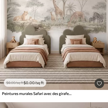
$
0
.00
/sq ft
$
0
.00
/sq ft
Peintures murales Safari avec des girafes, des lions, des zèbres et des arbres tropicaux