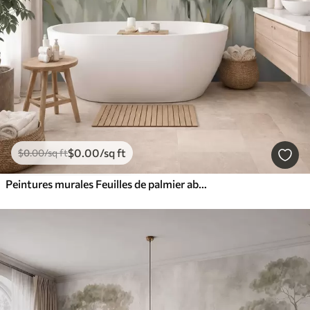
$
0
.00
/sq ft
$
0
.00
/sq ft
Peintures murales Feuilles de palmier abstraites, imitation de peinture