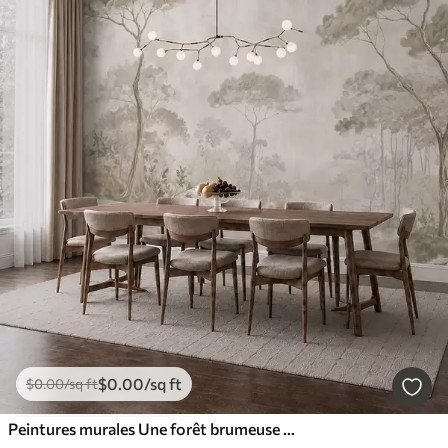
$
0
.00
/sq ft
$
0
.00
/sq ft
Peintures murales Une forêt brumeuse au bord d'un plan d'eau paisible, dans des tons pastel naturels et doux