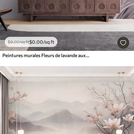
$
0
.00
/sq ft
$
0
.00
/sq ft
Peintures murales Fleurs de lavande aux longues tiges et feuilles, œuvre d'art aux textures douces aux tons pastel