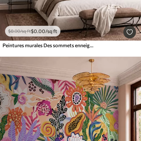
$
0
.00
/sq ft
$
0
.00
/sq ft
Peintures murales Des sommets enneigés et un lac paisible aux reflets miroitants