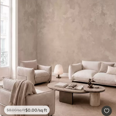
$
0
.00
/sq ft
$
0
.00
/sq ft