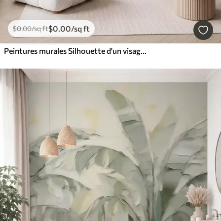
$
0
.00
/sq ft
$
0
.00
/sq ft
Peintures murales Silhouette d'un visage sur un fond abstrait