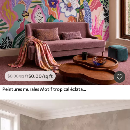
$
0
.00
/sq ft
$
0
.00
/sq ft
Peintures murales Motif tropical éclatant composé de fleurs, de feuilles et de fruits colorés