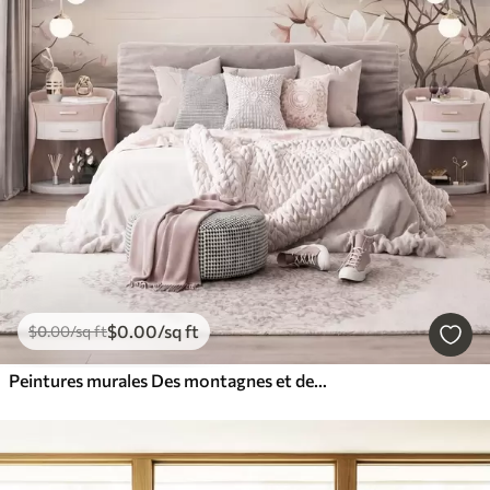
$
0
.00
/sq ft
$
0
.00
/sq ft
Peintures murales Des montagnes et des branches de magnolia roses en fleurs, un paysage riche en textures