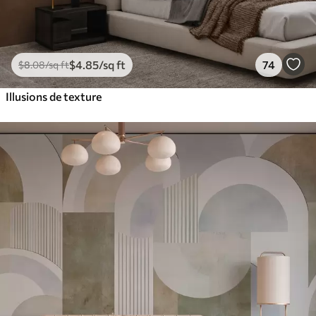
$
4
.85
/sq ft
74
$
8
.08
/sq ft
Illusions de texture