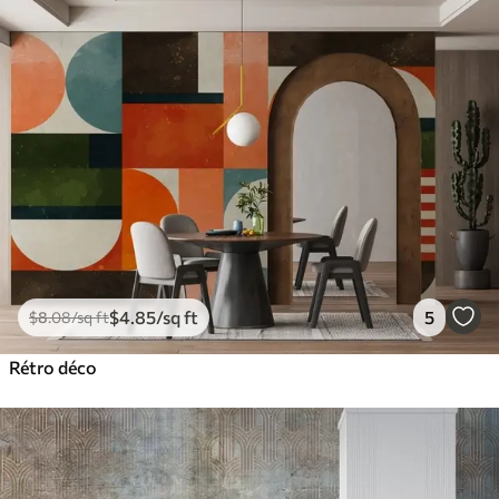
$
4
.85
/sq ft
5
$
8
.08
/sq ft
Rétro déco