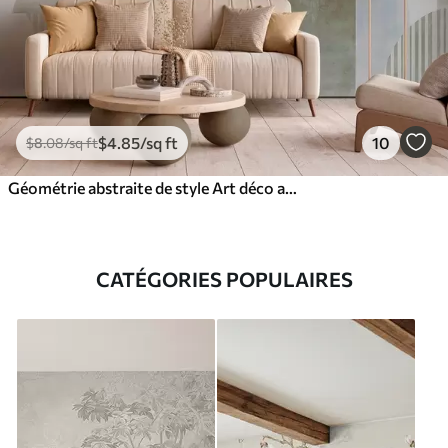
$
4
.85
/sq ft
10
$
8
.08
/sq ft
Géométrie abstraite de style Art déco avec un effet rétro
CATÉGORIES POPULAIRES