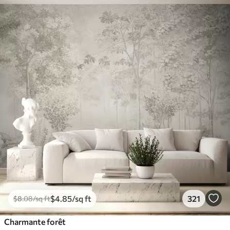
$
4
.85
/sq ft
321
$
8
.08
/sq ft
Charmante forêt