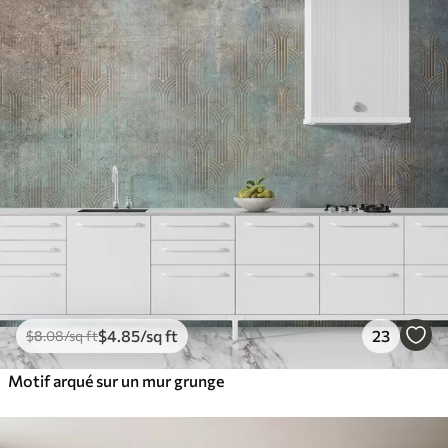
$
4
.85
/sq ft
23
$
8
.08
/sq ft
Motif arqué sur un mur grunge