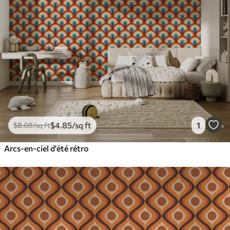
$
4
.85
/sq ft
1
$
8
.08
/sq ft
Arcs-en-ciel d'été rétro