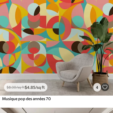
$
4
.85
/sq ft
4
$
8
.08
/sq ft
Musique pop des années 70