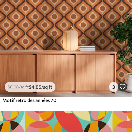
$
4
.85
/sq ft
3
$
8
.08
/sq ft
Motif rétro des années 70