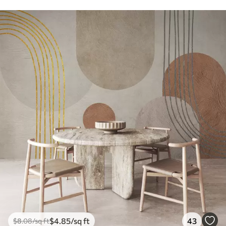
$
4
.85
/sq ft
43
$
8
.08
/sq ft