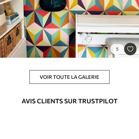
Standard
8
.08
$
4
.85
/sq ft
Premium
9
.73
$
5
.84
/sq ft
5
Vinyle Premium
11
.18
$
6
.71
/sq ft
VOIR TOUTE LA GALERIE
Peel and Stick
14
.67
$
8
.80
/sq ft
AVIS CLIENTS SUR TRUSTPILOT