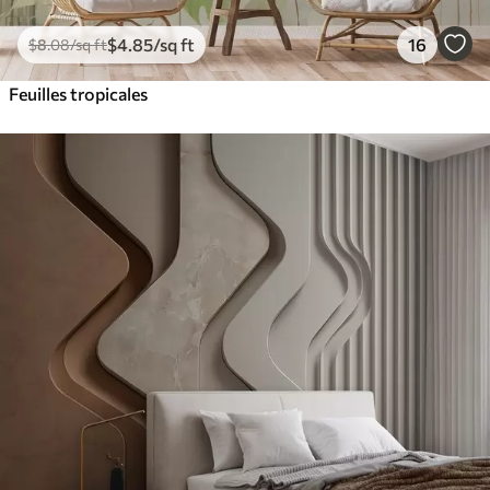
$
4
.85
/sq ft
16
$
8
.08
/sq ft
Feuilles tropicales