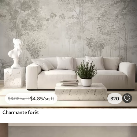
$
4
.85
/sq ft
320
$
8
.08
/sq ft
Charmante forêt