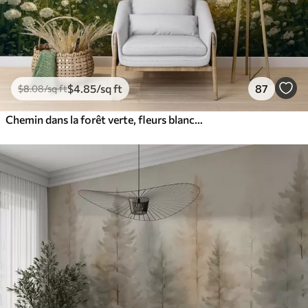
$
4
.85
/sq ft
87
$
8
.08
/sq ft
Chemin dans la forêt verte, fleurs blanches, lumière du soleil, dessin de style acrylique