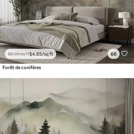
$
4
.85
/sq ft
66
$
8
.08
/sq ft
Forêt de conifères