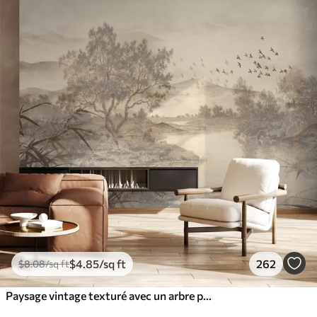
$
4
.85
/sq ft
262
$
8
.08
/sq ft
Paysage vintage texturé avec un arbre près d'une rivière et un ciel nuageux, art de la nature en tons sépia