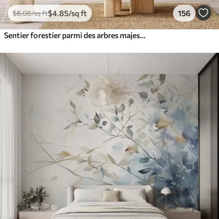
$
4
.85
/sq ft
156
$
8
.08
/sq ft
Sentier forestier parmi des arbres majestueux, style aquarelle