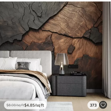
$
4
.85
/sq ft
373
$
8
.08
/sq ft