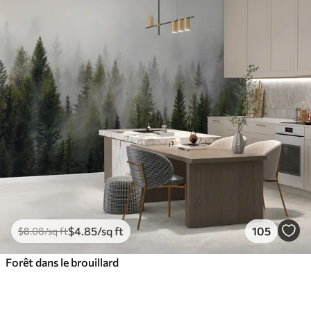
$
4
.85
/sq ft
105
$
8
.08
/sq ft
Forêt dans le brouillard