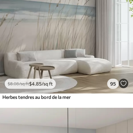
$
4
.85
/sq ft
95
$
8
.08
/sq ft
Herbes tendres au bord de la mer