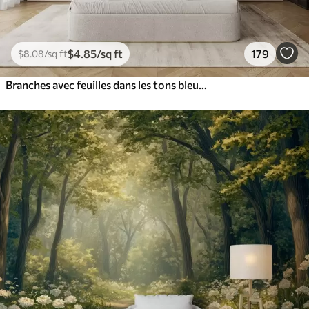
$
4
.85
/sq ft
179
$
8
.08
/sq ft
Branches avec feuilles dans les tons bleus et bruns, fond clair, doux et délicat, style aquarelle