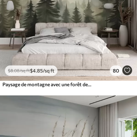
$
4
.85
/sq ft
80
$
8
.08
/sq ft
Paysage de montagne avec une forêt de pins et des montagnes étagées à l'aube avec un léger brouillard aquarelle imitation art