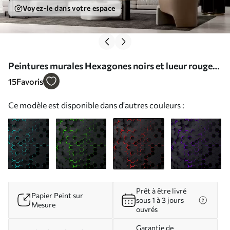
Voyez-le dans votre espace
Peintures murales Hexagones noirs et lueur rouge
Nr. u93618v2
15
Favoris
Ce modèle est disponible dans d'autres couleurs :
Prêt à être livré
Papier Peint sur
sous 1 à 3 jours
Mesure
ouvrés
Garantie de