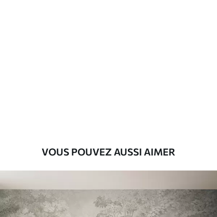
d'application
Matériaux disponibles
Standard
8
.08
$
4
.85
/sq ft
Premium
9
.73
$
5
.84
/sq ft
Vinyle Premium
VOUS POUVEZ AUSSI AIMER
11
.18
$
6
.71
/sq ft
Peel and Stick
14
.67
$
8
.80
/sq ft