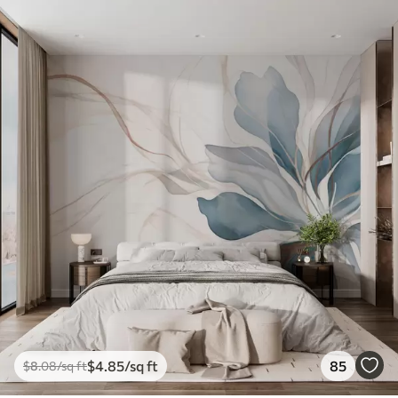
$
4
.85
/sq ft
85
$
8
.08
/sq ft