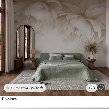
$
4
.85
/sq ft
128
$
8
.08
/sq ft
Pivoines