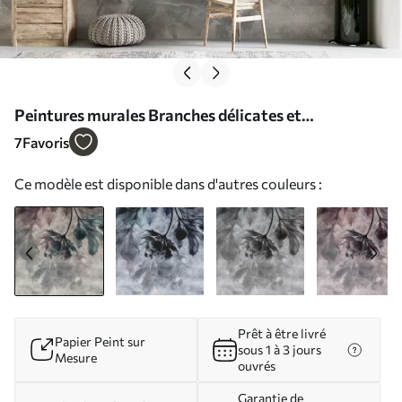
Peintures murales Branches délicates et
translucides Nr. u93927
7
Favoris
Ce modèle est disponible dans d'autres couleurs :
Prêt à être livré
Papier Peint sur
sous 1 à 3 jours
Mesure
ouvrés
Garantie de