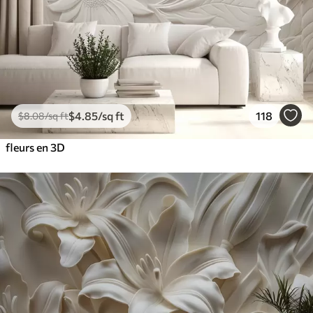
$
4
.85
/sq ft
118
$
8
.08
/sq ft
fleurs en 3D