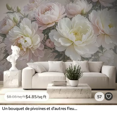
$
4
.85
/sq ft
57
$
8
.08
/sq ft
Un bouquet de pivoines et d'autres fleurs luxuriantes aux couleurs pastel sur un fond doux et flou