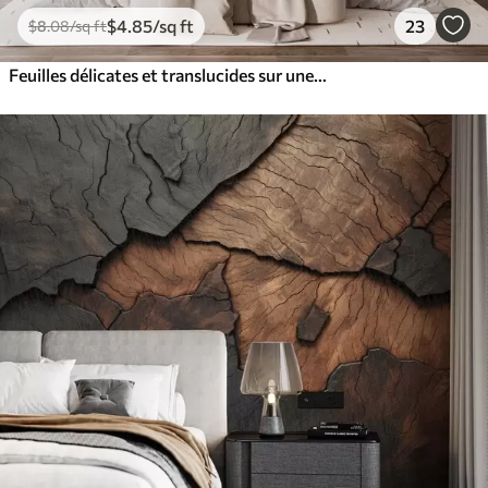
$
4
.85
/sq ft
23
$
8
.08
/sq ft
Feuilles délicates et translucides sur une branche