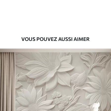
Premium
9
.73
$
5
.84
/sq ft
Vinyle Premium
11
.18
$
6
.71
/sq ft
VOUS POUVEZ AUSSI AIMER
Peel and Stick
14
.67
$
8
.80
/sq ft