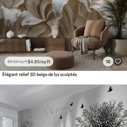
$
4
.85
/sq ft
16
$
8
.08
/sq ft
Élégant relief 3D beige de lys sculptés