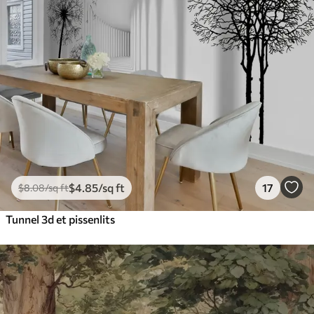
$
4
.85
/sq ft
17
$
8
.08
/sq ft
Tunnel 3d et pissenlits