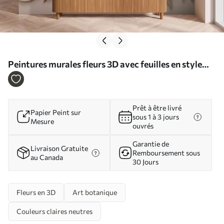
Peintures murales fleurs 3D avec feuilles en style
origami dans les tons beiges Nr. w08984
Prêt à être livré
Papier Peint sur
sous 1 à 3 jours
Mesure
ouvrés
Garantie de
Livraison Gratuite
Remboursement sous
au Canada
30 Jours
Fleurs en 3D
Art botanique
Couleurs claires neutres