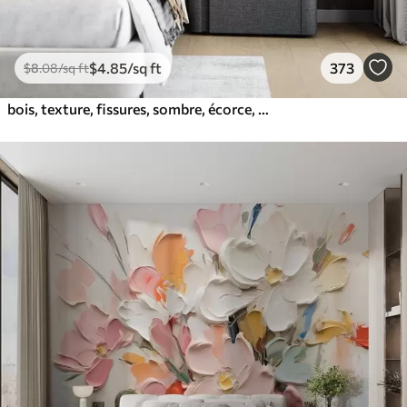
$
4
.85
/sq ft
373
$
8
.08
/sq ft
bois, texture, fissures, sombre, écorce, surface