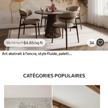
$
4
.85
/sq ft
34
$
8
.08
/sq ft
Art abstrait à l'encre, style fluide, palette de couleurs beige
CATÉGORIES POPULAIRES