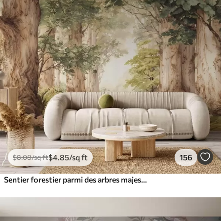
$
4
.85
/sq ft
156
$
8
.08
/sq ft
Sentier forestier parmi des arbres majestueux, style aquarelle