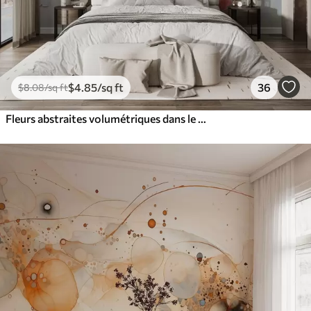
$
4
.85
/sq ft
36
$
8
.08
/sq ft
Fleurs abstraites volumétriques dans le style de la peinture à l'huile