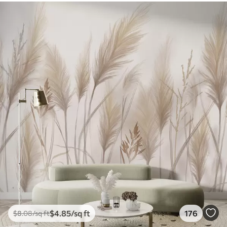
$
4
.85
/sq ft
176
$
8
.08
/sq ft