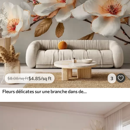
$
4
.85
/sq ft
3
$
8
.08
/sq ft
Fleurs délicates sur une branche dans des tons pastel avec des centres orange