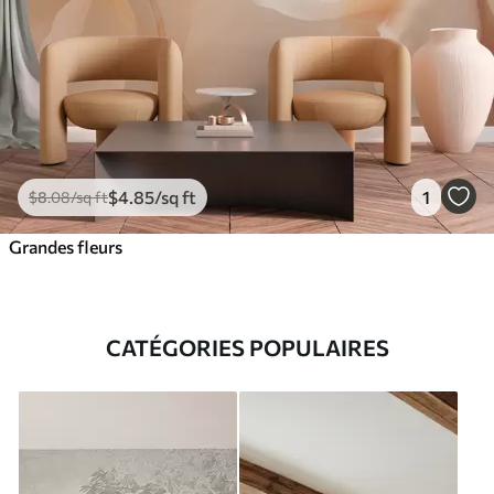
$
4
.85
/sq ft
1
$
8
.08
/sq ft
Grandes fleurs
CATÉGORIES POPULAIRES