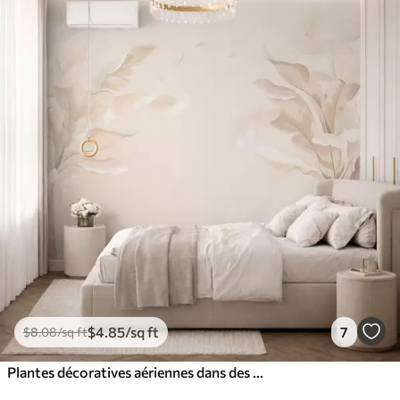
$
4
.85
/sq ft
7
$
8
.08
/sq ft
Plantes décoratives aériennes dans des tons crème chauds