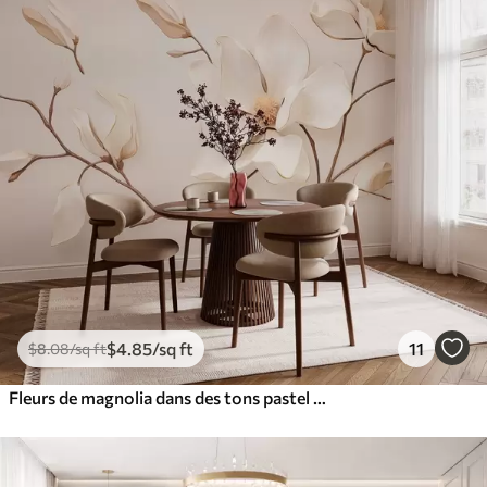
$
4
.85
/sq ft
11
$
8
.08
/sq ft
Fleurs de magnolia dans des tons pastel délicats