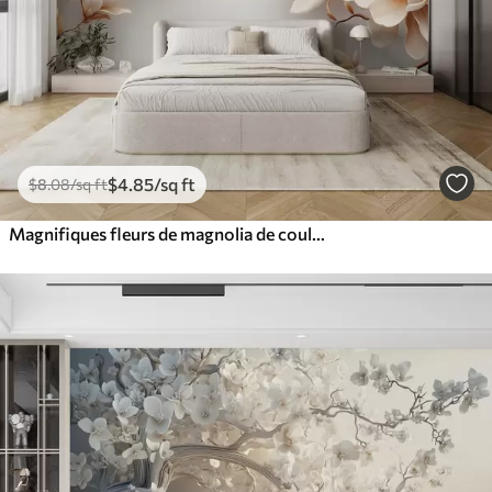
$
4
.85
/sq ft
$
8
.08
/sq ft
Magnifiques fleurs de magnolia de couleur crème sur fond blanc