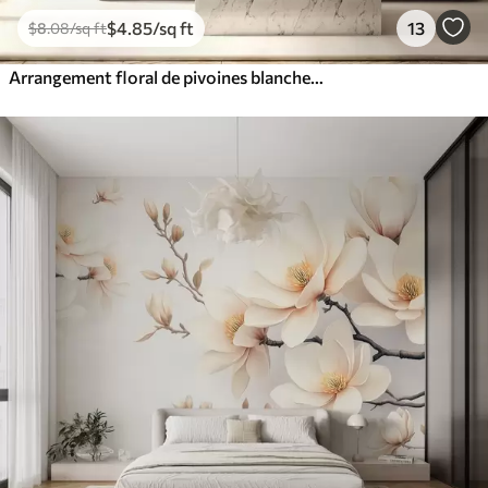
$
4
.85
/sq ft
13
$
8
.08
/sq ft
Arrangement floral de pivoines blanches avec des feuilles beiges, sur un fond décoratif à la texture vintage