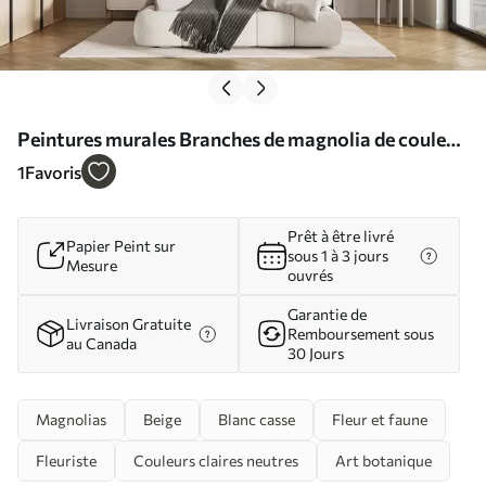
Peintures murales Branches de magnolia de couleur
crème sur fond blanc Nr. w08755
1
Favoris
Prêt à être livré
Papier Peint sur
sous 1 à 3 jours
Mesure
ouvrés
Garantie de
Livraison Gratuite
Remboursement sous
au Canada
30 Jours
Magnolias
Beige
Blanc casse
Fleur et faune
Fleuriste
Couleurs claires neutres
Art botanique