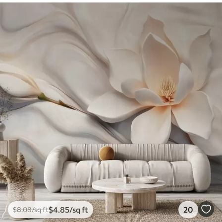
$
4
.85
/sq ft
20
$
8
.08
/sq ft