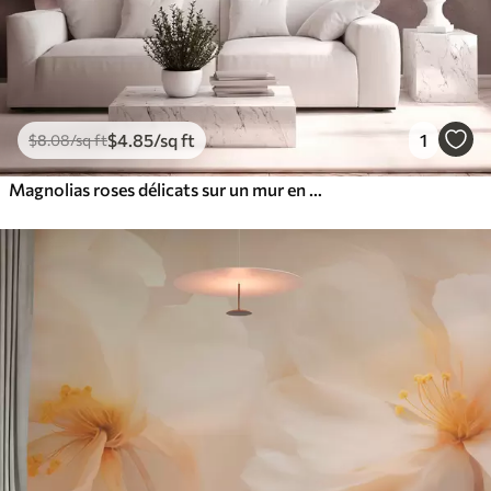
$
4
.85
/sq ft
1
$
8
.08
/sq ft
Magnolias roses délicats sur un mur en béton