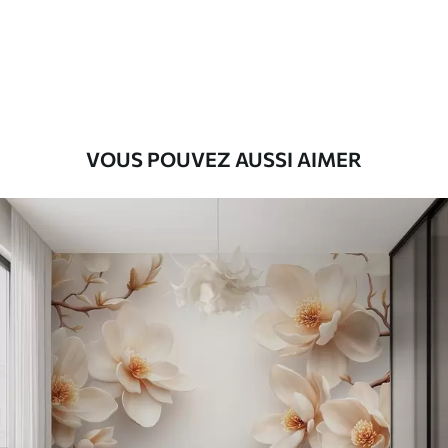
Premium
9
.73
$
5
.84
/sq ft
Vinyle Premium
11
.18
$
6
.71
/sq ft
VOUS POUVEZ AUSSI AIMER
Peel and Stick
14
.67
$
8
.80
/sq ft