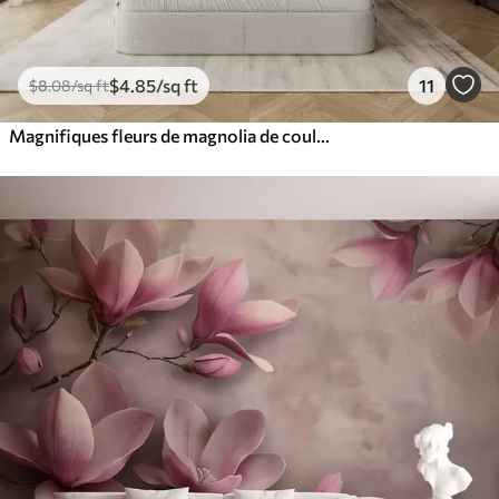
$
4
.85
/sq ft
11
$
8
.08
/sq ft
Magnifiques fleurs de magnolia de couleur crème sur fond blanc