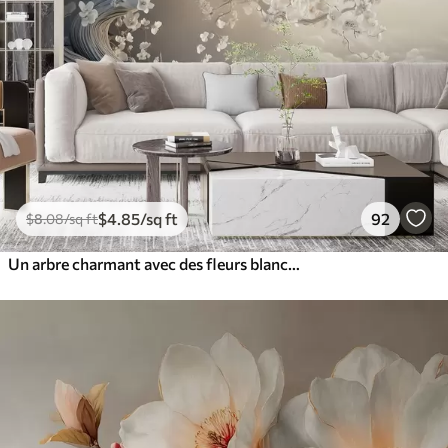
$
4
.85
/sq ft
92
$
8
.08
/sq ft
Un arbre charmant avec des fleurs blanches sur fond de nuages dans un style intéressant aux couleurs chaudes et délicates