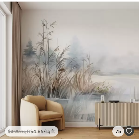
$
4
.85
/sq ft
75
$
8
.08
/sq ft