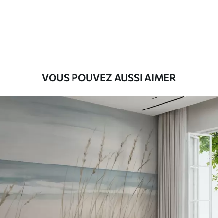
Premium
9
.73
$
5
.84
/sq ft
Vinyle Premium
11
.18
$
6
.71
/sq ft
VOUS POUVEZ AUSSI AIMER
Peel and Stick
14
.67
$
8
.80
/sq ft