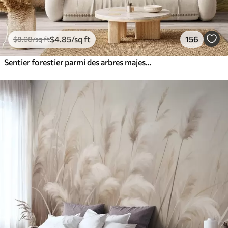
$
4
.85
/sq ft
156
$
8
.08
/sq ft
Sentier forestier parmi des arbres majestueux, style aquarelle