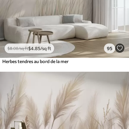
$
4
.85
/sq ft
95
$
8
.08
/sq ft
Herbes tendres au bord de la mer