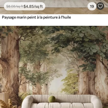
$
4
.85
/sq ft
19
$
8
.08
/sq ft
Paysage marin peint à la peinture à l'huile