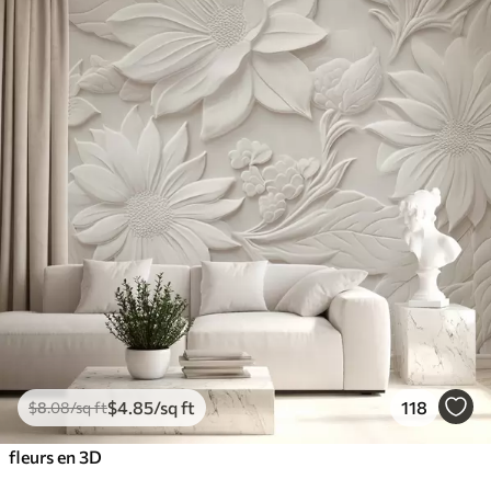
$
4
.85
/sq ft
118
$
8
.08
/sq ft
fleurs en 3D