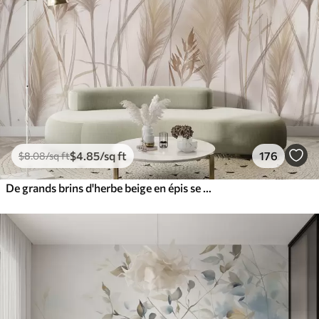
$
4
.85
/sq ft
176
$
8
.08
/sq ft
De grands brins d'herbe beige en épis se balançant dans le vent sur un fond doux et clair