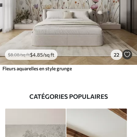
$
4
.85
/sq ft
22
$
8
.08
/sq ft
Fleurs aquarelles en style grunge
CATÉGORIES POPULAIRES