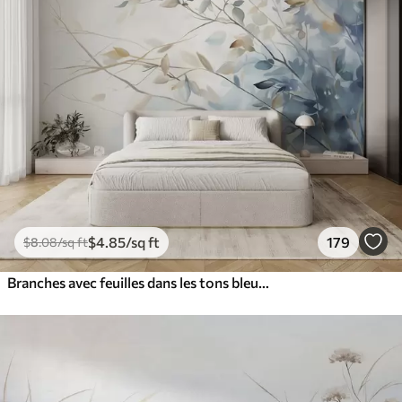
$
4
.85
/sq ft
179
$
8
.08
/sq ft
Branches avec feuilles dans les tons bleus et bruns, fond clair, doux et délicat, style aquarelle