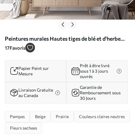
Peintures murales Hautes tiges de blé et d'herbe
avec des plumes blanches duveteuses sur un fond
17
Favoris
clair Nr. w08282
Prêt à être livré
Papier Peint sur
sous 1 à 3 jours
Mesure
ouvrés
Garantie de
Livraison Gratuite
Remboursement sous
au Canada
30 Jours
Pampas
Beige
Prairie
Couleurs claires neutres
Fleurs sechees