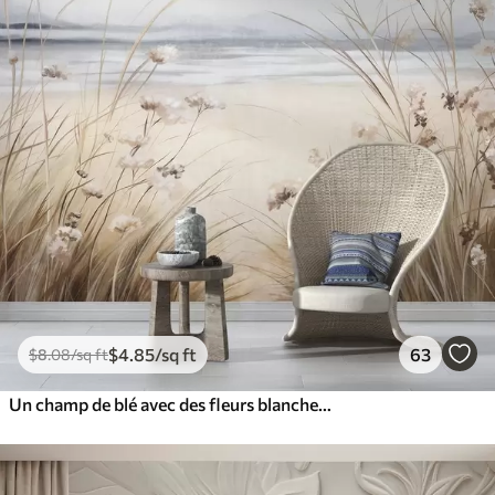
$
4
.85
/sq ft
63
$
8
.08
/sq ft
Un champ de blé avec des fleurs blanches au premier plan, une plage et l'océan à l'arrière-plan, des couleurs neutres et pastel