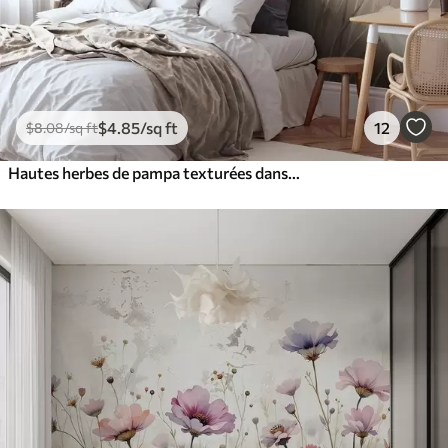
$
4
.85
/sq ft
12
$
8
.08
/sq ft
Hautes herbes de pampa texturées dans des tons doux, chauds et neutres, avec un arrière-plan flou et clair.