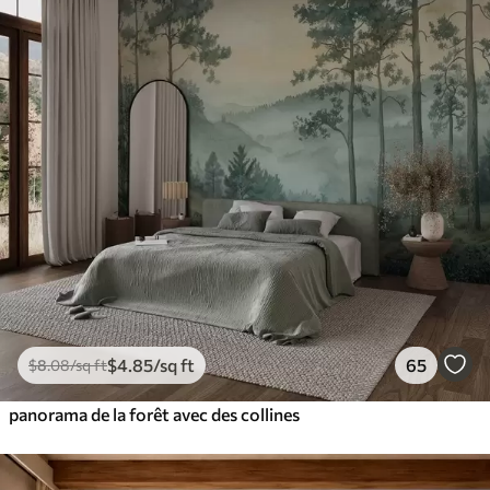
$
4
.85
/sq ft
65
$
8
.08
/sq ft
panorama de la forêt avec des collines