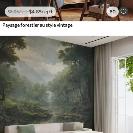
$
4
.85
/sq ft
60
$
8
.08
/sq ft
Paysage forestier au style vintage