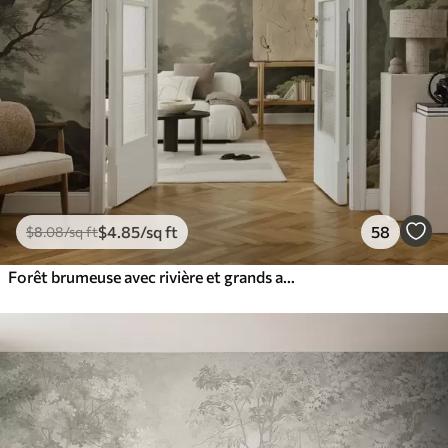
$
4
.85
/sq ft
58
$
8
.08
/sq ft
Forêt brumeuse avec rivière et grands arbres anciens