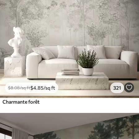
$
4
.85
/sq ft
321
$
8
.08
/sq ft
Charmante forêt