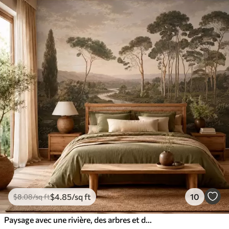
$
4
.85
/sq ft
10
$
8
.08
/sq ft
Paysage avec une rivière, des arbres et des collines au loin