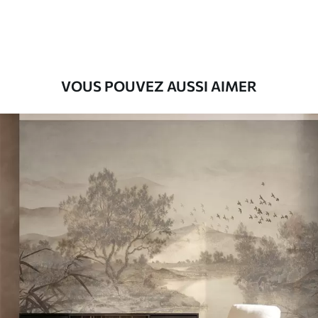
9
.73
$
5
.84
/sq ft
Vinyle Premium
11
.18
$
6
.71
/sq ft
VOUS POUVEZ AUSSI AIMER
Peel and Stick
14
.67
$
8
.80
/sq ft