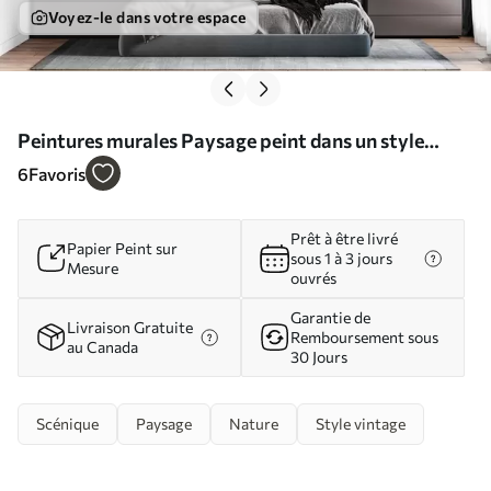
Voyez-le dans votre espace
Peintures murales Paysage peint dans un style
vintage Nr. w03560
6
Favoris
Prêt à être livré
Papier Peint sur
sous 1 à 3 jours
Mesure
ouvrés
Garantie de
Livraison Gratuite
Remboursement sous
au Canada
30 Jours
Scénique
Paysage
Nature
Style vintage