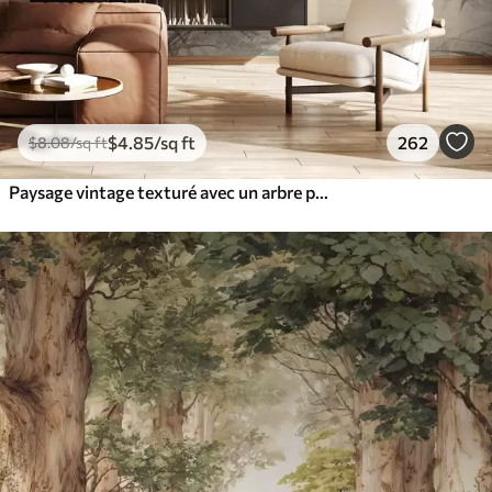
$
4
.85
/sq ft
262
$
8
.08
/sq ft
Paysage vintage texturé avec un arbre près d'une rivière et un ciel nuageux, art de la nature en tons sépia