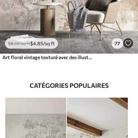
$
4
.85
/sq ft
77
$
8
.08
/sq ft
Art floral vintage texturé avec des illustrations délicates de fleurs et de feuilles de jardin dessinées, dans des tons pastel beige et sépia doux
CATÉGORIES POPULAIRES