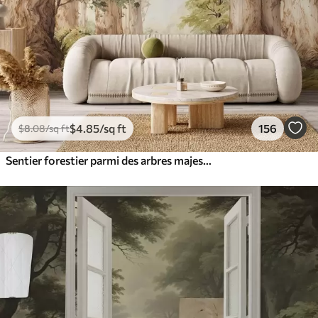
$
4
.85
/sq ft
156
$
8
.08
/sq ft
Sentier forestier parmi des arbres majestueux, style aquarelle