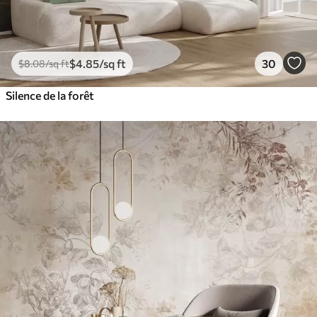
$
4
.85
/sq ft
30
$
8
.08
/sq ft
Silence de la forêt