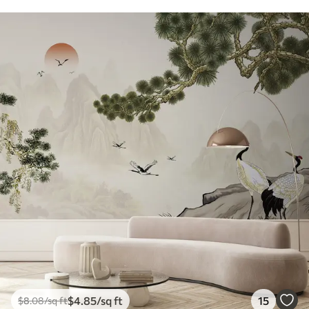
$
4
.85
/sq ft
15
$
8
.08
/sq ft