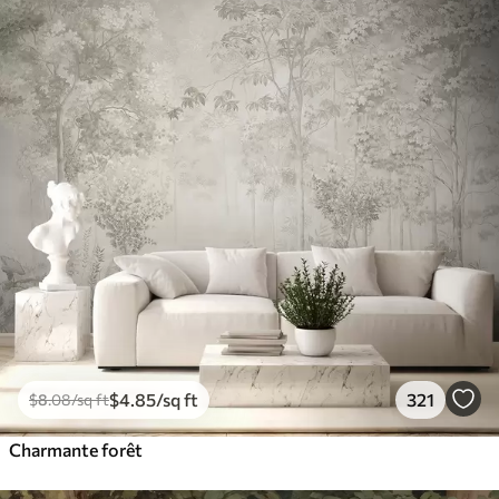
$
4
.85
/sq ft
321
$
8
.08
/sq ft
Charmante forêt