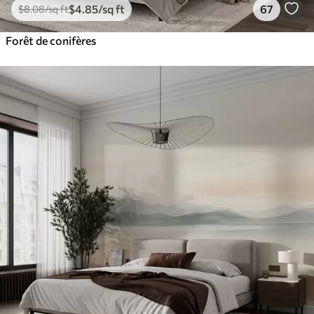
$
4
.85
/sq ft
67
$
8
.08
/sq ft
Forêt de conifères