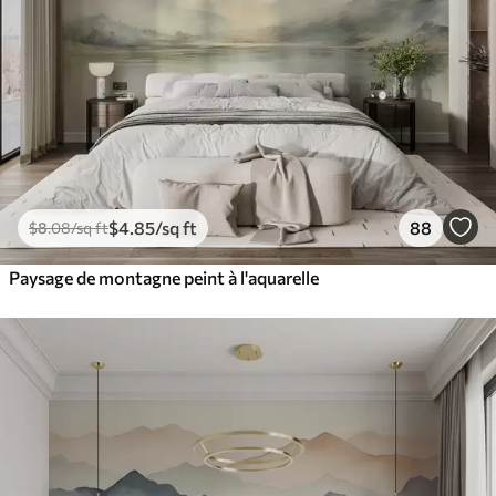
$
4
.85
/sq ft
88
$
8
.08
/sq ft
Paysage de montagne peint à l'aquarelle