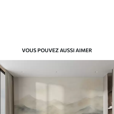
Premium
9
.73
$
5
.84
/sq ft
Vinyle Premium
11
.18
$
6
.71
/sq ft
VOUS POUVEZ AUSSI AIMER
Peel and Stick
14
.67
$
8
.80
/sq ft