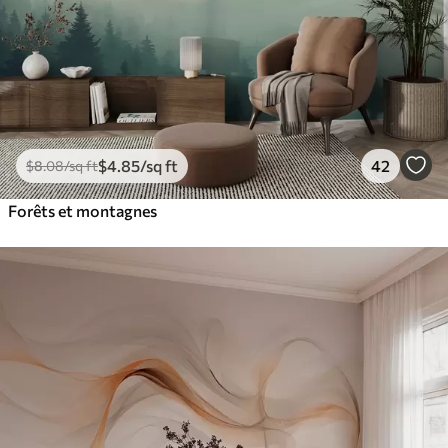
$
4
.85
/sq ft
42
$
8
.08
/sq ft
Forêts et montagnes