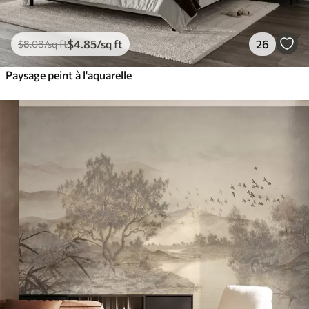
$
4
.85
/sq ft
26
$
8
.08
/sq ft
Paysage peint à l'aquarelle