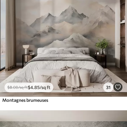
$
4
.85
/sq ft
31
$
8
.08
/sq ft
Montagnes brumeuses