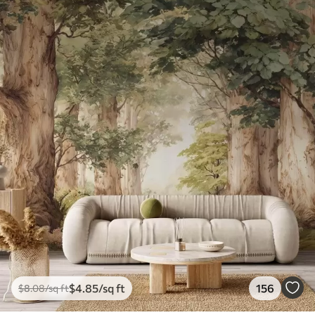
$
4
.85
/sq ft
156
$
8
.08
/sq ft