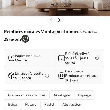
Peintures murales Montagnes brumeuses aux
couleurs douces Nr. w03535
29
Favoris
Prêt à être livré
Papier Peint sur
sous 1 à 3 jours
Mesure
ouvrés
Garantie de
Livraison Gratuite
Remboursement sous
au Canada
30 Jours
Couleurs claires neutres
Montagne
Paysage
Beige
Nature
Pastel
Abstraction