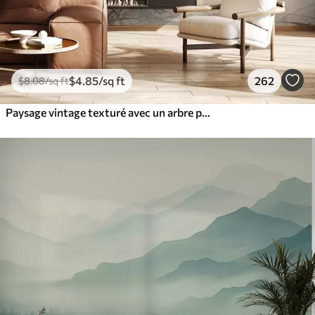
$
4
.85
/sq ft
262
$
8
.08
/sq ft
Paysage vintage texturé avec un arbre près d'une rivière et un ciel nuageux, art de la nature en tons sépia