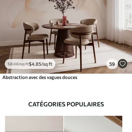
$
4
.85
/sq ft
59
$
8
.08
/sq ft
Abstraction avec des vagues douces
CATÉGORIES POPULAIRES