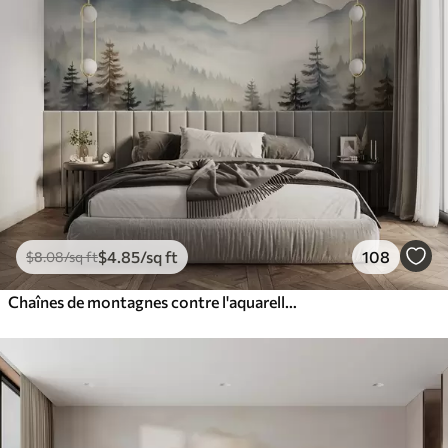
$
4
.85
/sq ft
108
$
8
.08
/sq ft
Chaînes de montagnes contre l'aquarelle de la forêt