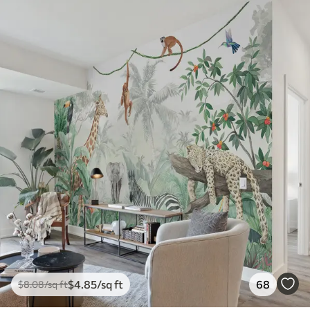
$
4
.85
/sq ft
68
$
8
.08
/sq ft