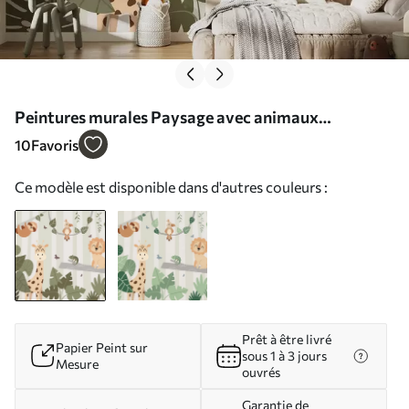
Peintures murales Paysage avec animaux
tropicaux Nr. w03376
10
Favoris
Ce modèle est disponible dans d'autres couleurs :
Prêt à être livré
Papier Peint sur
sous 1 à 3 jours
Mesure
ouvrés
Garantie de