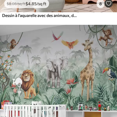
$
4
.85
/sq ft
8
$
8
.08
/sq ft
Dessin à l'aquarelle avec des animaux, des ballons, un avion et une voiture