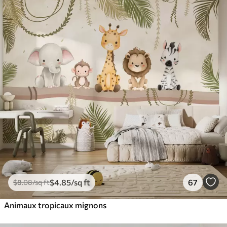
$
4
.85
/sq ft
67
$
8
.08
/sq ft
Animaux tropicaux mignons