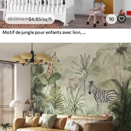
$
4
.85
/sq ft
10
$
8
.08
/sq ft
Motif de jungle pour enfants avec lion, girafe, éléphant et perroquets