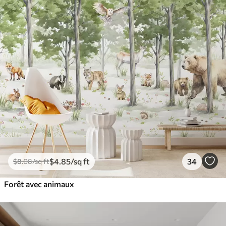
$
4
.85
/sq ft
34
$
8
.08
/sq ft
Forêt avec animaux