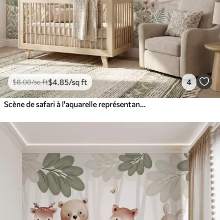
$
4
.85
/sq ft
4
$
8
.08
/sq ft
Scène de safari à l'aquarelle représentant des animaux dans des tons pastel délicats : une girafe, un éléphanteau, un zèbre et un lionceau