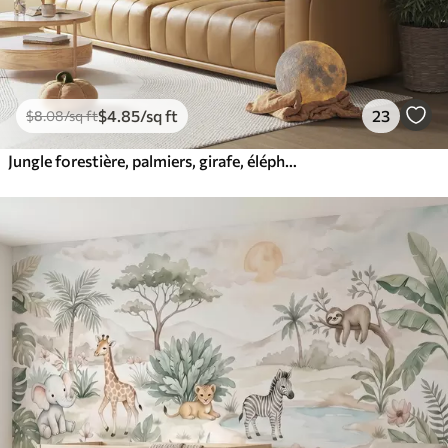
$
4
.85
/sq ft
23
$
8
.08
/sq ft
Jungle forestière, palmiers, girafe, éléphant, zèbre, aquarelle, verdure, bananier, fleurs