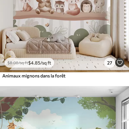
$
4
.85
/sq ft
27
$
8
.08
/sq ft
Animaux mignons dans la forêt