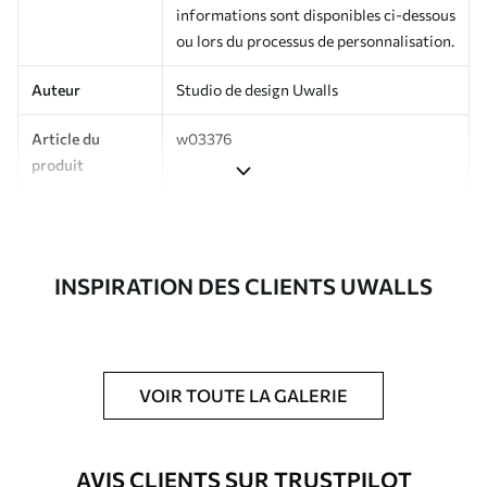
informations sont disponibles ci-dessous
ou lors du processus de personnalisation.
Auteur
Studio de design Uwalls
Article du
w03376
produit
Production
Imprimé sur commande et livré en
rouleaux jusqu’à 50 cm de large.
INSPIRATION DES CLIENTS UWALLS
Options
Vernis protecteur et/ou colle pour
supplémentaires
papier peint disponibles.
Entretien
Nettoyage doux avec une éponge. Les
papiers peints avec Vernis protecteur
VOIR TOUTE LA GALERIE
être nettoyés à l’eau.
Méthode
Application transparente
AVIS CLIENTS SUR TRUSTPILOT