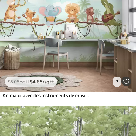
$
4
.85
/sq ft
2
$
8
.08
/sq ft
Animaux avec des instruments de musique dans un paysage tropical