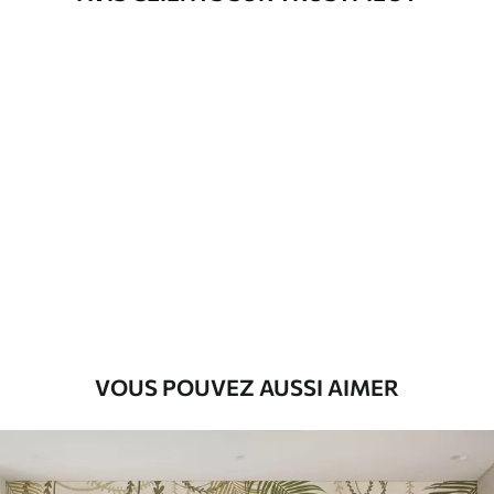
d'application
Matériaux disponibles
Standard
8
.08
$
4
.85
/sq ft
Premium
9
.73
$
5
.84
/sq ft
Vinyle Premium
11
.18
$
6
.71
/sq ft
VOUS POUVEZ AUSSI AIMER
Peel and Stick
14
.67
$
8
.80
/sq ft