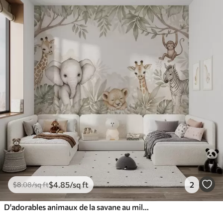
$
4
.85
/sq ft
2
$
8
.08
/sq ft
D'adorables animaux de la savane au milieu d'une végétation tropicale, dans un style aquarelle