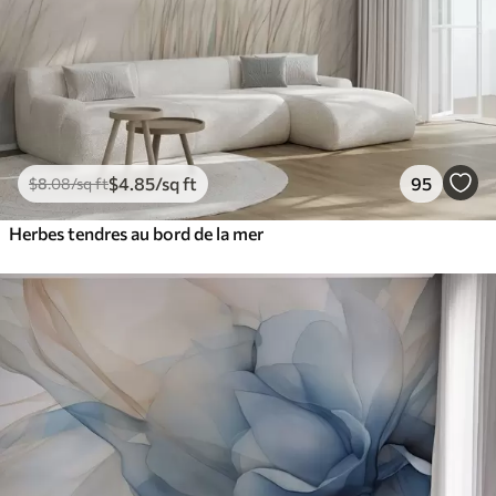
$
4
.85
/sq ft
95
$
8
.08
/sq ft
Herbes tendres au bord de la mer