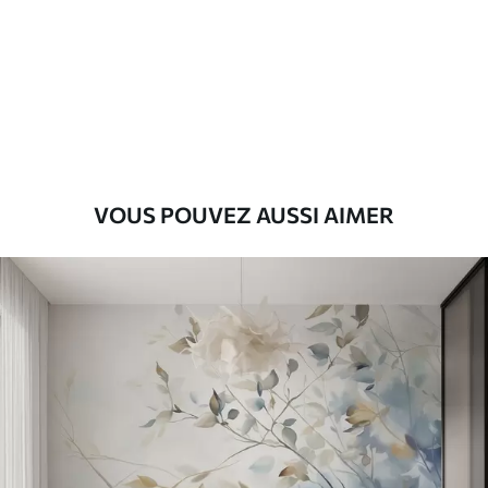
Premium
9
.73
$
5
.84
/sq ft
Vinyle Premium
11
.18
$
6
.71
/sq ft
VOUS POUVEZ AUSSI AIMER
Peel and Stick
14
.67
$
8
.80
/sq ft