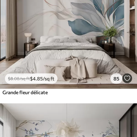
$
4
.85
/sq ft
85
$
8
.08
/sq ft
Grande fleur délicate