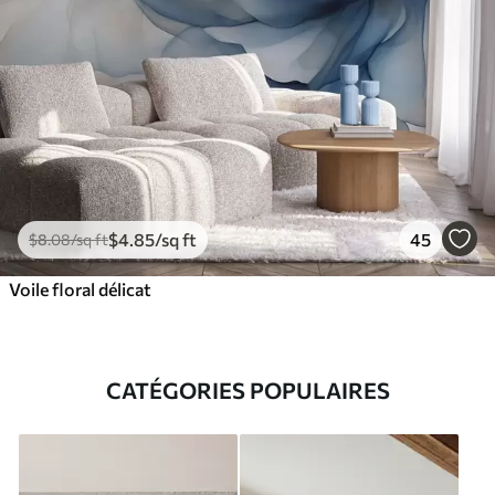
$
4
.85
/sq ft
45
$
8
.08
/sq ft
Voile floral délicat
CATÉGORIES POPULAIRES