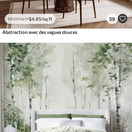
$
4
.85
/sq ft
59
$
8
.08
/sq ft
Abstraction avec des vagues douces