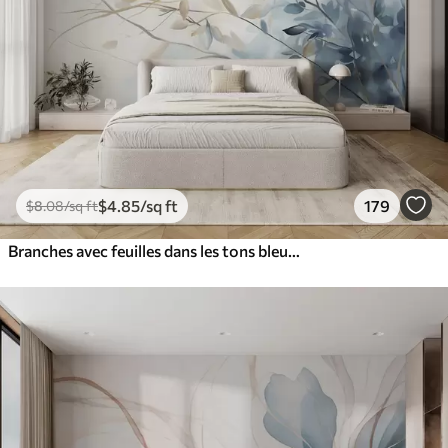
$
4
.85
/sq ft
179
$
8
.08
/sq ft
Branches avec feuilles dans les tons bleus et bruns, fond clair, doux et délicat, style aquarelle