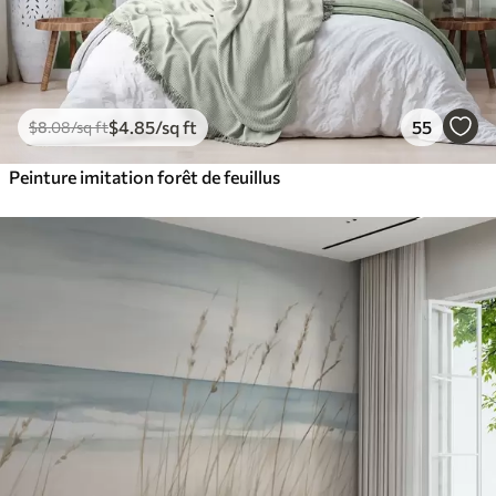
$
4
.85
/sq ft
55
$
8
.08
/sq ft
Peinture imitation forêt de feuillus