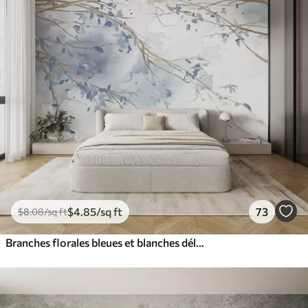
$
4
.85
/sq ft
73
$
8
.08
/sq ft
Branches florales bleues et blanches délicates avec fond aquarelle doux et flou