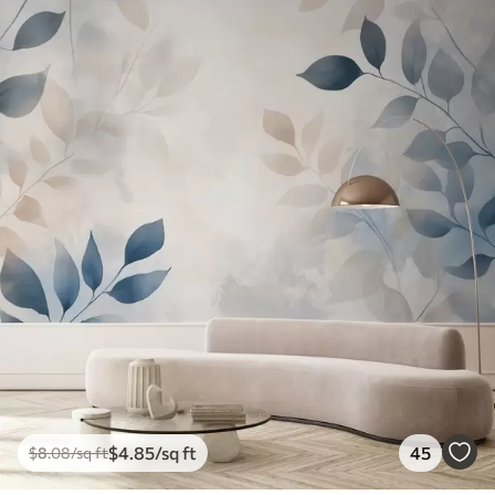
$
4
.85
/sq ft
45
$
8
.08
/sq ft