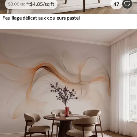
$
4
.85
/sq ft
47
$
8
.08
/sq ft
Feuillage délicat aux couleurs pastel