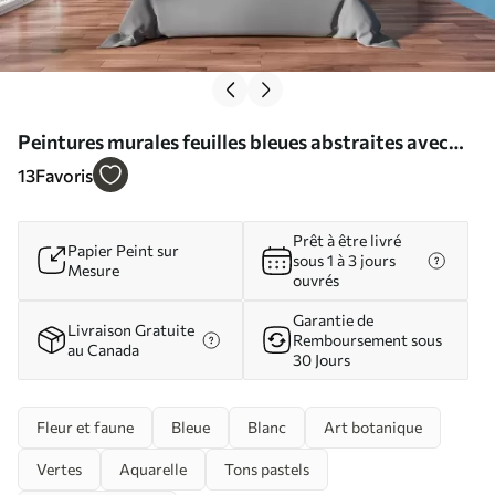
Peintures murales feuilles bleues abstraites avec
des touches de style peinture à l'huile Nr. w03114
13
Favoris
Prêt à être livré
Papier Peint sur
sous 1 à 3 jours
Mesure
ouvrés
Garantie de
Livraison Gratuite
Remboursement sous
au Canada
30 Jours
Fleur et faune
Bleue
Blanc
Art botanique
Vertes
Aquarelle
Tons pastels