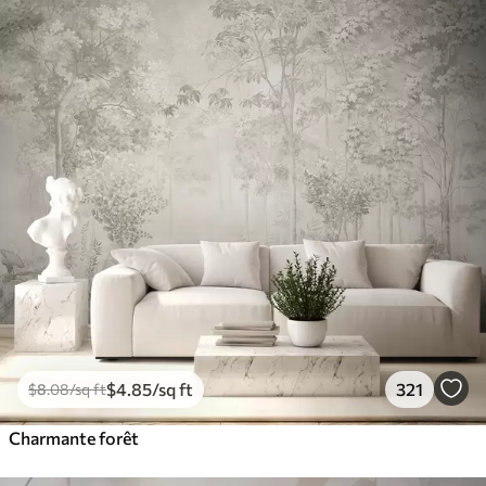
$
4
.85
/sq ft
321
$
8
.08
/sq ft
Charmante forêt