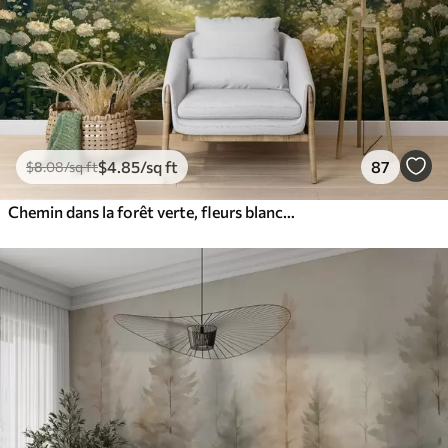
$
4
.85
/sq ft
87
$
8
.08
/sq ft
Chemin dans la forêt verte, fleurs blanches, lumière du soleil, dessin de style acrylique