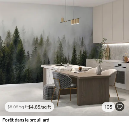
$
4
.85
/sq ft
105
$
8
.08
/sq ft
Forêt dans le brouillard