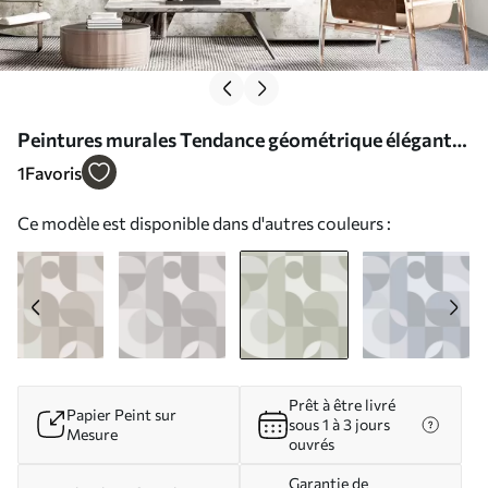
Peintures murales Tendance géométrique élégante
Nr. w03058v2
1
Favoris
Ce modèle est disponible dans d'autres couleurs :
Prêt à être livré
Papier Peint sur
sous 1 à 3 jours
Mesure
ouvrés
Garantie de