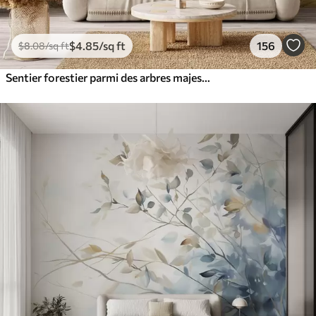
$
4
.85
/sq ft
156
$
8
.08
/sq ft
Sentier forestier parmi des arbres majestueux, style aquarelle