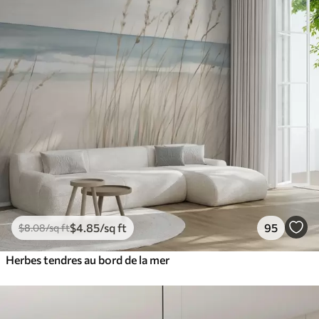
$
4
.85
/sq ft
95
$
8
.08
/sq ft
Herbes tendres au bord de la mer