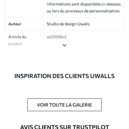
informations sont disponibles ci-dessous
ou lors du processus de personnalisation.
Auteur
Studio de design Uwalls
Article du
w03058v2
produit
Production
Imprimé sur commande et livré en
rouleaux jusqu’à 50 cm de large.
INSPIRATION DES CLIENTS UWALLS
Options
Vernis protecteur et/ou colle pour
supplémentaires
papier peint disponibles.
Entretien
Nettoyage doux avec une éponge. Les
papiers peints avec Vernis protecteur
VOIR TOUTE LA GALERIE
être nettoyés à l’eau.
Méthode
Application transparente
AVIS CLIENTS SUR TRUSTPILOT