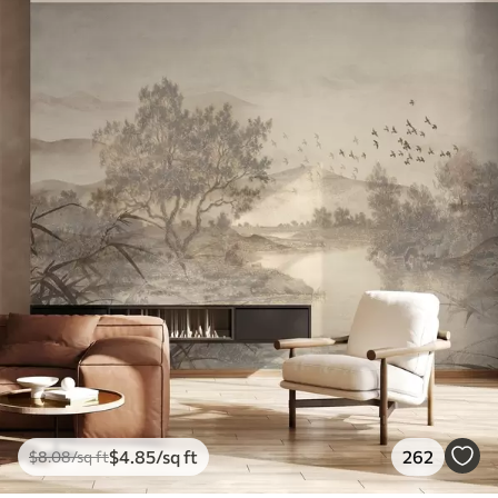
$
4
.85
/sq ft
262
$
8
.08
/sq ft