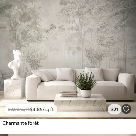
$
4
.85
/sq ft
321
$
8
.08
/sq ft
Charmante forêt