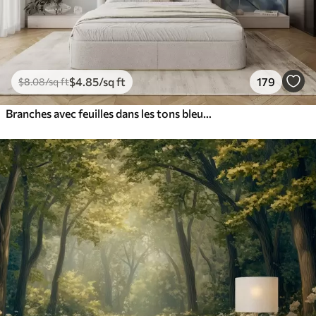
$
4
.85
/sq ft
179
$
8
.08
/sq ft
Branches avec feuilles dans les tons bleus et bruns, fond clair, doux et délicat, style aquarelle