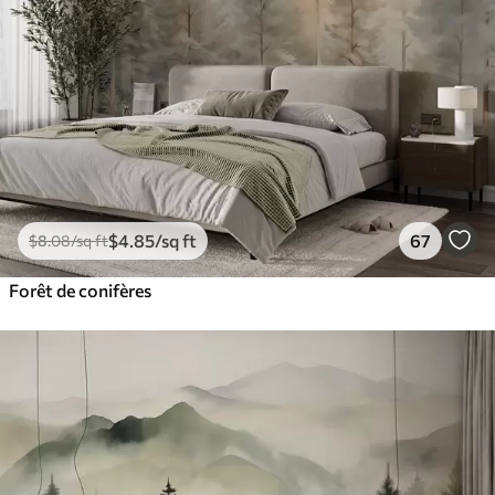
$
4
.85
/sq ft
67
$
8
.08
/sq ft
Forêt de conifères