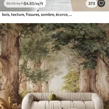
$
4
.85
/sq ft
373
$
8
.08
/sq ft
bois, texture, fissures, sombre, écorce, surface