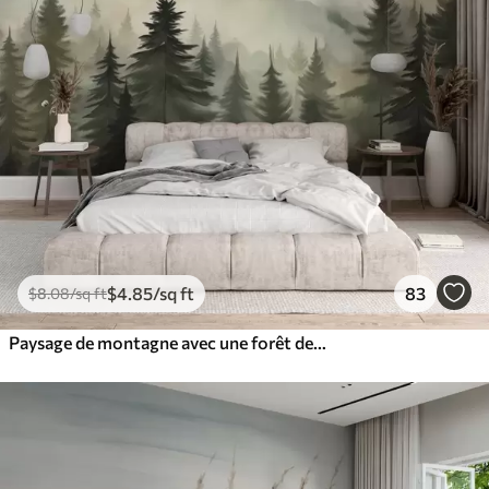
$
4
.85
/sq ft
83
$
8
.08
/sq ft
Paysage de montagne avec une forêt de pins et des montagnes étagées à l'aube avec un léger brouillard aquarelle imitation art