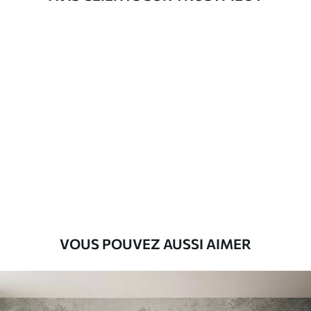
d'application
Matériaux disponibles
Standard
8
.08
$
4
.85
/sq ft
Premium
9
.73
$
5
.84
/sq ft
Vinyle Premium
11
.18
$
6
.71
/sq ft
VOUS POUVEZ AUSSI AIMER
Peel and Stick
14
.67
$
8
.80
/sq ft