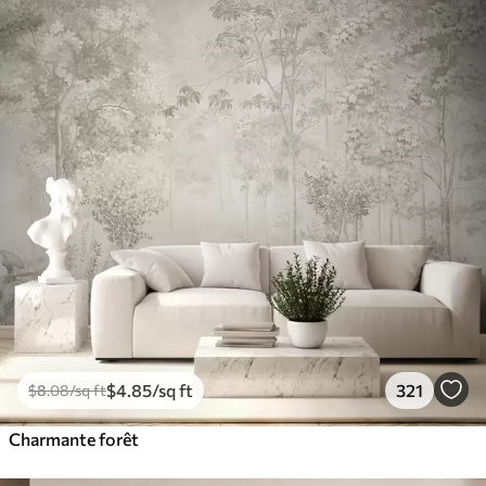
$
4
.85
/sq ft
321
$
8
.08
/sq ft
Charmante forêt