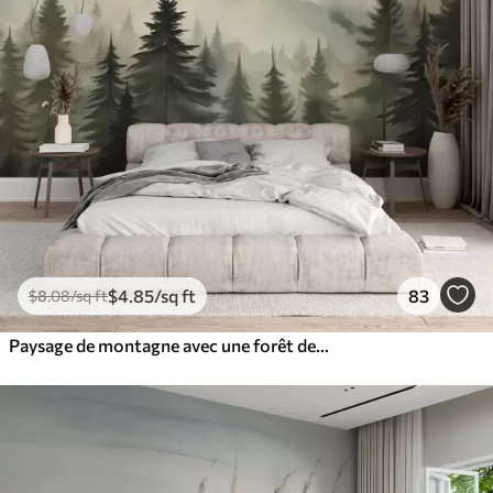
$
4
.85
/sq ft
83
$
8
.08
/sq ft
Paysage de montagne avec une forêt de pins et des montagnes étagées à l'aube avec un léger brouillard aquarelle imitation art