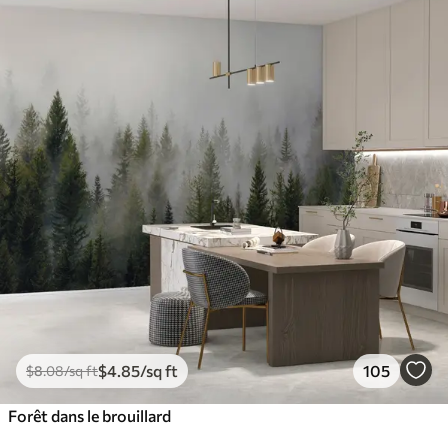
$
4
.85
/sq ft
105
$
8
.08
/sq ft
Forêt dans le brouillard