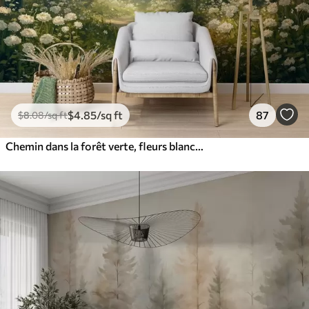
$
4
.85
/sq ft
87
$
8
.08
/sq ft
Chemin dans la forêt verte, fleurs blanches, lumière du soleil, dessin de style acrylique