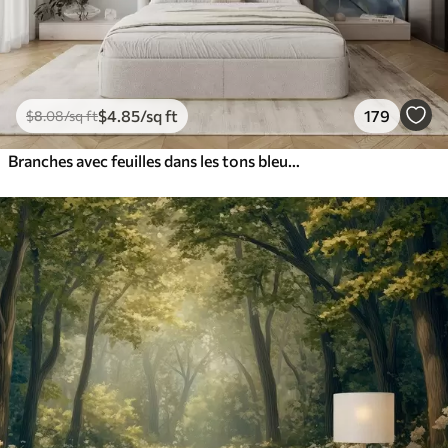
$
4
.85
/sq ft
179
$
8
.08
/sq ft
Branches avec feuilles dans les tons bleus et bruns, fond clair, doux et délicat, style aquarelle