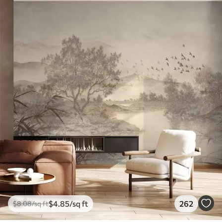
$
4
.85
/sq ft
262
$
8
.08
/sq ft