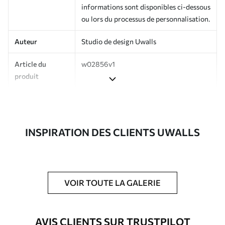
informations sont disponibles ci-dessous
ou lors du processus de personnalisation.
Auteur
Studio de design Uwalls
Article du
w02856v1
produit
Production
Imprimé sur commande et livré en
rouleaux jusqu’à 50 cm de large.
INSPIRATION DES CLIENTS UWALLS
Options
Vernis protecteur et/ou colle pour
supplémentaires
papier peint disponibles.
Entretien
Nettoyage doux avec une éponge. Les
papiers peints avec Vernis protecteur
VOIR TOUTE LA GALERIE
être nettoyés à l’eau.
Méthode
Application transparente
AVIS CLIENTS SUR TRUSTPILOT