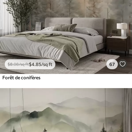
$
4
.85
/sq ft
67
$
8
.08
/sq ft
Forêt de conifères