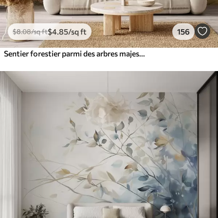
$
4
.85
/sq ft
156
$
8
.08
/sq ft
Sentier forestier parmi des arbres majestueux, style aquarelle