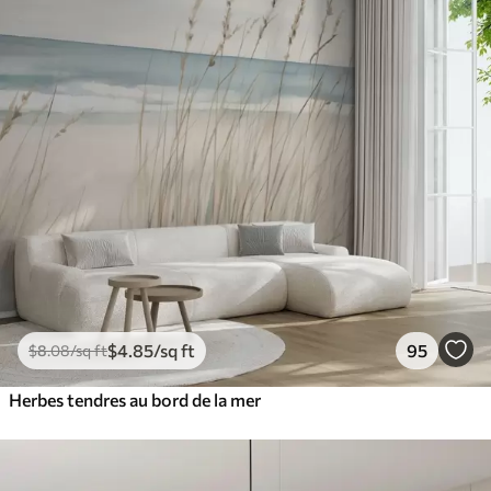
$
4
.85
/sq ft
95
$
8
.08
/sq ft
Herbes tendres au bord de la mer