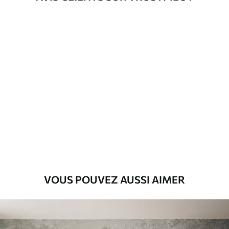
d'application
Matériaux disponibles
Standard
8
.08
$
4
.85
/sq ft
Premium
9
.73
$
5
.84
/sq ft
Vinyle Premium
11
.18
$
6
.71
/sq ft
VOUS POUVEZ AUSSI AIMER
Peel and Stick
14
.67
$
8
.80
/sq ft