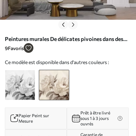
Peintures murales De délicates pivoines dans des
tons beige crème, avec des détails raffinés de
9
Favoris
pétales et de feuilles, créant une ambiance
Ce modèle est disponible dans d'autres couleurs :
chaleureuse et sophistiquée Nr. w02856v1
Prêt à être livré
Papier Peint sur
sous 1 à 3 jours
Mesure
ouvrés
Garantie de