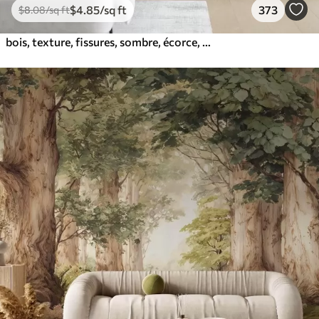
$
4
.85
/sq ft
373
$
8
.08
/sq ft
bois, texture, fissures, sombre, écorce, surface