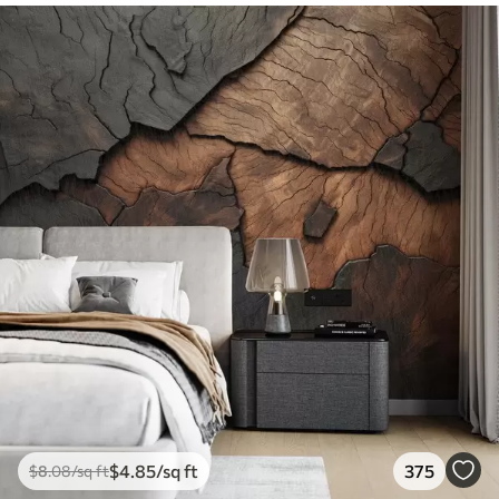
$
4
.85
/sq ft
375
$
8
.08
/sq ft