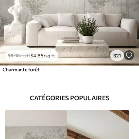
$
4
.85
/sq ft
321
$
8
.08
/sq ft
Charmante forêt
CATÉGORIES POPULAIRES