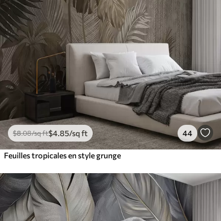
$
4
.85
/sq ft
44
$
8
.08
/sq ft
Feuilles tropicales en style grunge