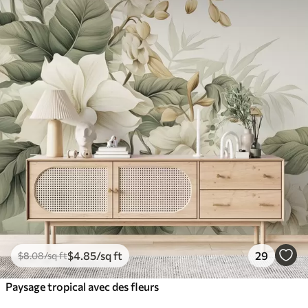
$
4
.85
/sq ft
29
$
8
.08
/sq ft
Paysage tropical avec des fleurs