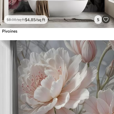
$
4
.85
/sq ft
5
$
8
.08
/sq ft
Pivoines