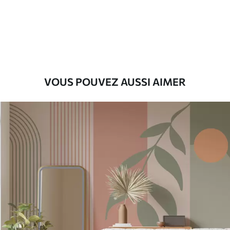
Premium
9
.73
$
5
.84
/sq ft
Vinyle Premium
11
.18
$
6
.71
/sq ft
VOUS POUVEZ AUSSI AIMER
Peel and Stick
14
.67
$
8
.80
/sq ft