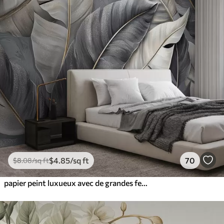
$
4
.85
/sq ft
70
$
8
.08
/sq ft
papier peint luxueux avec de grandes feuilles tropicales