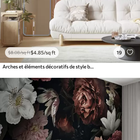
$
4
.85
/sq ft
19
$
8
.08
/sq ft
Arches et éléments décoratifs de style bohème