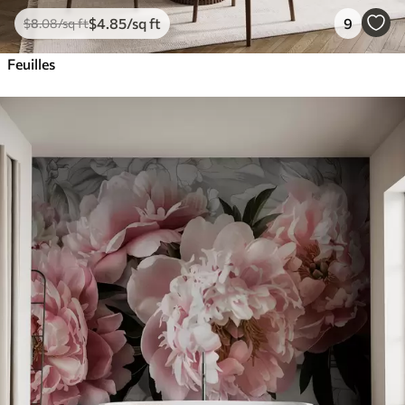
$
4
.85
/sq ft
9
$
8
.08
/sq ft
Feuilles