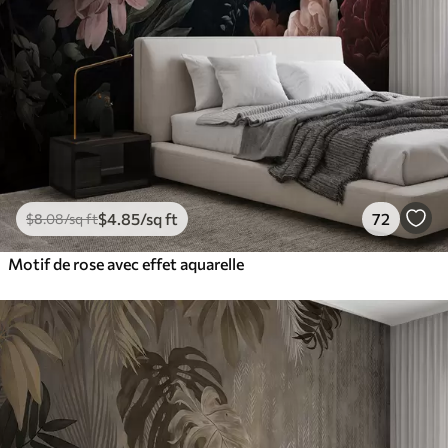
$
4
.85
/sq ft
72
$
8
.08
/sq ft
Motif de rose avec effet aquarelle