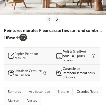
Peintures murales Fleurs assorties sur fond sombre
Nr. w02838
11
Favoris
Prêt à être livré
Papier Peint sur
sous 1 à 3 jours
Mesure
ouvrés
Garantie de
Livraison Gratuite
Remboursement sous
au Canada
30 Jours
Sombres
Art botanique
Nature
Grandes fleurs
Marron
Vertes