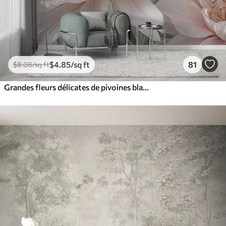
$
4
.85
/sq ft
81
$
8
.08
/sq ft
Grandes fleurs délicates de pivoines blanches et roses aux pétales doux et duveteux sur un fond gris flou