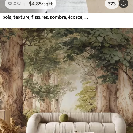
$
4
.85
/sq ft
373
$
8
.08
/sq ft
bois, texture, fissures, sombre, écorce, surface