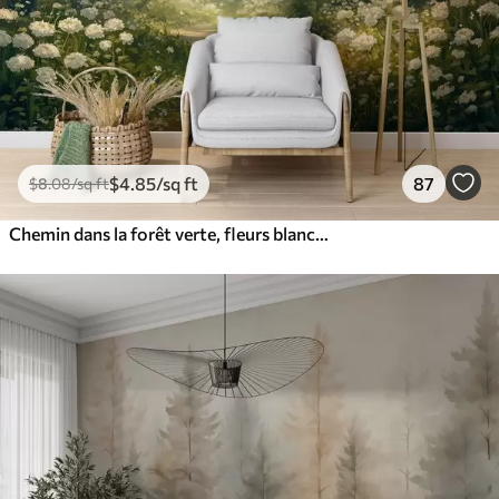
$
4
.85
/sq ft
87
$
8
.08
/sq ft
Chemin dans la forêt verte, fleurs blanches, lumière du soleil, dessin de style acrylique