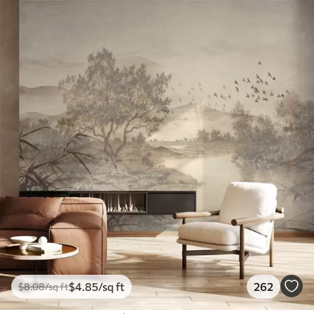
$
4
.85
/sq ft
262
$
8
.08
/sq ft