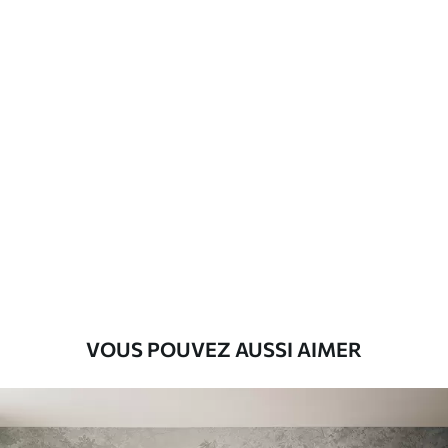
d'application
Matériaux disponibles
Standard
8
.08
$
4
.85
/sq ft
Premium
9
.73
$
5
.84
/sq ft
Vinyle Premium
11
.18
$
6
.71
/sq ft
VOUS POUVEZ AUSSI AIMER
Peel and Stick
14
.67
$
8
.80
/sq ft