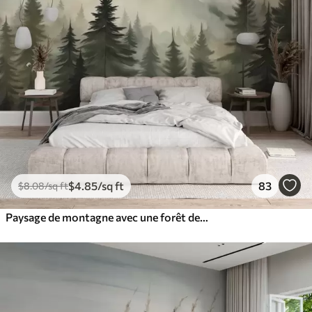
$
4
.85
/sq ft
83
$
8
.08
/sq ft
Paysage de montagne avec une forêt de pins et des montagnes étagées à l'aube avec un léger brouillard aquarelle imitation art