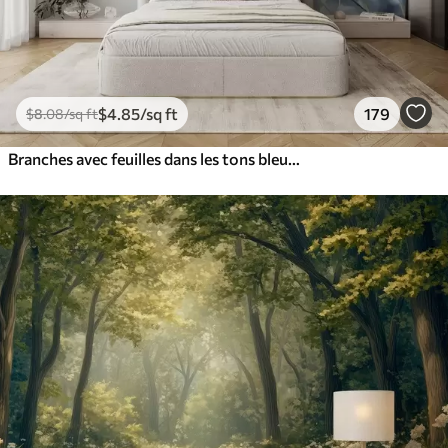
$
4
.85
/sq ft
179
$
8
.08
/sq ft
Branches avec feuilles dans les tons bleus et bruns, fond clair, doux et délicat, style aquarelle