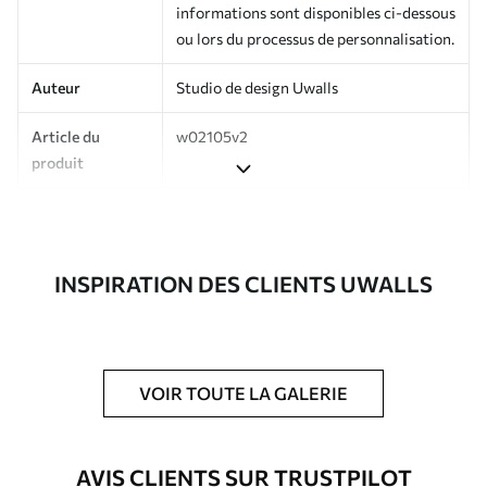
informations sont disponibles ci-dessous
ou lors du processus de personnalisation.
Auteur
Studio de design Uwalls
Article du
w02105v2
produit
Production
Imprimé sur commande et livré en
rouleaux jusqu’à 50 cm de large.
INSPIRATION DES CLIENTS UWALLS
Options
Vernis protecteur et/ou colle pour
supplémentaires
papier peint disponibles.
Entretien
Nettoyage doux avec une éponge. Les
papiers peints avec Vernis protecteur
VOIR TOUTE LA GALERIE
être nettoyés à l’eau.
Méthode
Application transparente
AVIS CLIENTS SUR TRUSTPILOT