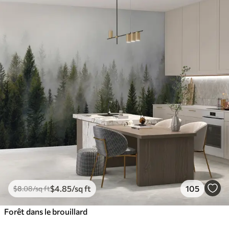
$
4
.85
/sq ft
105
$
8
.08
/sq ft
Forêt dans le brouillard