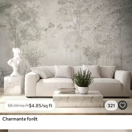
$
4
.85
/sq ft
321
$
8
.08
/sq ft
Charmante forêt