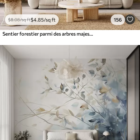
$
4
.85
/sq ft
156
$
8
.08
/sq ft
Sentier forestier parmi des arbres majestueux, style aquarelle