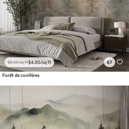
$
4
.85
/sq ft
67
$
8
.08
/sq ft
Forêt de conifères