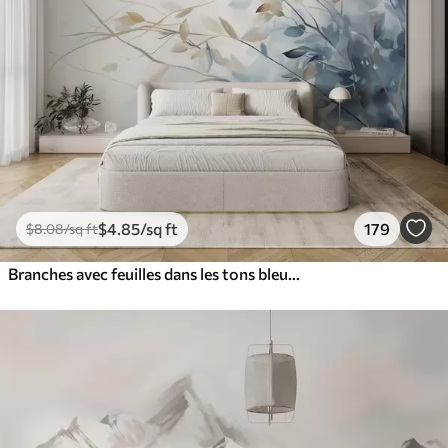
$
4
.85
/sq ft
179
$
8
.08
/sq ft
Branches avec feuilles dans les tons bleus et bruns, fond clair, doux et délicat, style aquarelle