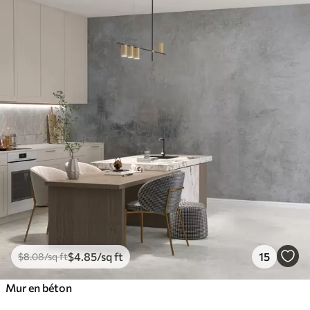
$
4
.85
/sq ft
15
$
8
.08
/sq ft
Mur en béton