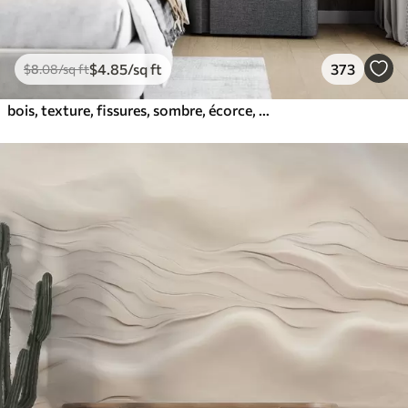
$
4
.85
/sq ft
373
$
8
.08
/sq ft
bois, texture, fissures, sombre, écorce, surface