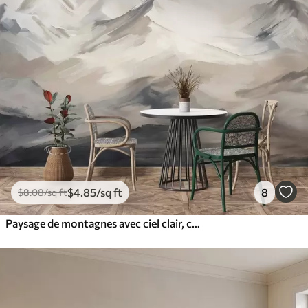
$
4
.85
/sq ft
8
$
8
.08
/sq ft
Paysage de montagnes avec ciel clair, coups de pinceau, couleurs neutres beige et gris, chaîne de montagnes