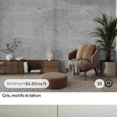
$
4
.85
/sq ft
33
$
8
.08
/sq ft
Gris, motifs et béton