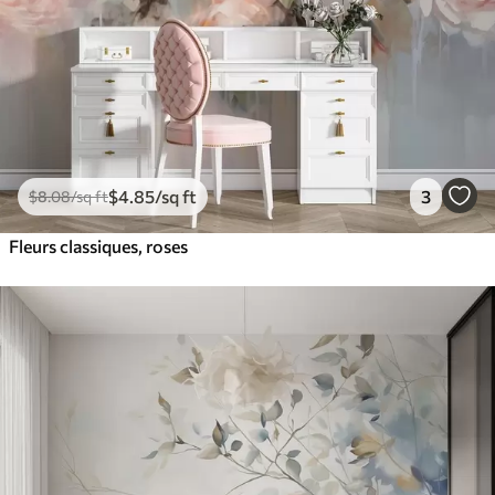
$
4
.85
/sq ft
3
$
8
.08
/sq ft
Fleurs classiques, roses