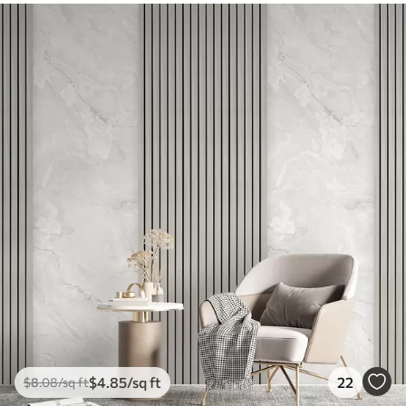
$
4
.85
/sq ft
22
$
8
.08
/sq ft