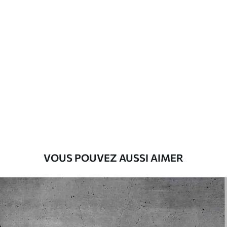
Matériaux disponibles
Standard
8
.08
$
4
.85
/sq ft
Premium
9
.73
$
5
.84
/sq ft
Vinyle Premium
11
.18
$
6
.71
/sq ft
VOUS POUVEZ AUSSI AIMER
Peel and Stick
14
.67
$
8
.80
/sq ft