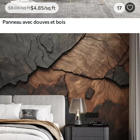
$
4
.85
/sq ft
17
$
8
.08
/sq ft
Panneau avec douves et bois