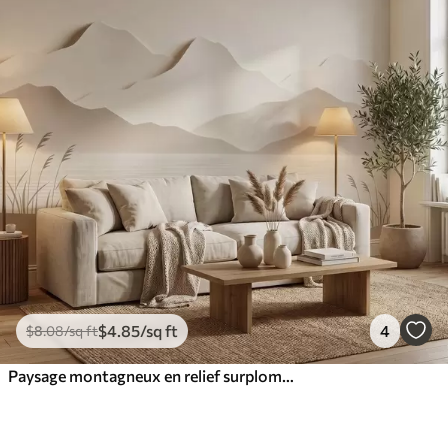
$
4
.85
/sq ft
4
$
8
.08
/sq ft
Paysage montagneux en relief surplombant un lac paisible, dans une palette de tons beiges chauds