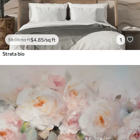
$
4
.85
/sq ft
1
$
8
.08
/sq ft
Strata bio