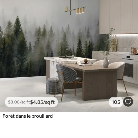
$
4
.85
/sq ft
105
$
8
.08
/sq ft
Forêt dans le brouillard