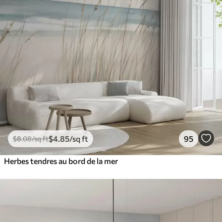
$
4
.85
/sq ft
95
$
8
.08
/sq ft
Herbes tendres au bord de la mer