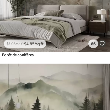
$
4
.85
/sq ft
66
$
8
.08
/sq ft
Forêt de conifères