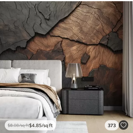
$
4
.85
/sq ft
373
$
8
.08
/sq ft