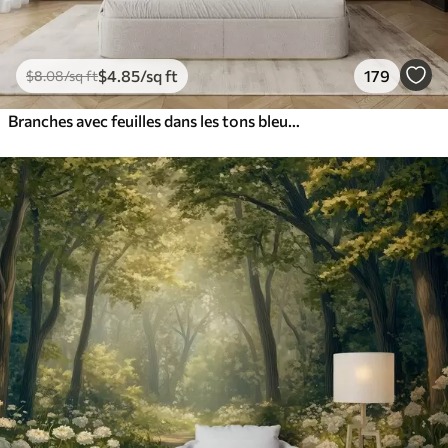
$
4
.85
/sq ft
179
$
8
.08
/sq ft
Branches avec feuilles dans les tons bleus et bruns, fond clair, doux et délicat, style aquarelle