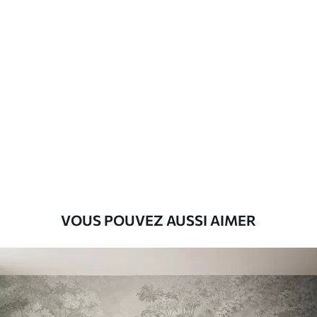
d'application
Matériaux disponibles
Standard
8
.08
$
4
.85
/sq ft
Premium
9
.73
$
5
.84
/sq ft
Vinyle Premium
VOUS POUVEZ AUSSI AIMER
11
.18
$
6
.71
/sq ft
Peel and Stick
14
.67
$
8
.80
/sq ft