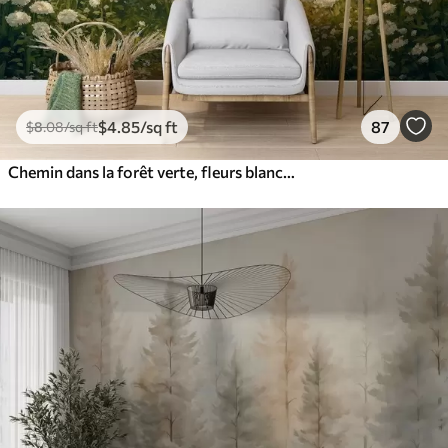
$
4
.85
/sq ft
87
$
8
.08
/sq ft
Chemin dans la forêt verte, fleurs blanches, lumière du soleil, dessin de style acrylique