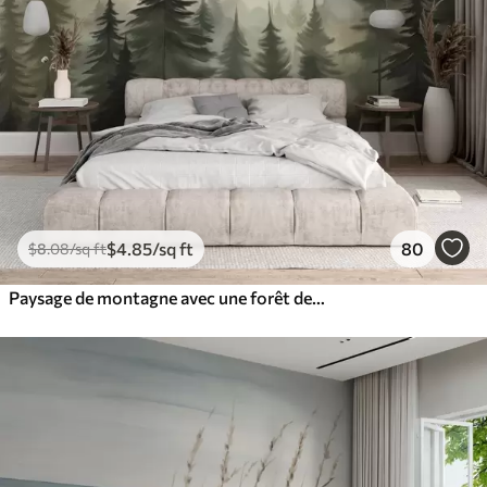
$
4
.85
/sq ft
80
$
8
.08
/sq ft
Paysage de montagne avec une forêt de pins et des montagnes étagées à l'aube avec un léger brouillard aquarelle imitation art