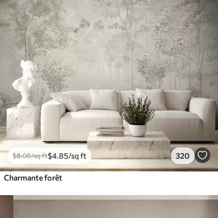
$
4
.85
/sq ft
320
$
8
.08
/sq ft
Charmante forêt