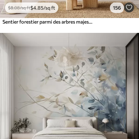
$
4
.85
/sq ft
156
$
8
.08
/sq ft
Sentier forestier parmi des arbres majestueux, style aquarelle