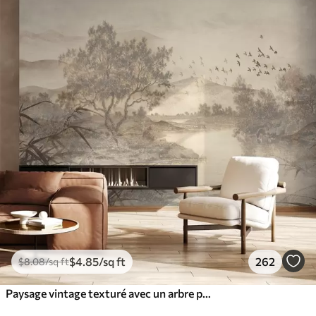
$
4
.85
/sq ft
262
$
8
.08
/sq ft
Paysage vintage texturé avec un arbre près d'une rivière et un ciel nuageux, art de la nature en tons sépia