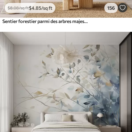
$
4
.85
/sq ft
156
$
8
.08
/sq ft
Sentier forestier parmi des arbres majestueux, style aquarelle