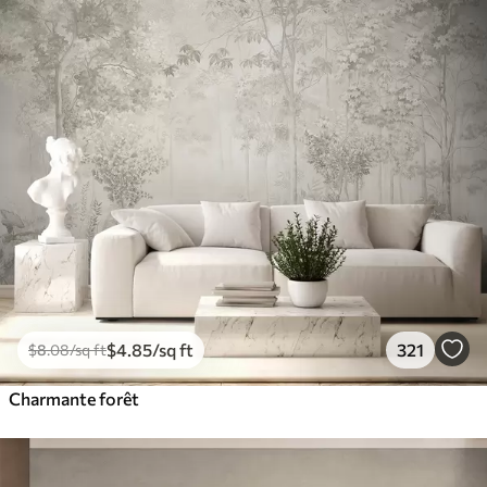
$
4
.85
/sq ft
321
$
8
.08
/sq ft
Charmante forêt