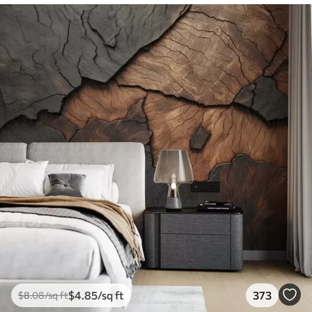
$
4
.85
/sq ft
373
$
8
.08
/sq ft