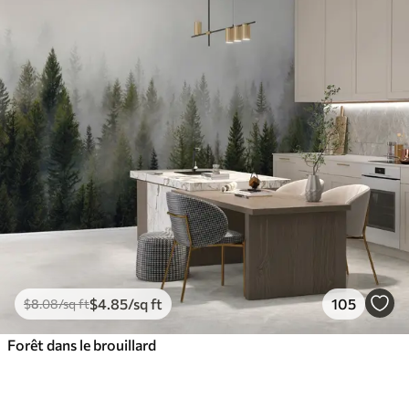
$
4
.85
/sq ft
105
$
8
.08
/sq ft
Forêt dans le brouillard