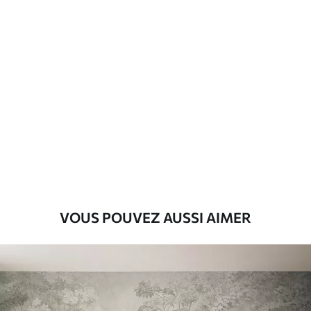
d'application
Matériaux disponibles
Standard
8
.08
$
4
.85
/sq ft
Premium
9
.73
$
5
.84
/sq ft
Vinyle Premium
VOUS POUVEZ AUSSI AIMER
11
.18
$
6
.71
/sq ft
Peel and Stick
14
.67
$
8
.80
/sq ft