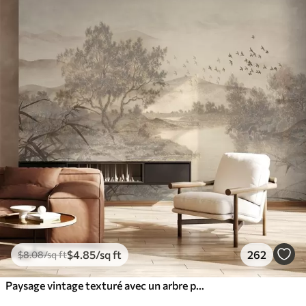
$
4
.85
/sq ft
262
$
8
.08
/sq ft
Paysage vintage texturé avec un arbre près d'une rivière et un ciel nuageux, art de la nature en tons sépia