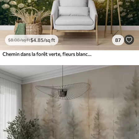
$
4
.85
/sq ft
87
$
8
.08
/sq ft
Chemin dans la forêt verte, fleurs blanches, lumière du soleil, dessin de style acrylique