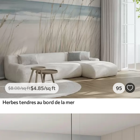
$
4
.85
/sq ft
95
$
8
.08
/sq ft
Herbes tendres au bord de la mer