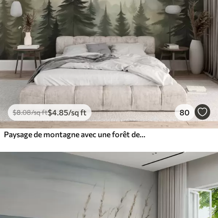
$
4
.85
/sq ft
80
$
8
.08
/sq ft
Paysage de montagne avec une forêt de pins et des montagnes étagées à l'aube avec un léger brouillard aquarelle imitation art