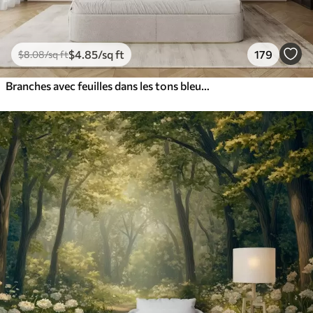
$
4
.85
/sq ft
179
$
8
.08
/sq ft
Branches avec feuilles dans les tons bleus et bruns, fond clair, doux et délicat, style aquarelle