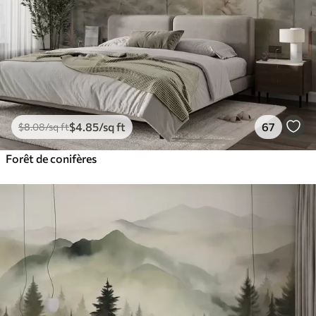
$
4
.85
/sq ft
67
$
8
.08
/sq ft
Forêt de conifères