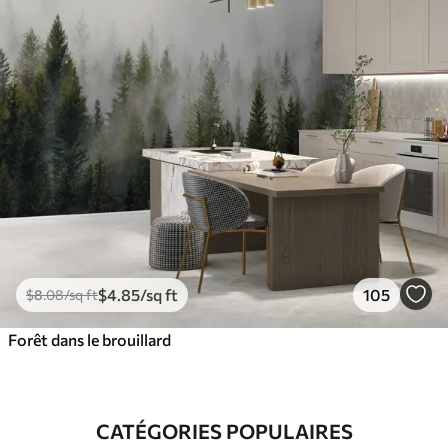
$
4
.85
/sq ft
105
$
8
.08
/sq ft
Forêt dans le brouillard
CATÉGORIES POPULAIRES