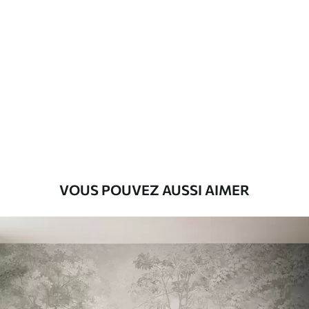
Standard
8
.08
$
4
.85
/sq ft
Premium
9
.73
$
5
.84
/sq ft
Vinyle Premium
11
.18
$
6
.71
/sq ft
VOUS POUVEZ AUSSI AIMER
Peel and Stick
14
.67
$
8
.80
/sq ft