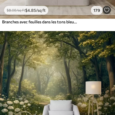
$
4
.85
/sq ft
179
$
8
.08
/sq ft
Branches avec feuilles dans les tons bleus et bruns, fond clair, doux et délicat, style aquarelle