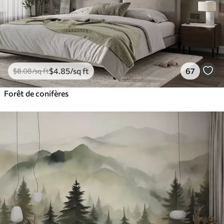
$
4
.85
/sq ft
67
$
8
.08
/sq ft
Forêt de conifères