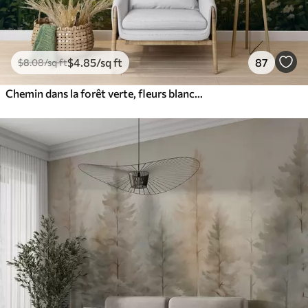
$
4
.85
/sq ft
87
$
8
.08
/sq ft
Chemin dans la forêt verte, fleurs blanches, lumière du soleil, dessin de style acrylique