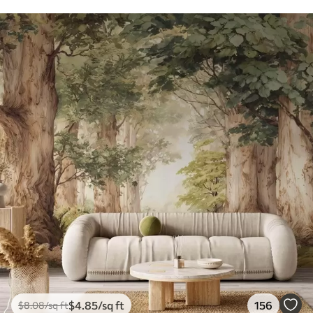
$
4
.85
/sq ft
156
$
8
.08
/sq ft