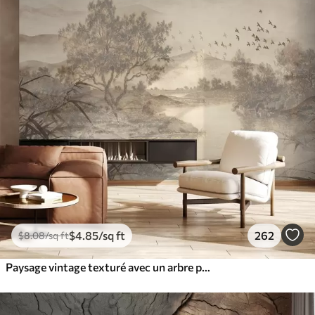
$
4
.85
/sq ft
262
$
8
.08
/sq ft
Paysage vintage texturé avec un arbre près d'une rivière et un ciel nuageux, art de la nature en tons sépia