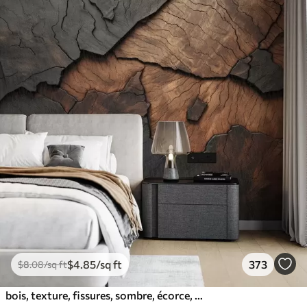
$
4
.85
/sq ft
373
$
8
.08
/sq ft
bois, texture, fissures, sombre, écorce, surface