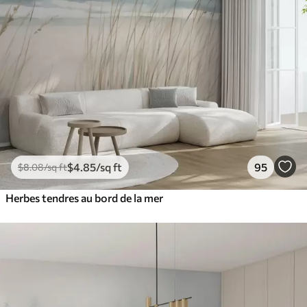
$
4
.85
/sq ft
95
$
8
.08
/sq ft
Herbes tendres au bord de la mer