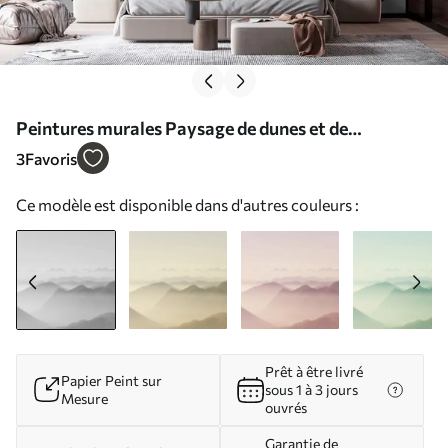
Peintures murales Paysage de dunes et de
montagnes grises Nr. u99719v1
3
Favoris
Ce modèle est disponible dans d'autres couleurs :
Prêt à être livré
Papier Peint sur
sous 1 à 3 jours
Mesure
ouvrés
Garantie de