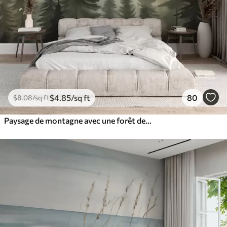
$
4
.85
/sq ft
80
$
8
.08
/sq ft
Paysage de montagne avec une forêt de pins et des montagnes étagées à l'aube avec un léger brouillard aquarelle imitation art