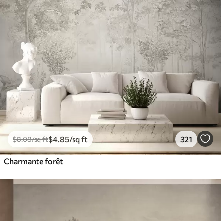
$
4
.85
/sq ft
321
$
8
.08
/sq ft
Charmante forêt