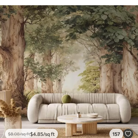
$
4
.85
/sq ft
157
$
8
.08
/sq ft