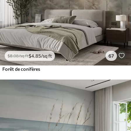
$
4
.85
/sq ft
67
$
8
.08
/sq ft
Forêt de conifères