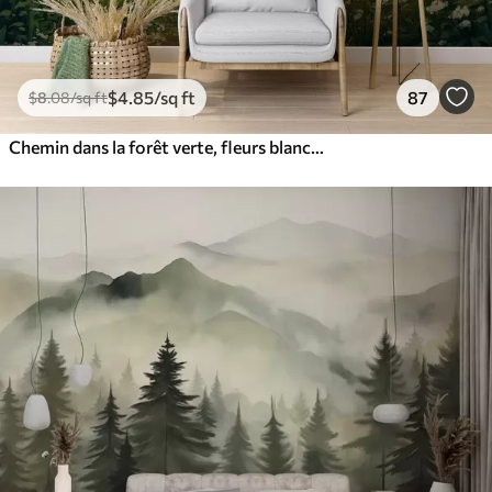
$
4
.85
/sq ft
87
$
8
.08
/sq ft
Chemin dans la forêt verte, fleurs blanches, lumière du soleil, dessin de style acrylique