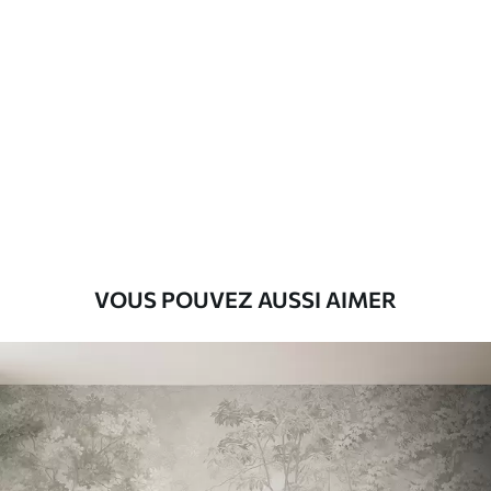
Standard
8
.08
$
4
.85
/sq ft
Premium
9
.73
$
5
.84
/sq ft
Vinyle Premium
11
.18
$
6
.71
/sq ft
VOUS POUVEZ AUSSI AIMER
Peel and Stick
14
.67
$
8
.80
/sq ft