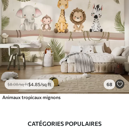
$
4
.85
/sq ft
68
$
8
.08
/sq ft
Animaux tropicaux mignons
CATÉGORIES POPULAIRES