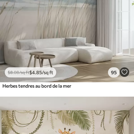
$
4
.85
/sq ft
95
$
8
.08
/sq ft
Herbes tendres au bord de la mer