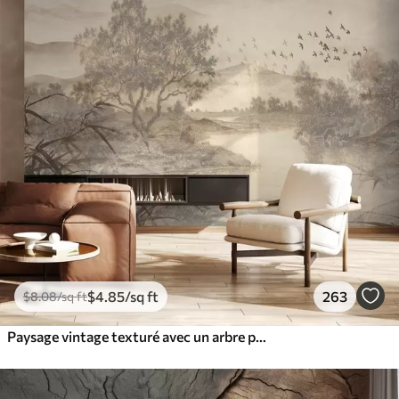
$
4
.85
/sq ft
263
$
8
.08
/sq ft
Paysage vintage texturé avec un arbre près d'une rivière et un ciel nuageux, art de la nature en tons sépia