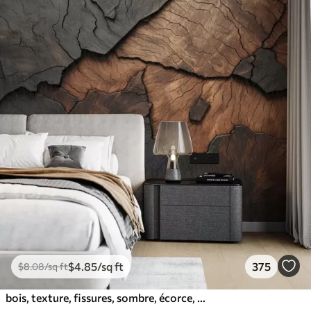
$
4
.85
/sq ft
375
$
8
.08
/sq ft
bois, texture, fissures, sombre, écorce, surface