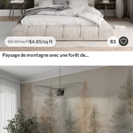
$
4
.85
/sq ft
83
$
8
.08
/sq ft
Paysage de montagne avec une forêt de pins et des montagnes étagées à l'aube avec un léger brouillard aquarelle imitation art