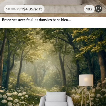
$
4
.85
/sq ft
182
$
8
.08
/sq ft
Branches avec feuilles dans les tons bleus et bruns, fond clair, doux et délicat, style aquarelle