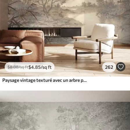
$
4
.85
/sq ft
262
$
8
.08
/sq ft
Paysage vintage texturé avec un arbre près d'une rivière et un ciel nuageux, art de la nature en tons sépia