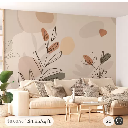
$
4
.85
/sq ft
26
$
8
.08
/sq ft