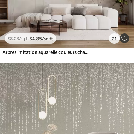
$
4
.85
/sq ft
21
$
8
.08
/sq ft
Arbres imitation aquarelle couleurs chaudes