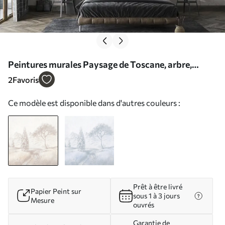
Peintures murales Paysage de Toscane, arbre,
champ, minimalisme, couleurs naturelles beiges Nr.
2
Favoris
u99570
Ce modèle est disponible dans d'autres couleurs :
Prêt à être livré
Papier Peint sur
sous 1 à 3 jours
Mesure
ouvrés
Garantie de