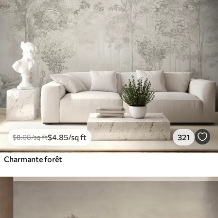
$
4
.85
/sq ft
321
$
8
.08
/sq ft
Charmante forêt