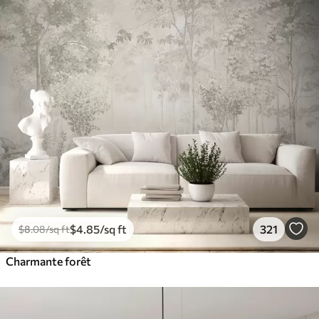
$
4
.85
/sq ft
321
$
8
.08
/sq ft
Charmante forêt