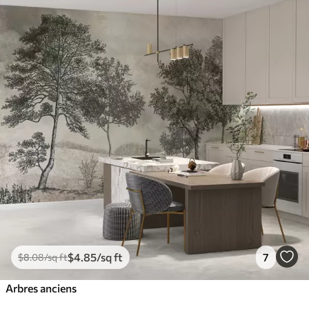
$
4
.85
/sq ft
7
$
8
.08
/sq ft
Arbres anciens