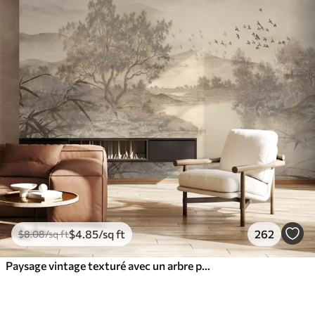
$
4
.85
/sq ft
262
$
8
.08
/sq ft
Paysage vintage texturé avec un arbre près d'une rivière et un ciel nuageux, art de la nature en tons sépia