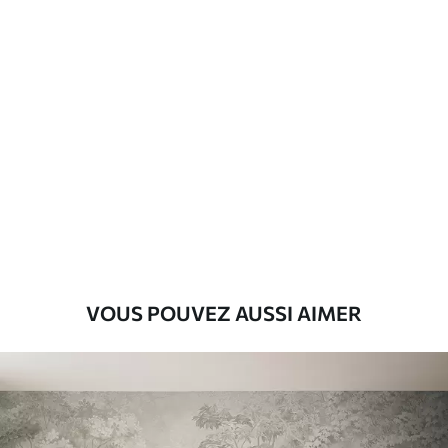
Matériaux disponibles
Standard
8
.08
$
4
.85
/sq ft
Premium
9
.73
$
5
.84
/sq ft
Vinyle Premium
11
.18
$
6
.71
/sq ft
VOUS POUVEZ AUSSI AIMER
Peel and Stick
14
.67
$
8
.80
/sq ft