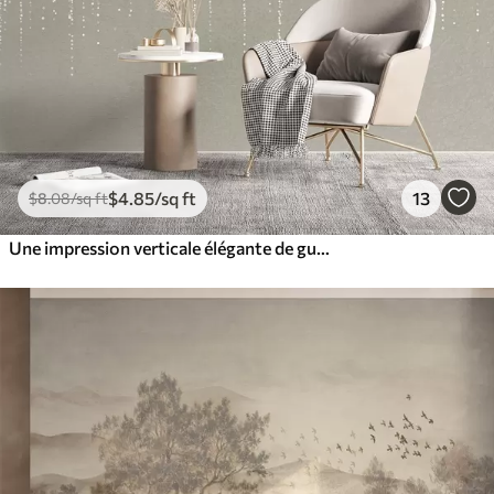
$
4
.85
/sq ft
13
$
8
.08
/sq ft
Une impression verticale élégante de guirlandes en pointillés sur un fond texturé beige, créant une impression de profondeur et de mouvement