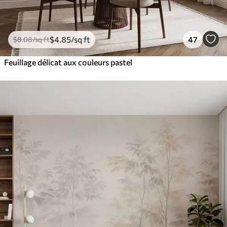
$
4
.85
/sq ft
47
$
8
.08
/sq ft
Feuillage délicat aux couleurs pastel