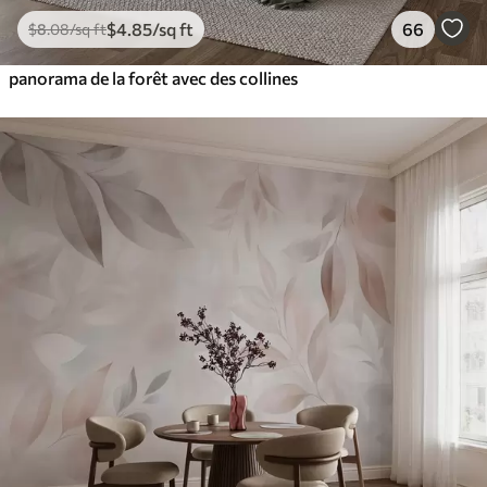
$
4
.85
/sq ft
66
$
8
.08
/sq ft
panorama de la forêt avec des collines