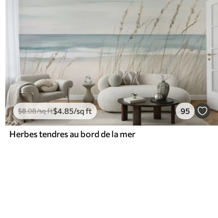
$
4
.85
/sq ft
95
$
8
.08
/sq ft
Herbes tendres au bord de la mer