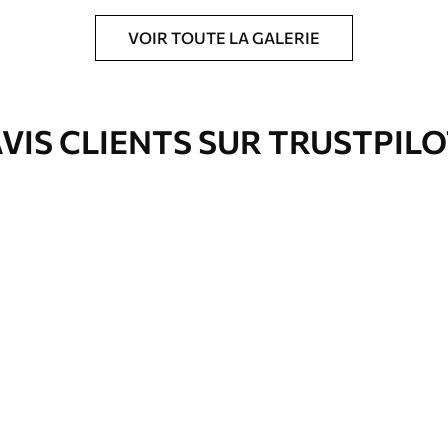
VOIR TOUTE LA GALERIE
ré en rouleaux jusqu’à 50 cm de large.
e pour papier peint disponibles.
VIS CLIENTS SUR TRUSTPIL
nge. Les papiers peints avec Vernis
’eau.
emium
3
$
5
.84
/sq ft
l and Stick