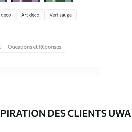
 deco
Art deco
Vert sauge
t
Questions et Réponses
riaux de haute qualité, chacun adapté à des
rents. De plus amples informations sont
rs du processus de personnalisation.
SPIRATION DES CLIENTS UWA