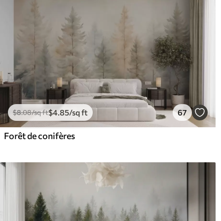
$
4
.85
/sq ft
67
$
8
.08
/sq ft
Forêt de conifères