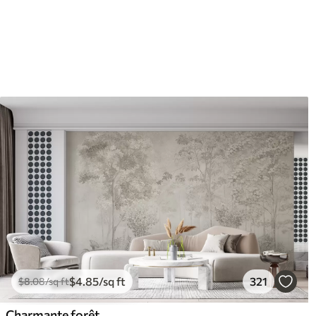
11
.18
14
.
$
6
.71
/sq ft
$
4
.85
/sq ft
321
$
8
.08
/sq ft
Charmante forêt