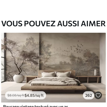
67
$
8
.80
/sq ft
VOUS POUVEZ AUSSI AIMER
$
4
.85
/sq ft
262
$
8
.08
/sq ft
Paysage vintage texturé avec un arbre près d'une rivière et un ciel nuageux, art de la nature en tons sépia