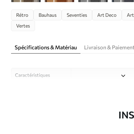
Rétro
Bauhaus
Seventies
Art Deco
Art
Vertes
Spécifications & Matériau
Livraison & Paiemen
Caractéristiques
Matériau
Choisissez parmi trois maté
pièces et des budgets diffé
disponibles ci-dessous ou lo
IN
Auteur
Studio de design Uwalls
Article du produit
u99095v5