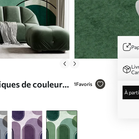
Pap
Liv
Ca
iques de couleur
1
Favoris
à part