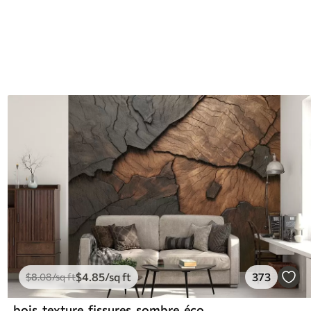
$
4
.85
/sq ft
373
$
8
.08
/sq ft
bois, texture, fissures, sombre, écorce, surface