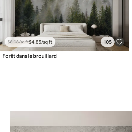
$
4
.85
/sq ft
105
$
8
.08
/sq ft
Forêt dans le brouillard