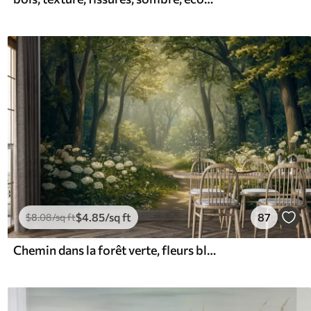
$
4
.85
/sq ft
87
$
8
.08
/sq ft
Chemin dans la forêt verte, fleurs blanches, lumière du soleil, dessin de style acrylique