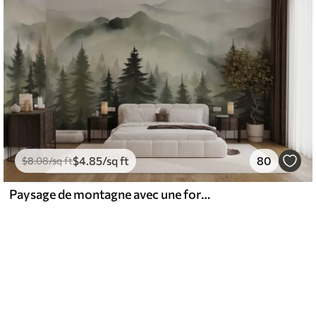
$
4
.85
/sq ft
80
$
8
.08
/sq ft
Paysage de montagne avec une forêt de pins et des montagnes étagées à l'aube avec un léger brouillard aquarelle imitation art