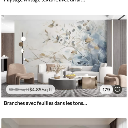
$
4
.85
/sq ft
179
$
8
.08
/sq ft
Branches avec feuilles dans les tons bleus et bruns, fond clair, doux et délicat, style aquarelle