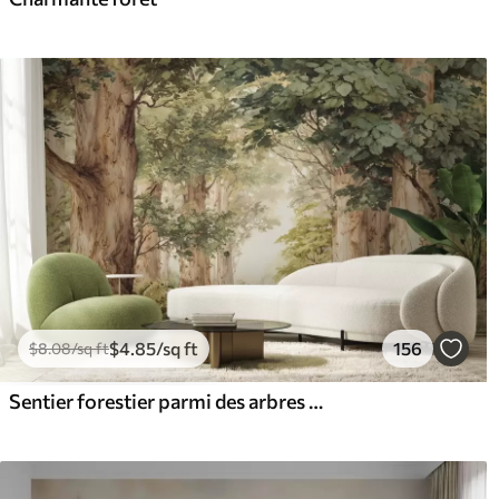
$
4
.85
/sq ft
156
$
8
.08
/sq ft
Sentier forestier parmi des arbres majestueux, style aquarelle