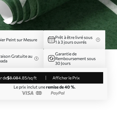
Prêt à être livré sous
ier Peint sur Mesure
1 à 3 jours ouvrés
Garantie de
raison Gratuite au
Remboursement sous
nada
30 Jours
ir de
$
8
.08
4
.85
/sq ft
Afficher le Prix
Le prix inclut une
remise de 40 %
.