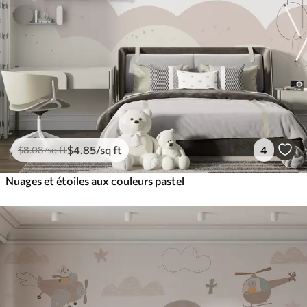
$
4
.85
/sq ft
4
$
8
.08
/sq ft
Nuages et étoiles aux couleurs pastel