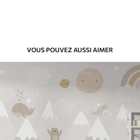
Premium
9
.73
$
5
.84
/sq ft
Vinyle Premium
11
.18
$
6
.71
/sq ft
VOUS POUVEZ AUSSI AIMER
Peel and Stick
14
.67
$
8
.80
/sq ft