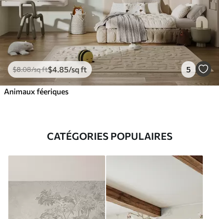
$
4
.85
/sq ft
5
$
8
.08
/sq ft
Animaux féeriques
CATÉGORIES POPULAIRES