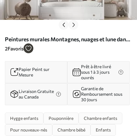
Peintures murales Montagnes, nuages et lune dans
un style scandinave Nr. u98920
2
Favoris
Prêt à être livré
Papier Peint sur
sous 1 à 3 jours
Mesure
ouvrés
Garantie de
Livraison Gratuite
Remboursement sous
au Canada
30 Jours
Hygge enfants
Pouponnière
Chambre enfants
Pour nouveaux-nés
Chambre bébé
Enfants