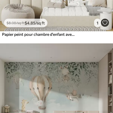
$
4
.85
/sq ft
1
$
8
.08
/sq ft
Papier peint pour chambre d'enfant avec des animaux mignons dans des couleurs roses