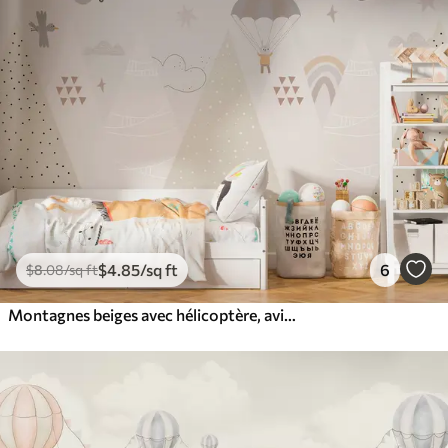
$
4
.85
/sq ft
6
$
8
.08
/sq ft
Montagnes beiges avec hélicoptère, avion et animaux