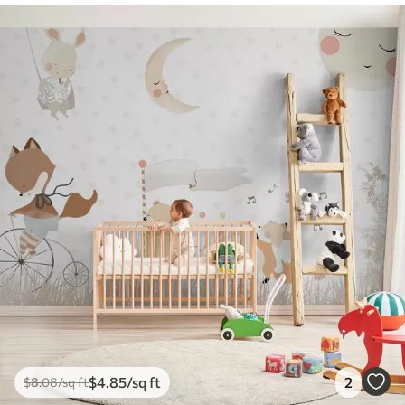
$
4
.85
/sq ft
2
$
8
.08
/sq ft