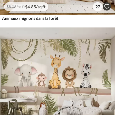
$
4
.85
/sq ft
27
$
8
.08
/sq ft
Animaux mignons dans la forêt