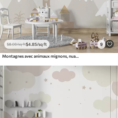
$
4
.85
/sq ft
9
$
8
.08
/sq ft
Montagnes avec animaux mignons, nuages et planètes, couleurs beiges