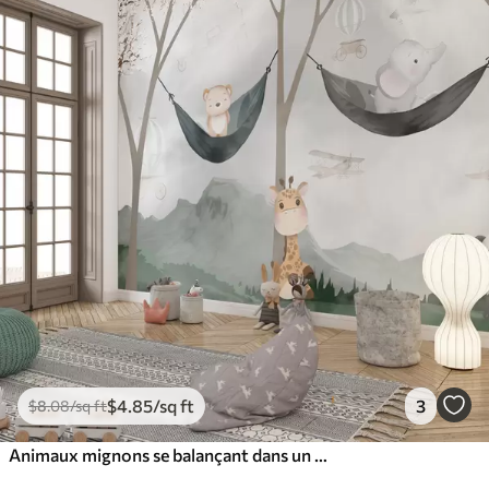
$
4
.85
/sq ft
3
$
8
.08
/sq ft
Animaux mignons se balançant dans un hamac dans les bois