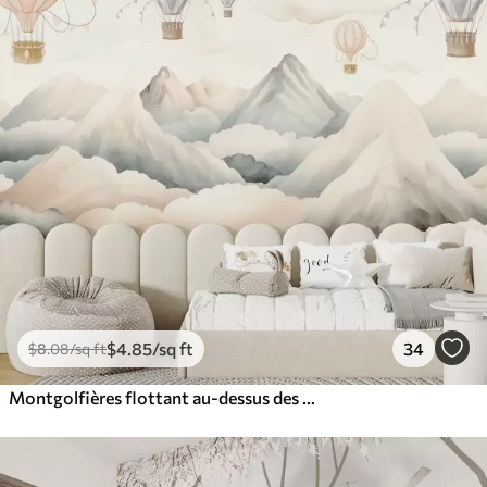
$
4
.85
/sq ft
34
$
8
.08
/sq ft
Montgolfières flottant au-dessus des montagnes dans des tons neutres, doux et pastel