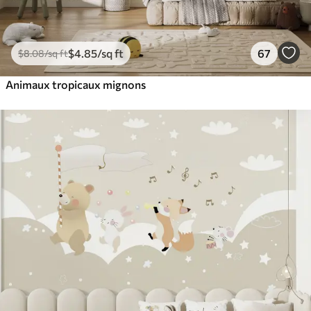
$
4
.85
/sq ft
67
$
8
.08
/sq ft
Animaux tropicaux mignons