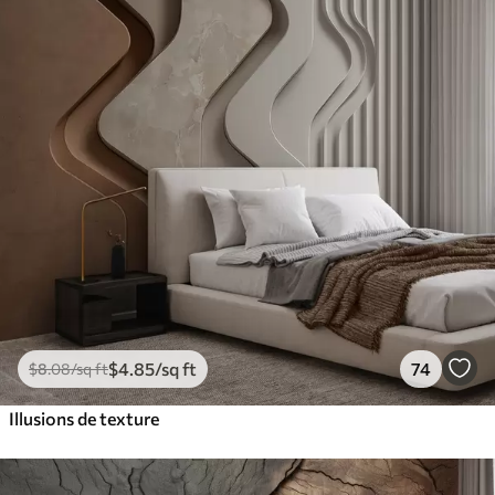
$
4
.85
/sq ft
74
$
8
.08
/sq ft
Illusions de texture