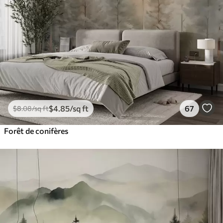
$
4
.85
/sq ft
67
$
8
.08
/sq ft
Forêt de conifères