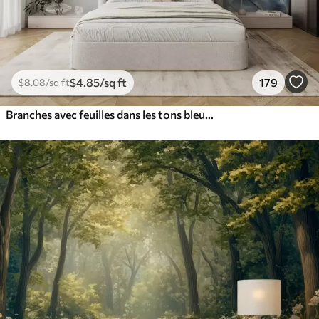
$
4
.85
/sq ft
179
$
8
.08
/sq ft
Branches avec feuilles dans les tons bleus et bruns, fond clair, doux et délicat, style aquarelle