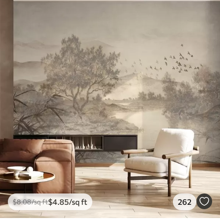
$
4
.85
/sq ft
262
$
8
.08
/sq ft