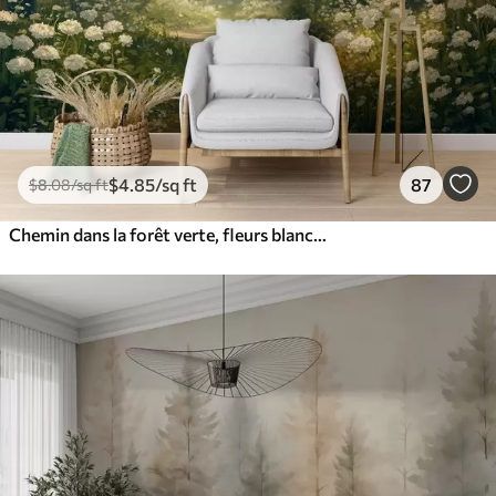
$
4
.85
/sq ft
87
$
8
.08
/sq ft
Chemin dans la forêt verte, fleurs blanches, lumière du soleil, dessin de style acrylique