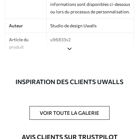
informations sont disponibles ci-dessous
ou lors du processus de personnalisation.
Auteur
Studio de design Uwalls
Article du
u96833v2
produit
Production
Imprimé sur commande et livré en
rouleaux jusqu’à 50 cm de large.
INSPIRATION DES CLIENTS UWALLS
Options
Vernis protecteur et/ou colle pour
supplémentaires
papier peint disponibles.
Entretien
Nettoyage doux avec une éponge. Les
papiers peints avec Vernis protecteur
VOIR TOUTE LA GALERIE
être nettoyés à l’eau.
Méthode
Application transparente
AVIS CLIENTS SUR TRUSTPILOT