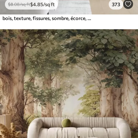
$
4
.85
/sq ft
373
$
8
.08
/sq ft
bois, texture, fissures, sombre, écorce, surface