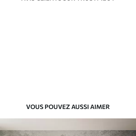
d'application
Matériaux disponibles
Standard
8
.08
$
4
.85
/sq ft
Premium
9
.73
$
5
.84
/sq ft
Vinyle Premium
11
.18
$
6
.71
/sq ft
VOUS POUVEZ AUSSI AIMER
Peel and Stick
14
.67
$
8
.80
/sq ft