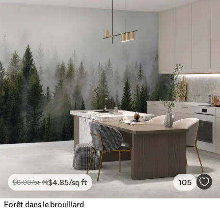
$
4
.85
/sq ft
105
$
8
.08
/sq ft
Forêt dans le brouillard