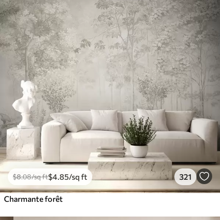
$
4
.85
/sq ft
321
$
8
.08
/sq ft
Charmante forêt