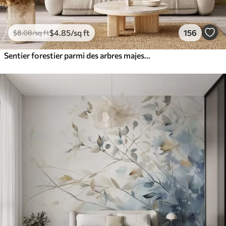
$
4
.85
/sq ft
156
$
8
.08
/sq ft
Sentier forestier parmi des arbres majestueux, style aquarelle