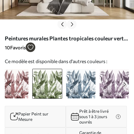
Peintures murales Plantes tropicales couleur vert
jungle Nr. u96833v2
10
Favoris
Ce modèle est disponible dans d'autres couleurs :
Prêt à être livré
Papier Peint sur
sous 1 à 3 jours
Mesure
ouvrés
Garantie de