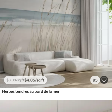
$
4
.85
/sq ft
95
$
8
.08
/sq ft
Herbes tendres au bord de la mer