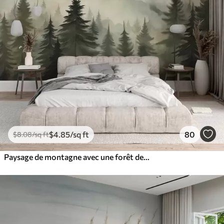
$
4
.85
/sq ft
80
$
8
.08
/sq ft
Paysage de montagne avec une forêt de pins et des montagnes étagées à l'aube avec un léger brouillard aquarelle imitation art