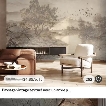
$
4
.85
/sq ft
262
$
8
.08
/sq ft
Paysage vintage texturé avec un arbre près d'une rivière et un ciel nuageux, art de la nature en tons sépia