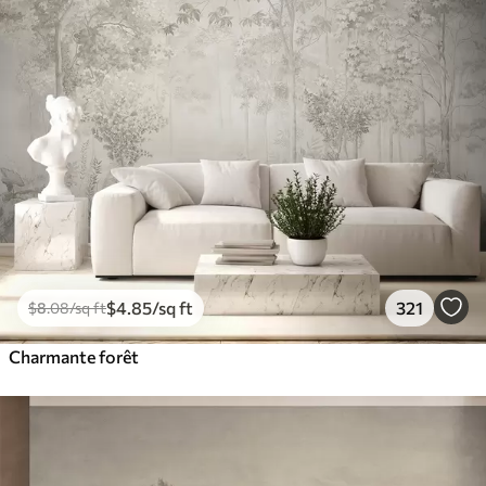
$
4
.85
/sq ft
321
$
8
.08
/sq ft
Charmante forêt