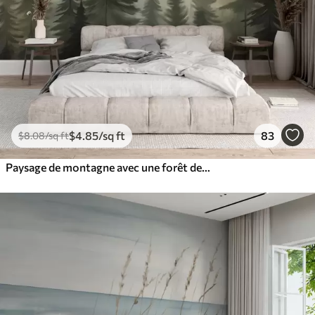
$
4
.85
/sq ft
83
$
8
.08
/sq ft
Paysage de montagne avec une forêt de pins et des montagnes étagées à l'aube avec un léger brouillard aquarelle imitation art