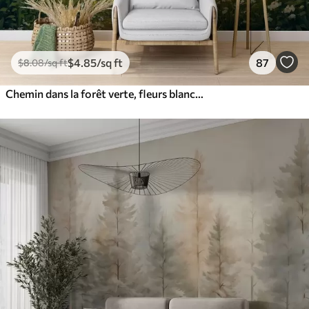
$
4
.85
/sq ft
87
$
8
.08
/sq ft
Chemin dans la forêt verte, fleurs blanches, lumière du soleil, dessin de style acrylique