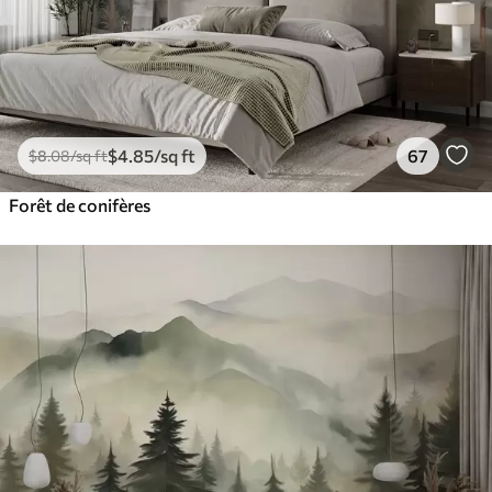
$
4
.85
/sq ft
67
$
8
.08
/sq ft
Forêt de conifères