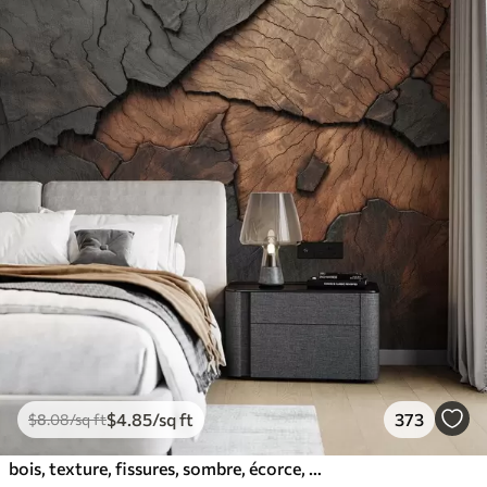
$
4
.85
/sq ft
373
$
8
.08
/sq ft
bois, texture, fissures, sombre, écorce, surface