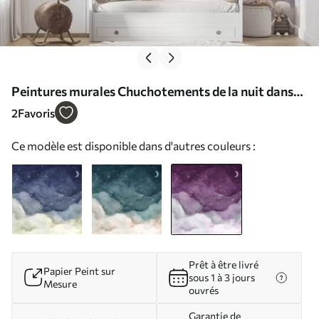
Peintures murales Chuchotements de la nuit dans
des teintes douces Nr. u96076v3
2
Favoris
Ce modèle est disponible dans d'autres couleurs :
Prêt à être livré
Papier Peint sur
sous 1 à 3 jours
Mesure
ouvrés
Garantie de