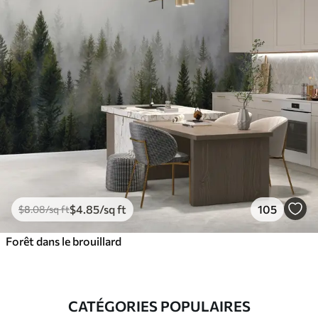
$
4
.85
/sq ft
105
$
8
.08
/sq ft
Forêt dans le brouillard
CATÉGORIES POPULAIRES