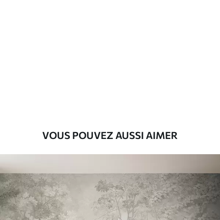
Standard
8
.08
$
4
.85
/sq ft
Premium
9
.73
$
5
.84
/sq ft
Vinyle Premium
11
.18
$
6
.71
/sq ft
VOUS POUVEZ AUSSI AIMER
Peel and Stick
14
.67
$
8
.80
/sq ft