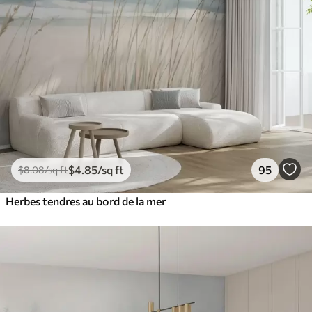
$
4
.85
/sq ft
95
$
8
.08
/sq ft
Herbes tendres au bord de la mer