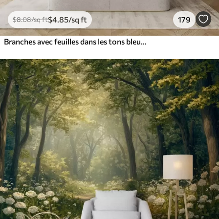
$
4
.85
/sq ft
179
$
8
.08
/sq ft
Branches avec feuilles dans les tons bleus et bruns, fond clair, doux et délicat, style aquarelle