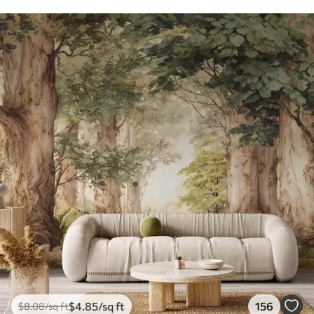
$
4
.85
/sq ft
156
$
8
.08
/sq ft