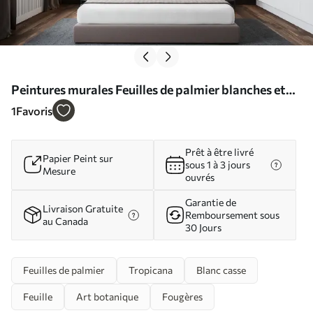
Peintures murales Feuilles de palmier blanches et
fragiles avec une texture grunge Nr. u94286d1
1
Favoris
Prêt à être livré
Papier Peint sur
sous 1 à 3 jours
Mesure
ouvrés
Garantie de
Livraison Gratuite
Remboursement sous
au Canada
30 Jours
Feuilles de palmier
Tropicana
Blanc casse
Feuille
Art botanique
Fougères