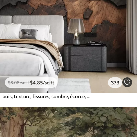
$
4
.85
/sq ft
373
$
8
.08
/sq ft
bois, texture, fissures, sombre, écorce, surface