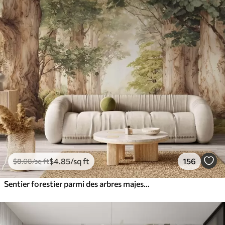
$
4
.85
/sq ft
156
$
8
.08
/sq ft
Sentier forestier parmi des arbres majestueux, style aquarelle