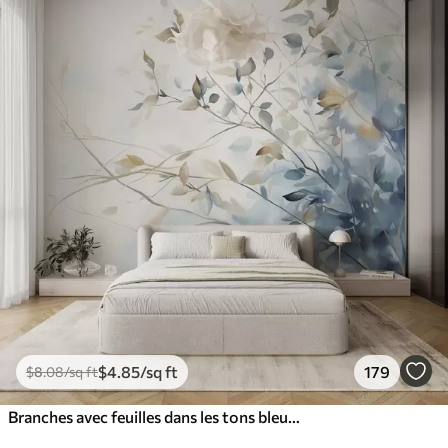
$
4
.85
/sq ft
179
$
8
.08
/sq ft
Branches avec feuilles dans les tons bleus et bruns, fond clair, doux et délicat, style aquarelle