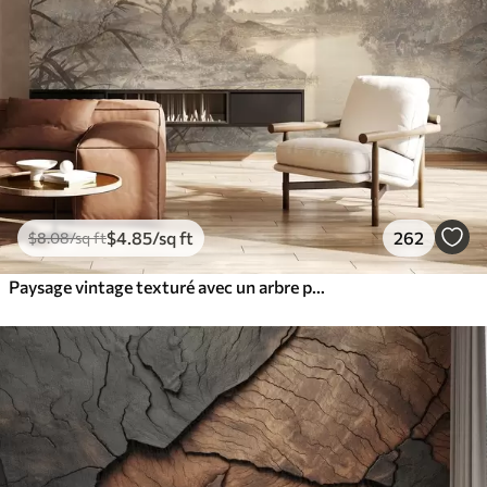
$
4
.85
/sq ft
262
$
8
.08
/sq ft
Paysage vintage texturé avec un arbre près d'une rivière et un ciel nuageux, art de la nature en tons sépia