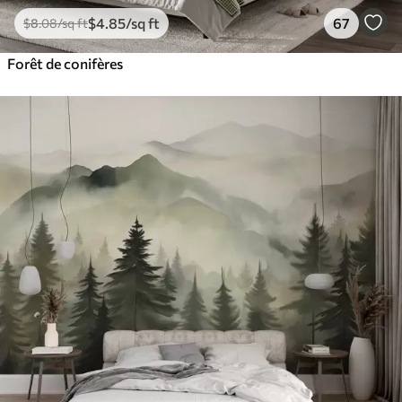
$
4
.85
/sq ft
67
$
8
.08
/sq ft
Forêt de conifères