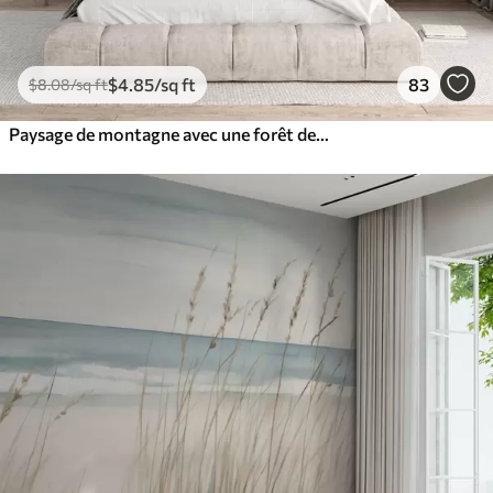
$
4
.85
/sq ft
83
$
8
.08
/sq ft
Paysage de montagne avec une forêt de pins et des montagnes étagées à l'aube avec un léger brouillard aquarelle imitation art