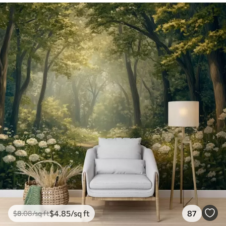
$
4
.85
/sq ft
87
$
8
.08
/sq ft