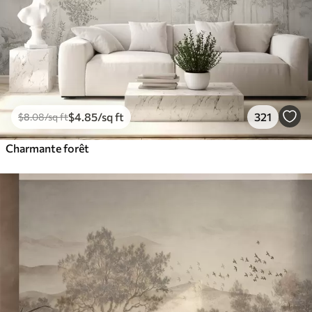
$
4
.85
/sq ft
321
$
8
.08
/sq ft
Charmante forêt