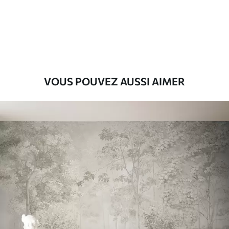
Premium
9
.73
$
5
.84
/sq ft
Vinyle Premium
11
.18
$
6
.71
/sq ft
VOUS POUVEZ AUSSI AIMER
Peel and Stick
14
.67
$
8
.80
/sq ft