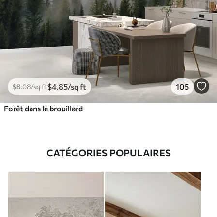
$
4
.85
/sq ft
105
$
8
.08
/sq ft
Forêt dans le brouillard
CATÉGORIES POPULAIRES