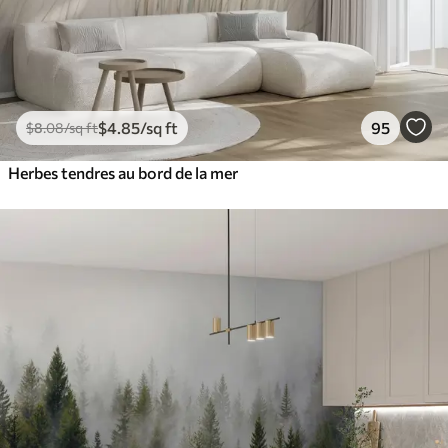
$
4
.85
/sq ft
95
$
8
.08
/sq ft
Herbes tendres au bord de la mer