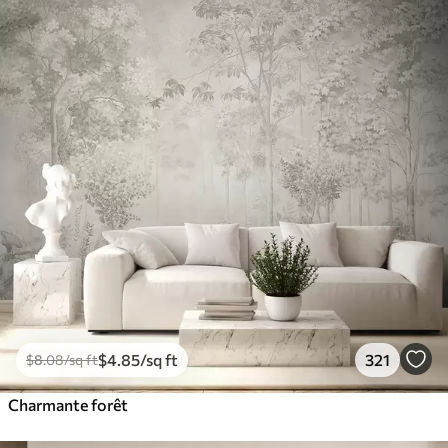
$
4
.85
/sq ft
321
$
8
.08
/sq ft
Charmante forêt