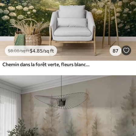
$
4
.85
/sq ft
87
$
8
.08
/sq ft
Chemin dans la forêt verte, fleurs blanches, lumière du soleil, dessin de style acrylique