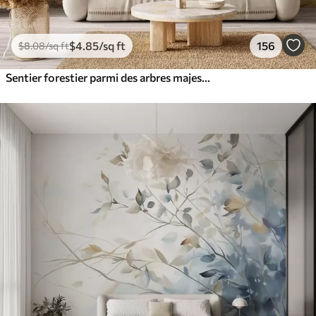
$
4
.85
/sq ft
156
$
8
.08
/sq ft
Sentier forestier parmi des arbres majestueux, style aquarelle