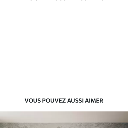
d'application
Matériaux disponibles
Standard
8
.08
$
4
.85
/sq ft
Premium
9
.73
$
5
.84
/sq ft
Vinyle Premium
11
.18
$
6
.71
/sq ft
VOUS POUVEZ AUSSI AIMER
Peel and Stick
14
.67
$
8
.80
/sq ft