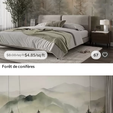
$
4
.85
/sq ft
67
$
8
.08
/sq ft
Forêt de conifères