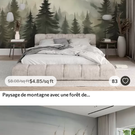
$
4
.85
/sq ft
83
$
8
.08
/sq ft
Paysage de montagne avec une forêt de pins et des montagnes étagées à l'aube avec un léger brouillard aquarelle imitation art