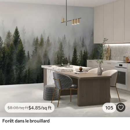
$
4
.85
/sq ft
105
$
8
.08
/sq ft
Forêt dans le brouillard