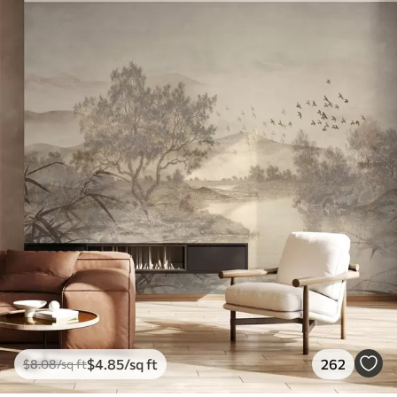
$
4
.85
/sq ft
262
$
8
.08
/sq ft