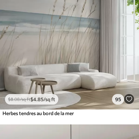
$
4
.85
/sq ft
95
$
8
.08
/sq ft
Herbes tendres au bord de la mer