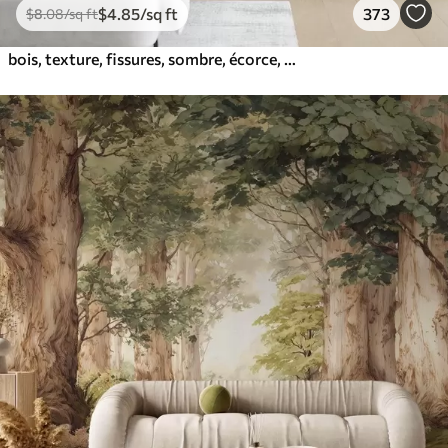
$
4
.85
/sq ft
373
$
8
.08
/sq ft
bois, texture, fissures, sombre, écorce, surface