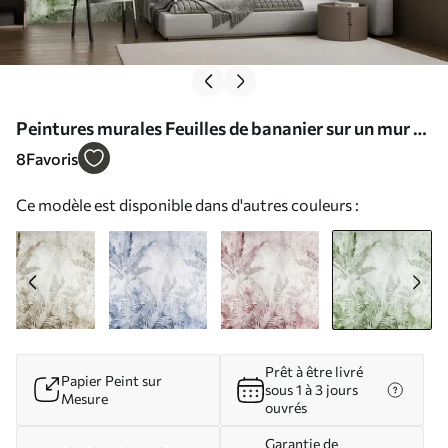
Peintures murales Feuilles de bananier sur un mur en
béton Nr. u73886v3
8
Favoris
Ce modèle est disponible dans d'autres couleurs :
Prêt à être livré
Papier Peint sur
sous 1 à 3 jours
Mesure
ouvrés
Garantie de