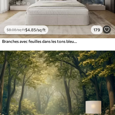
$
4
.85
/sq ft
179
$
8
.08
/sq ft
Branches avec feuilles dans les tons bleus et bruns, fond clair, doux et délicat, style aquarelle