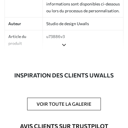
informations sont disponibles ci-dessous
ou lors du processus de personnalisation.
Auteur
Studio de design Uwalls
Article du
u73886v3
produit
Production
Imprimé sur commande et livré en
rouleaux jusqu’à 50 cm de large.
INSPIRATION DES CLIENTS UWALLS
Options
Vernis protecteur et/ou colle pour
supplémentaires
papier peint disponibles.
Entretien
Nettoyage doux avec une éponge. Les
papiers peints avec Vernis protecteur
VOIR TOUTE LA GALERIE
être nettoyés à l’eau.
Méthode
Application transparente
AVIS CLIENTS SUR TRUSTPILOT