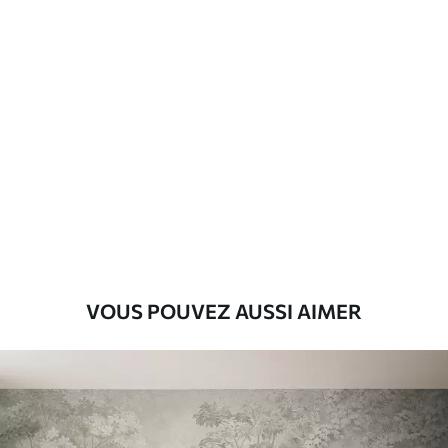
Matériaux disponibles
Standard
8
.08
$
4
.85
/sq ft
Premium
9
.73
$
5
.84
/sq ft
Vinyle Premium
11
.18
$
6
.71
/sq ft
VOUS POUVEZ AUSSI AIMER
Peel and Stick
14
.67
$
8
.80
/sq ft