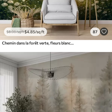
$
4
.85
/sq ft
87
$
8
.08
/sq ft
Chemin dans la forêt verte, fleurs blanches, lumière du soleil, dessin de style acrylique