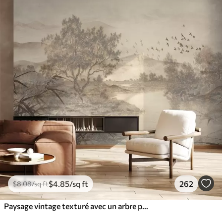
$
4
.85
/sq ft
262
$
8
.08
/sq ft
Paysage vintage texturé avec un arbre près d'une rivière et un ciel nuageux, art de la nature en tons sépia