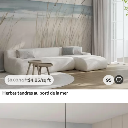
$
4
.85
/sq ft
95
$
8
.08
/sq ft
Herbes tendres au bord de la mer