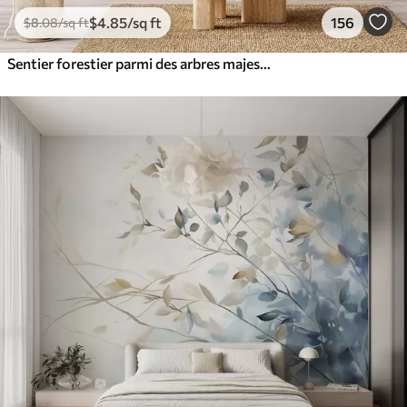
$
4
.85
/sq ft
156
$
8
.08
/sq ft
Sentier forestier parmi des arbres majestueux, style aquarelle