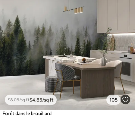
$
4
.85
/sq ft
105
$
8
.08
/sq ft
Forêt dans le brouillard