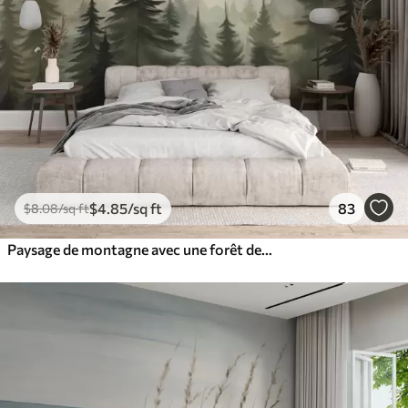
$
4
.85
/sq ft
83
$
8
.08
/sq ft
Paysage de montagne avec une forêt de pins et des montagnes étagées à l'aube avec un léger brouillard aquarelle imitation art