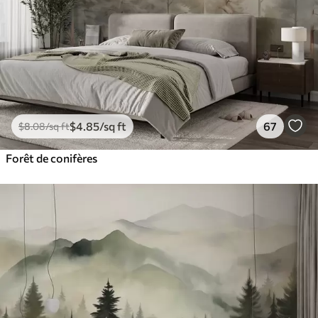
$
4
.85
/sq ft
67
$
8
.08
/sq ft
Forêt de conifères