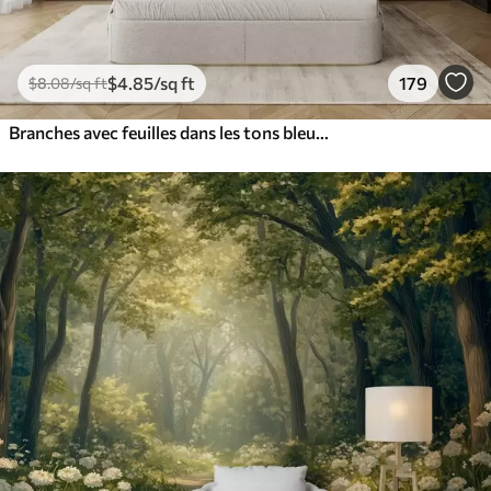
$
4
.85
/sq ft
179
$
8
.08
/sq ft
Branches avec feuilles dans les tons bleus et bruns, fond clair, doux et délicat, style aquarelle