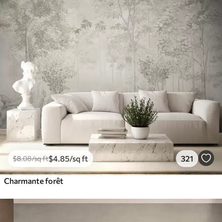
$
4
.85
/sq ft
321
$
8
.08
/sq ft
Charmante forêt