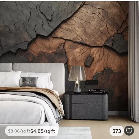
$
4
.85
/sq ft
373
$
8
.08
/sq ft