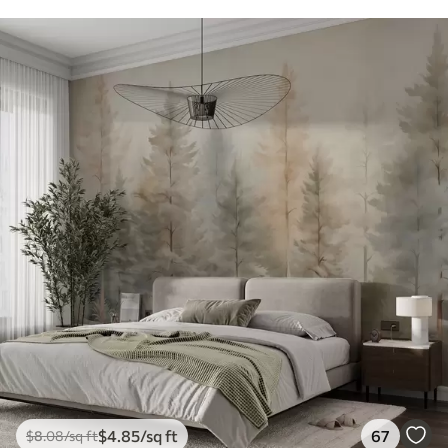
$
4
.85
/sq ft
67
$
8
.08
/sq ft