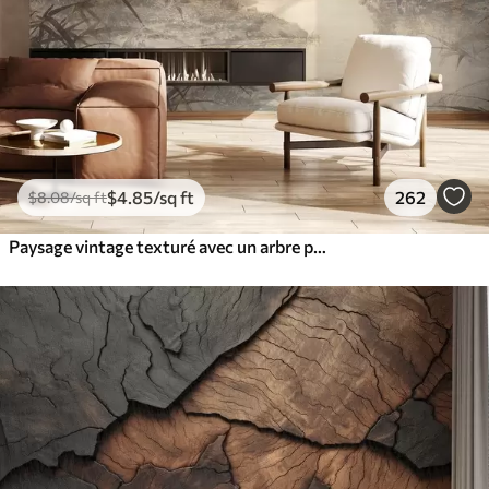
$
4
.85
/sq ft
262
$
8
.08
/sq ft
Paysage vintage texturé avec un arbre près d'une rivière et un ciel nuageux, art de la nature en tons sépia