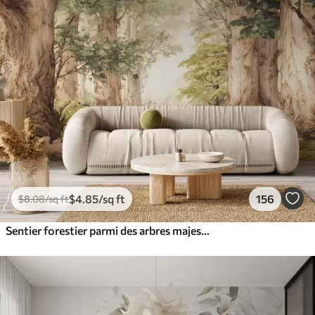
$
4
.85
/sq ft
156
$
8
.08
/sq ft
Sentier forestier parmi des arbres majestueux, style aquarelle