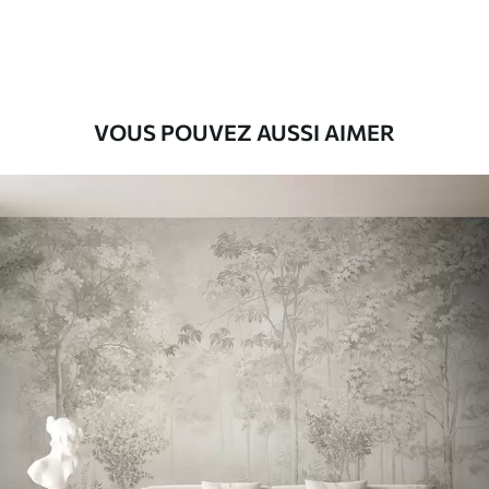
9
.73
$
5
.84
/sq ft
Vinyle Premium
11
.18
$
6
.71
/sq ft
VOUS POUVEZ AUSSI AIMER
Peel and Stick
14
.67
$
8
.80
/sq ft