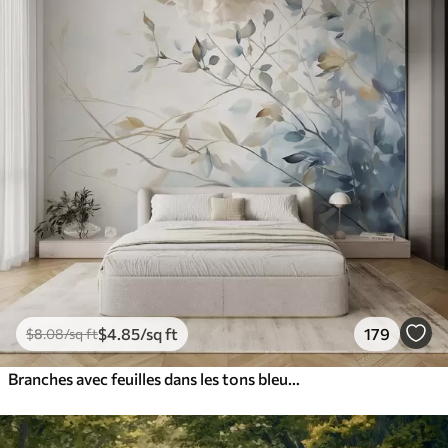
$
4
.85
/sq ft
179
$
8
.08
/sq ft
Branches avec feuilles dans les tons bleus et bruns, fond clair, doux et délicat, style aquarelle