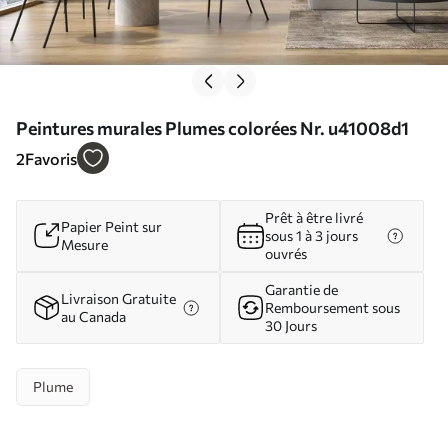
Peintures murales Plumes colorées Nr. u41008d1
2
Favoris
Prêt à être livré
Papier Peint sur
sous 1 à 3 jours
Mesure
ouvrés
Garantie de
Livraison Gratuite
Remboursement sous
au Canada
30 Jours
Plume