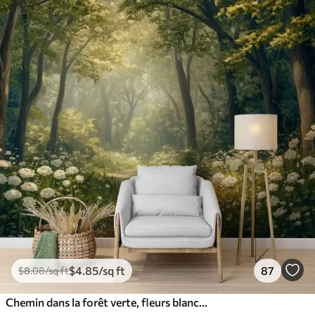
$
4
.85
/sq ft
87
$
8
.08
/sq ft
Chemin dans la forêt verte, fleurs blanches, lumière du soleil, dessin de style acrylique