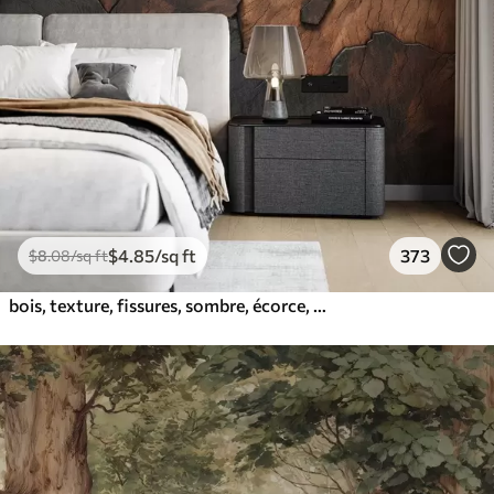
$
4
.85
/sq ft
373
$
8
.08
/sq ft
bois, texture, fissures, sombre, écorce, surface