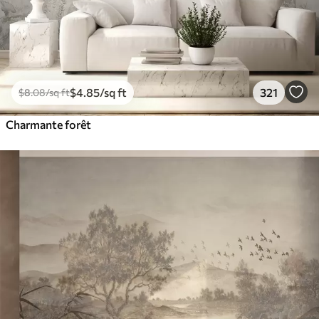
$
4
.85
/sq ft
321
$
8
.08
/sq ft
Charmante forêt