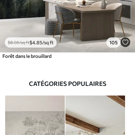
$
4
.85
/sq ft
105
$
8
.08
/sq ft
Forêt dans le brouillard
CATÉGORIES POPULAIRES