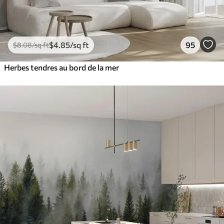
$
4
.85
/sq ft
95
$
8
.08
/sq ft
Herbes tendres au bord de la mer