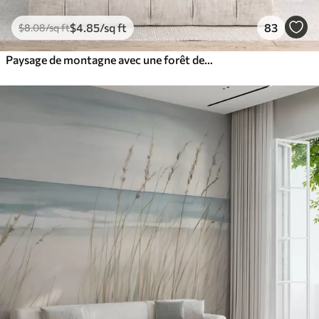
$
4
.85
/sq ft
83
$
8
.08
/sq ft
Paysage de montagne avec une forêt de pins et des montagnes étagées à l'aube avec un léger brouillard aquarelle imitation art