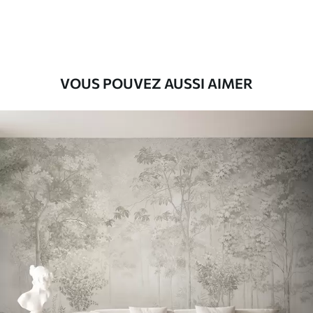
9
.73
$
5
.84
/sq ft
Vinyle Premium
11
.18
$
6
.71
/sq ft
VOUS POUVEZ AUSSI AIMER
Peel and Stick
14
.67
$
8
.80
/sq ft