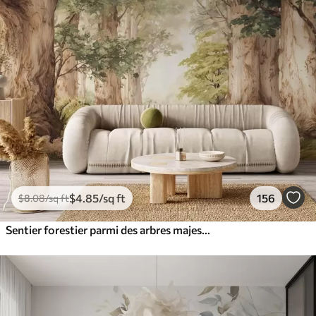
$
4
.85
/sq ft
156
$
8
.08
/sq ft
Sentier forestier parmi des arbres majestueux, style aquarelle