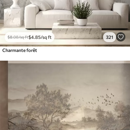
$
4
.85
/sq ft
321
$
8
.08
/sq ft
Charmante forêt