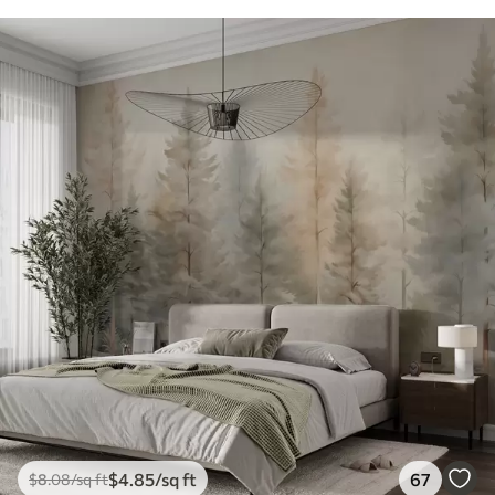
$
4
.85
/sq ft
67
$
8
.08
/sq ft