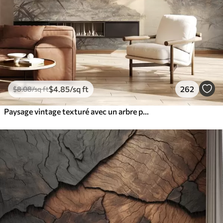
$
4
.85
/sq ft
262
$
8
.08
/sq ft
Paysage vintage texturé avec un arbre près d'une rivière et un ciel nuageux, art de la nature en tons sépia