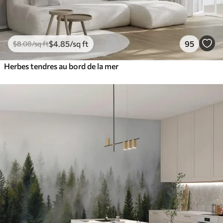
$
4
.85
/sq ft
95
$
8
.08
/sq ft
Herbes tendres au bord de la mer