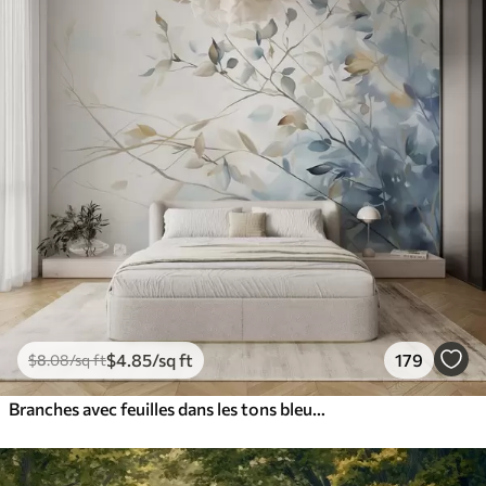
$
4
.85
/sq ft
179
$
8
.08
/sq ft
Branches avec feuilles dans les tons bleus et bruns, fond clair, doux et délicat, style aquarelle