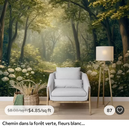
$
4
.85
/sq ft
87
$
8
.08
/sq ft
Chemin dans la forêt verte, fleurs blanches, lumière du soleil, dessin de style acrylique