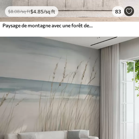
$
4
.85
/sq ft
83
$
8
.08
/sq ft
Paysage de montagne avec une forêt de pins et des montagnes étagées à l'aube avec un léger brouillard aquarelle imitation art