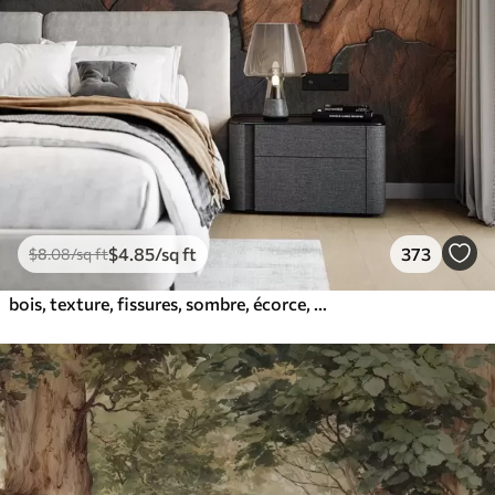
$
4
.85
/sq ft
373
$
8
.08
/sq ft
bois, texture, fissures, sombre, écorce, surface