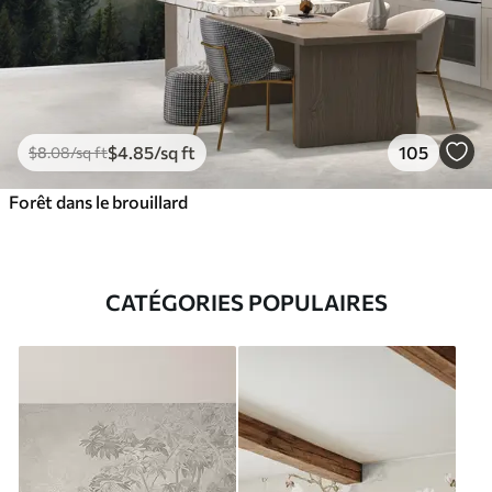
$
4
.85
/sq ft
105
$
8
.08
/sq ft
Forêt dans le brouillard
CATÉGORIES POPULAIRES