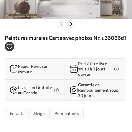
Peintures murales Carte avec photos Nr. u36066d1
Prêt à être livré
Papier Peint sur
sous 1 à 3 jours
Mesure
ouvrés
Garantie de
Livraison Gratuite
Remboursement sous
au Canada
30 Jours
Enfants
Beige
Pour enfants