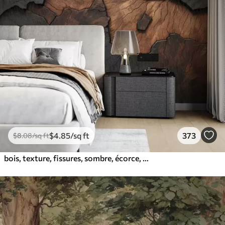
$
4
.85
/sq ft
373
$
8
.08
/sq ft
bois, texture, fissures, sombre, écorce, surface