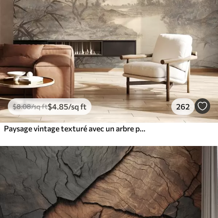
$
4
.85
/sq ft
262
$
8
.08
/sq ft
Paysage vintage texturé avec un arbre près d'une rivière et un ciel nuageux, art de la nature en tons sépia