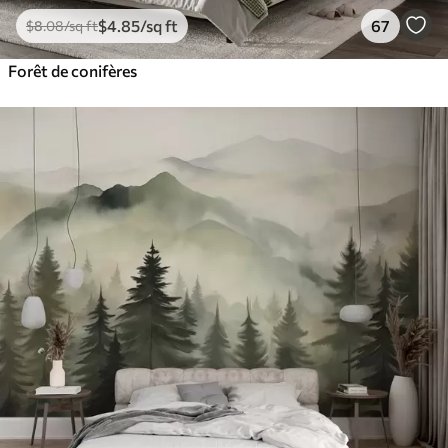
$
4
.85
/sq ft
67
$
8
.08
/sq ft
Forêt de conifères