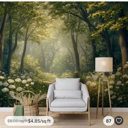
$
4
.85
/sq ft
87
$
8
.08
/sq ft