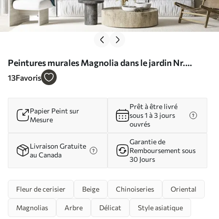
Peintures murales Magnolia dans le jardin Nr.
u25842d2
13
Favoris
Prêt à être livré
Papier Peint sur
sous 1 à 3 jours
Mesure
ouvrés
Garantie de
Livraison Gratuite
Remboursement sous
au Canada
30 Jours
Fleur de cerisier
Beige
Chinoiseries
Oriental
Magnolias
Arbre
Délicat
Style asiatique