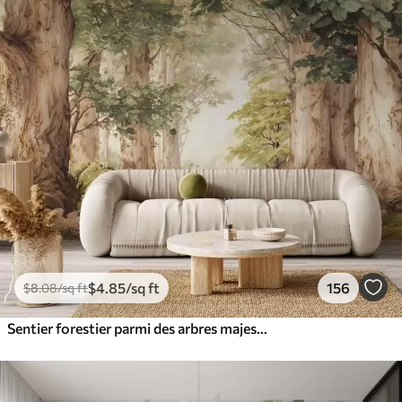
$
4
.85
/sq ft
156
$
8
.08
/sq ft
Sentier forestier parmi des arbres majestueux, style aquarelle