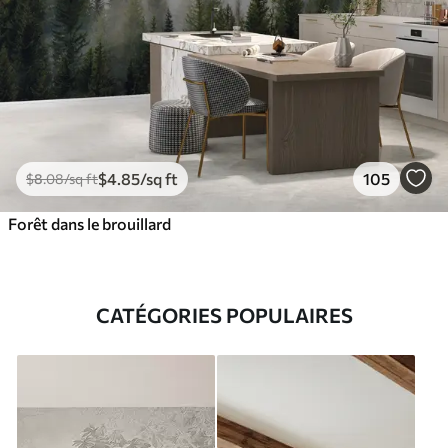
$
4
.85
/sq ft
105
$
8
.08
/sq ft
Forêt dans le brouillard
CATÉGORIES POPULAIRES