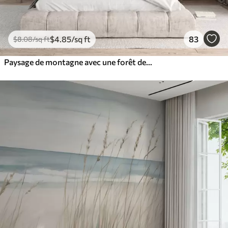
$
4
.85
/sq ft
83
$
8
.08
/sq ft
Paysage de montagne avec une forêt de pins et des montagnes étagées à l'aube avec un léger brouillard aquarelle imitation art