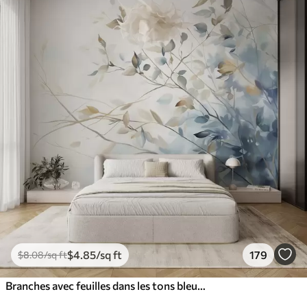
$
4
.85
/sq ft
179
$
8
.08
/sq ft
Branches avec feuilles dans les tons bleus et bruns, fond clair, doux et délicat, style aquarelle