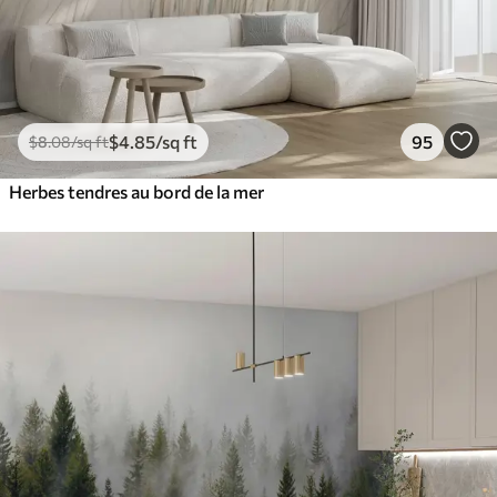
$
4
.85
/sq ft
95
$
8
.08
/sq ft
Herbes tendres au bord de la mer