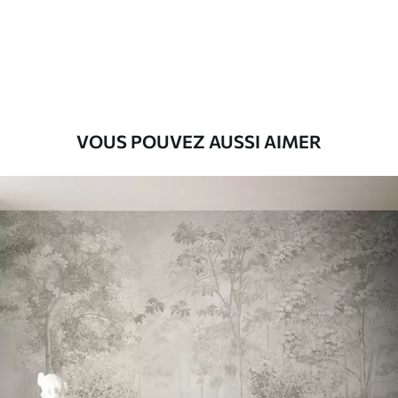
Premium
9
.73
$
5
.84
/sq ft
Vinyle Premium
11
.18
$
6
.71
/sq ft
VOUS POUVEZ AUSSI AIMER
Peel and Stick
14
.67
$
8
.80
/sq ft