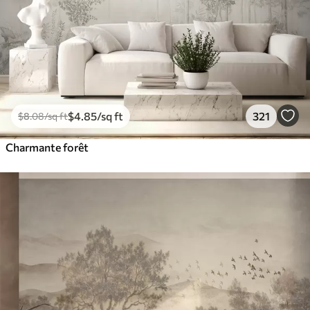
$
4
.85
/sq ft
321
$
8
.08
/sq ft
Charmante forêt