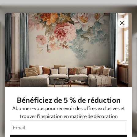
Bénéficiez de 5 % de réduction
Abonnez-vous pour recevoir des offres exclusives et
trouver l'inspiration en matière de décoration
$
4
.85
/sq ft
2
$
8
.08
/sq ft