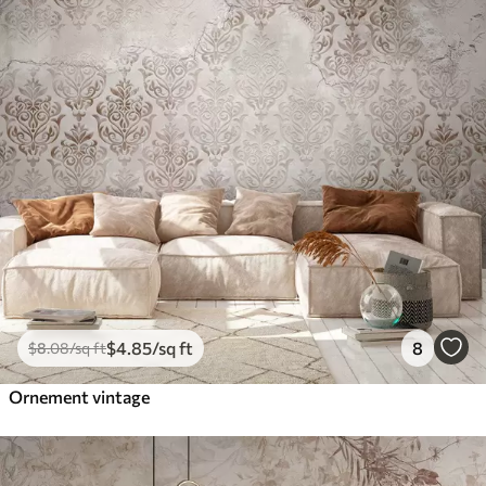
$
4
.85
/sq ft
8
$
8
.08
/sq ft
Ornement vintage