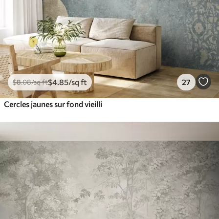
$
4
.85
/sq ft
27
$
8
.08
/sq ft
Cercles jaunes sur fond vieilli