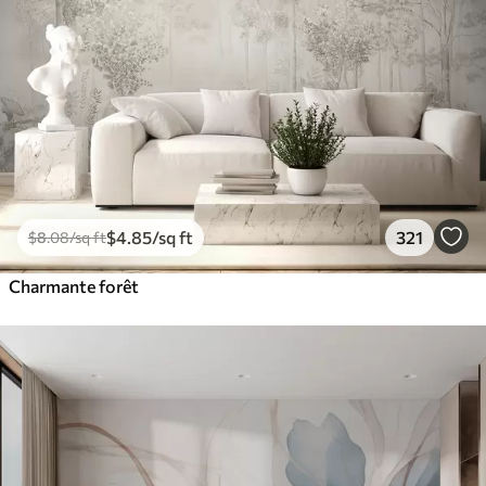
$
4
.85
/sq ft
321
$
8
.08
/sq ft
Charmante forêt