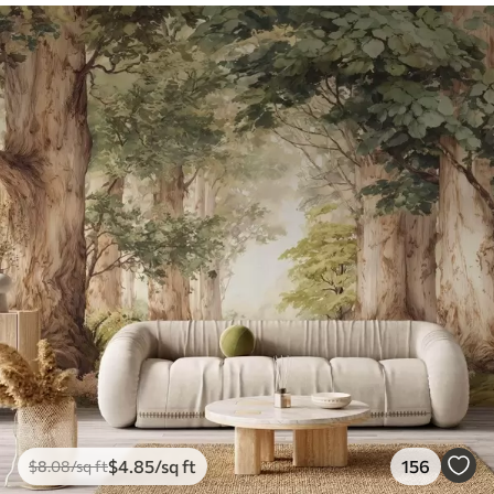
$
4
.85
/sq ft
156
$
8
.08
/sq ft