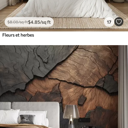
$
4
.85
/sq ft
17
$
8
.08
/sq ft
Fleurs et herbes