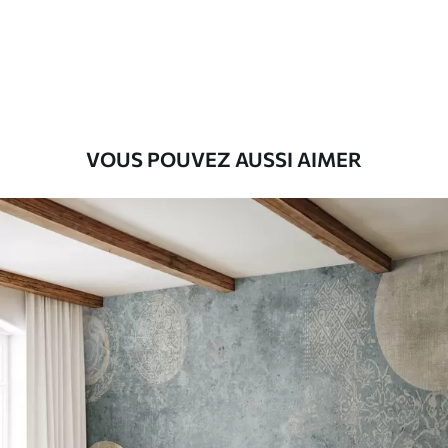
Premium
9
.73
$
5
.84
/sq ft
Vinyle Premium
11
.18
$
6
.71
/sq ft
VOUS POUVEZ AUSSI AIMER
Peel and Stick
14
.67
$
8
.80
/sq ft