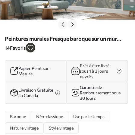
Peintures murales Fresque baroque sur un mur
grunge Nr. u93581
14
Favoris
Prêt à être livré
Papier Peint sur
sous 1 à 3 jours
Mesure
ouvrés
Garantie de
Livraison Gratuite
Remboursement sous
au Canada
30 Jours
Baroque
Néo-classique
Use par le temps
Nature vintage
Style vintage