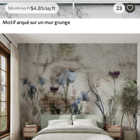
$
4
.85
/sq ft
23
$
8
.08
/sq ft
Motif arqué sur un mur grunge