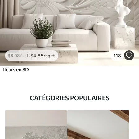
$
4
.85
/sq ft
118
$
8
.08
/sq ft
fleurs en 3D
CATÉGORIES POPULAIRES