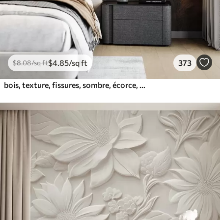
$
4
.85
/sq ft
373
$
8
.08
/sq ft
bois, texture, fissures, sombre, écorce, surface