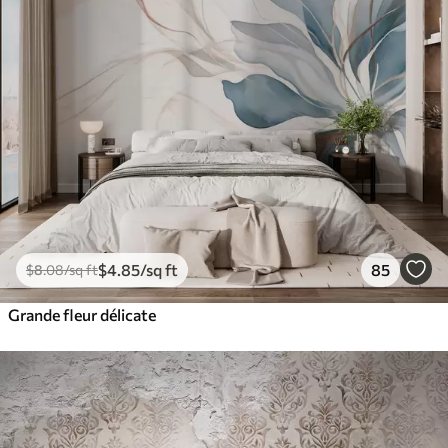
$
4
.85
/sq ft
85
$
8
.08
/sq ft
Grande fleur délicate