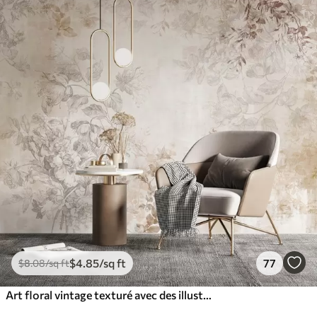
$
4
.85
/sq ft
77
$
8
.08
/sq ft
Art floral vintage texturé avec des illustrations délicates de fleurs et de feuilles de jardin dessinées, dans des tons pastel beige et sépia doux