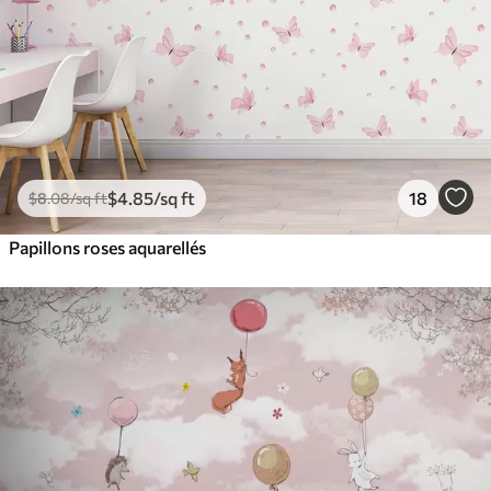
$
4
.85
/sq ft
18
$
8
.08
/sq ft
Papillons roses aquarellés