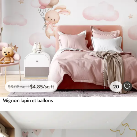
$
4
.85
/sq ft
20
$
8
.08
/sq ft
Mignon lapin et ballons