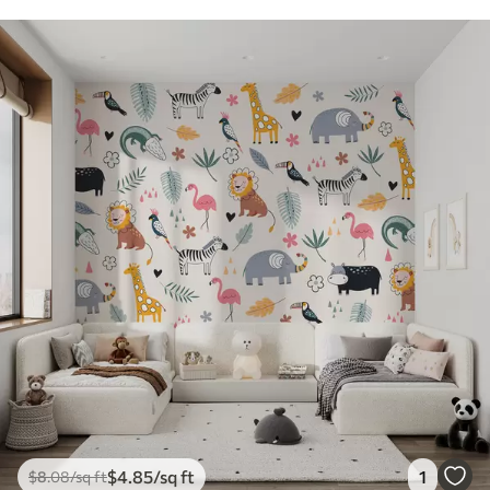
$
4
.85
/sq ft
1
$
8
.08
/sq ft