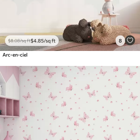
$
4
.85
/sq ft
8
$
8
.08
/sq ft
Arc-en-ciel