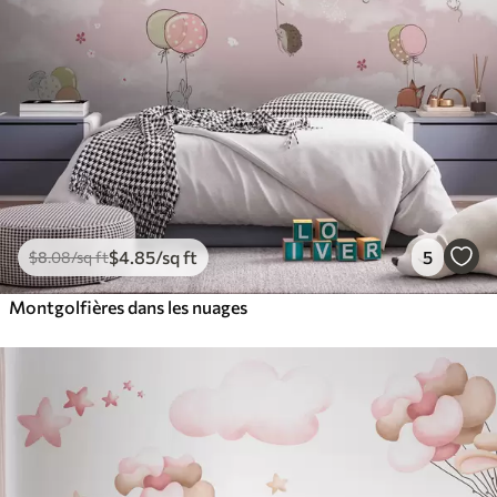
$
4
.85
/sq ft
5
$
8
.08
/sq ft
Montgolfières dans les nuages