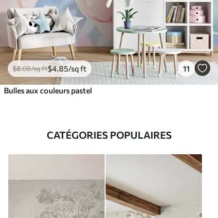
$
4
.85
/sq ft
11
$
8
.08
/sq ft
Bulles aux couleurs pastel
CATÉGORIES POPULAIRES