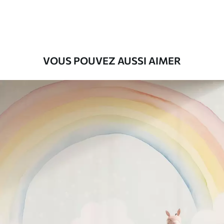
9
.73
$
5
.84
/sq ft
Vinyle Premium
11
.18
$
6
.71
/sq ft
VOUS POUVEZ AUSSI AIMER
Peel and Stick
14
.67
$
8
.80
/sq ft