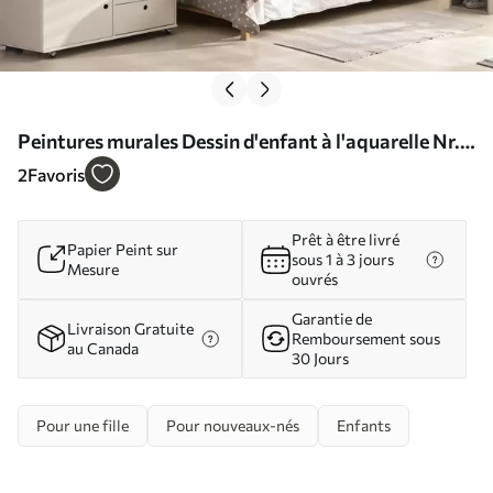
Peintures murales Dessin d'enfant à l'aquarelle Nr.
u96608
2
Favoris
Prêt à être livré
Papier Peint sur
sous 1 à 3 jours
Mesure
ouvrés
Garantie de
Livraison Gratuite
Remboursement sous
au Canada
30 Jours
Pour une fille
Pour nouveaux-nés
Enfants