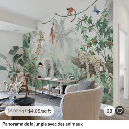
$
4
.85
/sq ft
68
$
8
.08
/sq ft
Panorama de la jungle avec des animaux