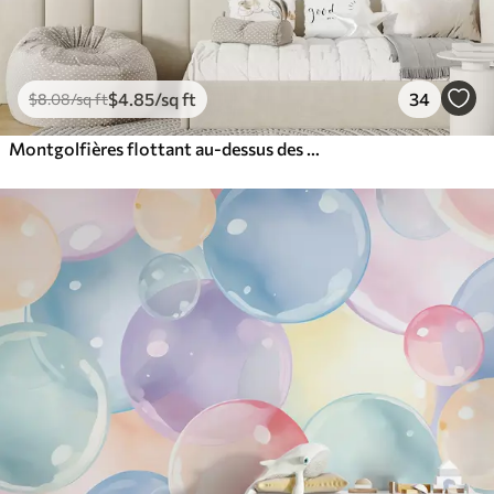
$
4
.85
/sq ft
34
$
8
.08
/sq ft
Montgolfières flottant au-dessus des montagnes dans des tons neutres, doux et pastel