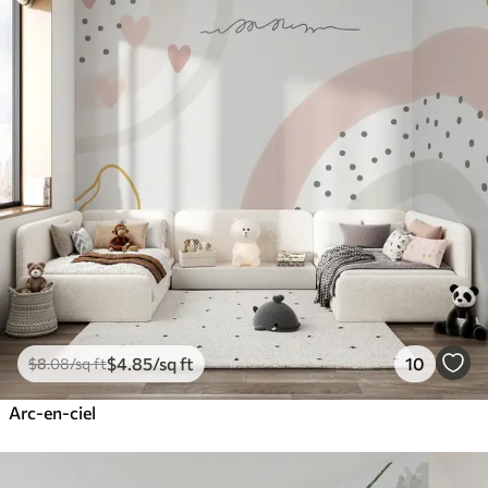
$
4
.85
/sq ft
10
$
8
.08
/sq ft
Arc-en-ciel