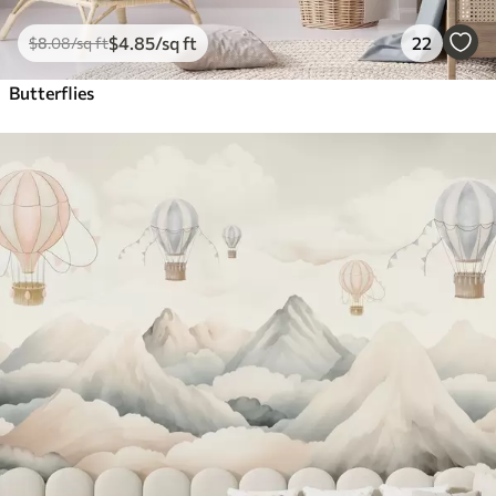
$
4
.85
/sq ft
22
$
8
.08
/sq ft
Butterflies