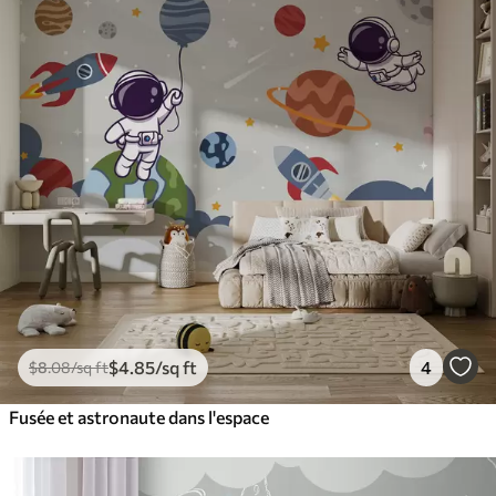
$
4
.85
/sq ft
4
$
8
.08
/sq ft
Fusée et astronaute dans l'espace