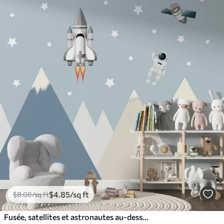
$
4
.85
/sq ft
$
8
.08
/sq ft
Fusée, satellites et astronautes au-dessus des montagnes