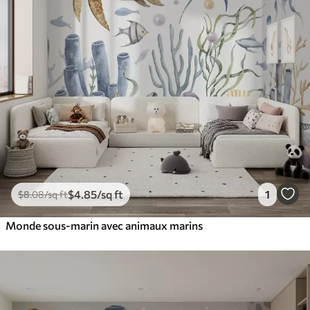
$
4
.85
/sq ft
1
$
8
.08
/sq ft
Monde sous-marin avec animaux marins