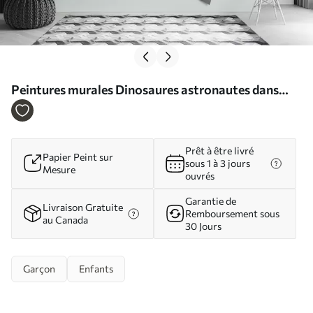
Peintures murales Dinosaures astronautes dans
l'espace Nr. u96334
Prêt à être livré
Papier Peint sur
sous 1 à 3 jours
Mesure
ouvrés
Garantie de
Livraison Gratuite
Remboursement sous
au Canada
30 Jours
Garçon
Enfants