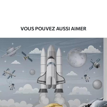
9
.73
$
5
.84
/sq ft
Vinyle Premium
11
.18
$
6
.71
/sq ft
VOUS POUVEZ AUSSI AIMER
Peel and Stick
14
.67
$
8
.80
/sq ft