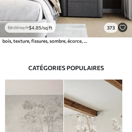
$
4
.85
/sq ft
373
$
8
.08
/sq ft
bois, texture, fissures, sombre, écorce, surface
CATÉGORIES POPULAIRES