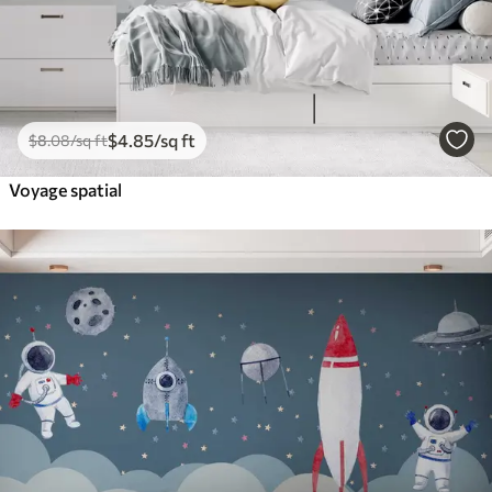
$
4
.85
/sq ft
$
8
.08
/sq ft
Voyage spatial