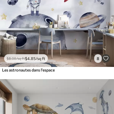
$
4
.85
/sq ft
8
$
8
.08
/sq ft
Les astronautes dans l'espace