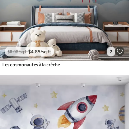
$
4
.85
/sq ft
2
$
8
.08
/sq ft
Les cosmonautes à la crèche