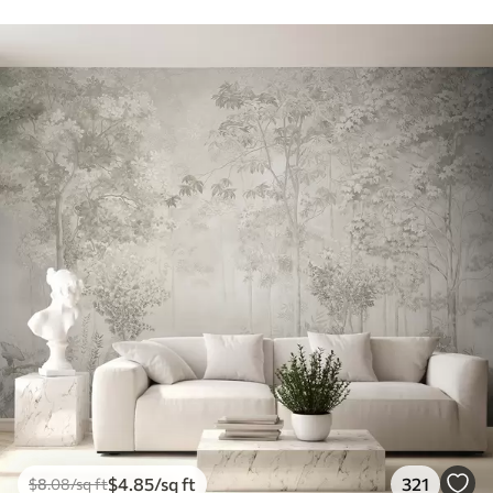
$
4
.85
/sq ft
321
$
8
.08
/sq ft