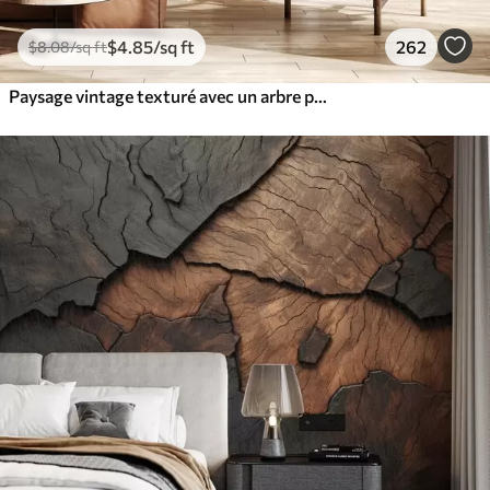
$
4
.85
/sq ft
262
$
8
.08
/sq ft
Paysage vintage texturé avec un arbre près d'une rivière et un ciel nuageux, art de la nature en tons sépia