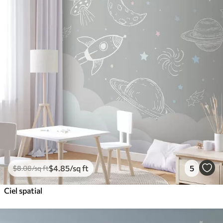
$
4
.85
/sq ft
5
$
8
.08
/sq ft
Ciel spatial