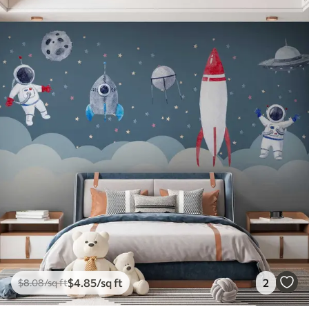
$
4
.85
/sq ft
2
$
8
.08
/sq ft