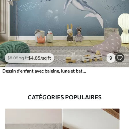
$
4
.85
/sq ft
9
$
8
.08
/sq ft
Dessin d'enfant avec baleine, lune et bateau avec des enfants
CATÉGORIES POPULAIRES