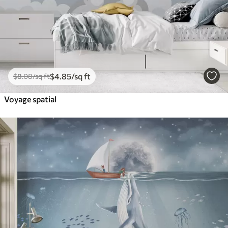
$
4
.85
/sq ft
$
8
.08
/sq ft
Voyage spatial