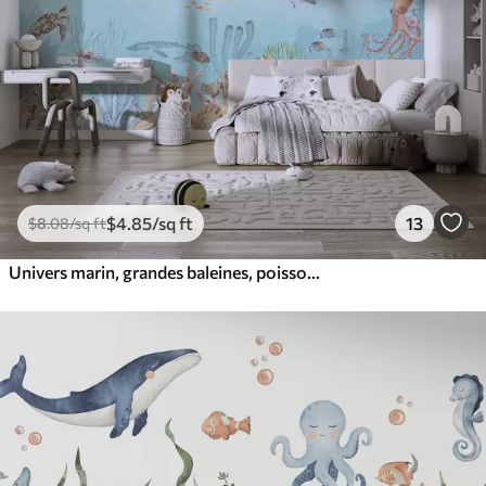
$
4
.85
/sq ft
13
$
8
.08
/sq ft
Univers marin, grandes baleines, poissons et tortues