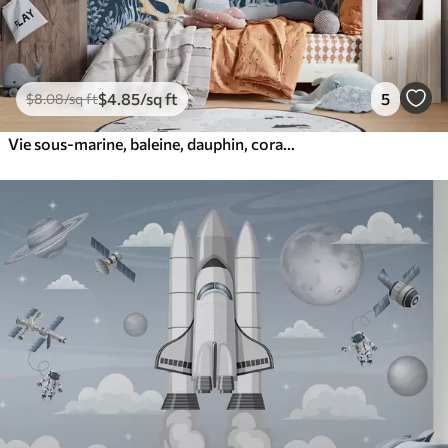
$
4
.85
/sq ft
5
$
8
.08
/sq ft
Vie sous-marine, baleine, dauphin, coraux, animaux marins, thème océanique, couleurs pastel