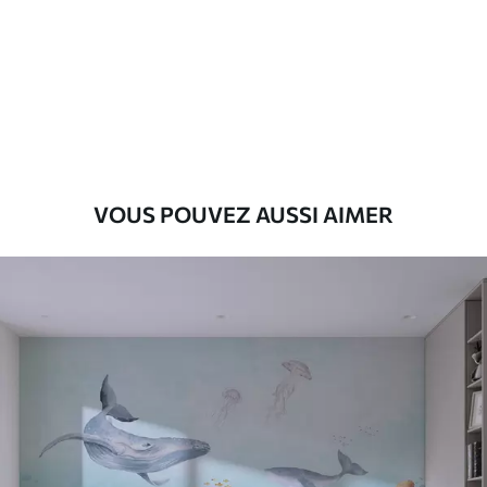
Premium
9
.73
$
5
.84
/sq ft
Vinyle Premium
11
.18
$
6
.71
/sq ft
VOUS POUVEZ AUSSI AIMER
Peel and Stick
14
.67
$
8
.80
/sq ft