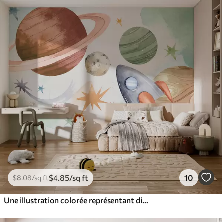
$
4
.85
/sq ft
10
$
8
.08
/sq ft
Une illustration colorée représentant diverses planètes et aquarelle spatiale