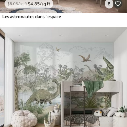
$
4
.85
/sq ft
8
$
8
.08
/sq ft
Les astronautes dans l'espace