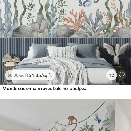
$
4
.85
/sq ft
12
$
8
.08
/sq ft
Monde sous-marin avec baleine, poulpe, tortue