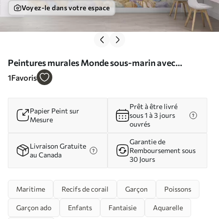
Voyez-le dans votre espace
Peintures murales Monde sous-marin avec
animaux marins Nr. u95400
1
Favoris
Prêt à être livré
Papier Peint sur
sous 1 à 3 jours
Mesure
ouvrés
Garantie de
Livraison Gratuite
Remboursement sous
au Canada
30 Jours
Maritime
Recifs de corail
Garçon
Poissons
Garçon ado
Enfants
Fantaisie
Aquarelle