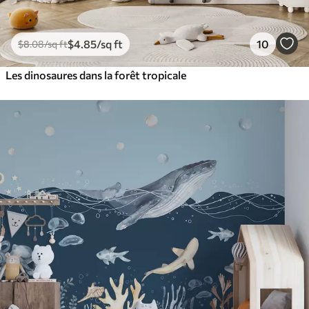
$
4
.85
/sq ft
10
$
8
.08
/sq ft
Les dinosaures dans la forêt tropicale