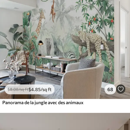
$
4
.85
/sq ft
68
$
8
.08
/sq ft
Panorama de la jungle avec des animaux