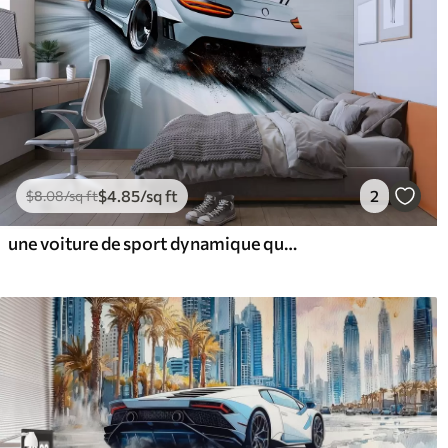
$
4
.85
/sq ft
2
$
8
.08
/sq ft
une voiture de sport dynamique qui s'élance dans l'espace