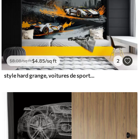
$
4
.85
/sq ft
2
$
8
.08
/sq ft
style hard grange, voitures de sport expressives et dynamiques