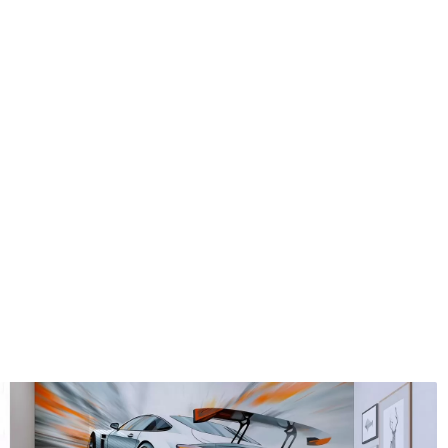
Méthode d'application
Application transparente
Matériaux disponibles
Standard
Pr
8
.08
9
.7
$
4
.85
/sq ft
Vinyle Premium
Pee
11
.18
14
.
$
6
.71
/sq ft