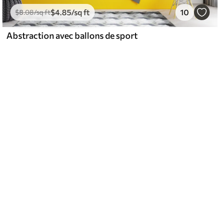
$
4
.85
/sq ft
10
$
8
.08
/sq ft
Abstraction avec ballons de sport