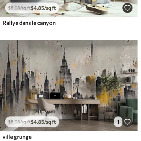
$
4
.85
/sq ft
$
8
.08
/sq ft
Rallye dans le canyon
$
4
.85
/sq ft
1
$
8
.08
/sq ft
ville grunge