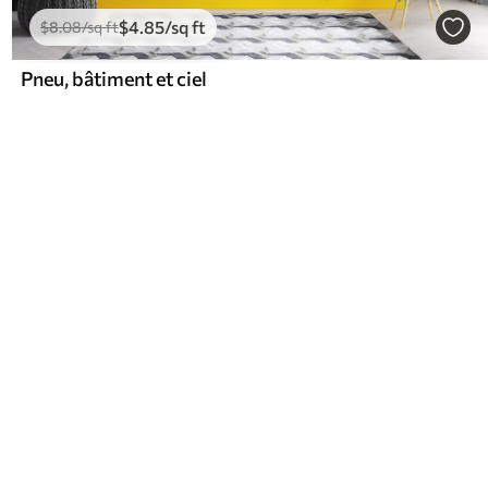
$
4
.85
/sq ft
$
8
.08
/sq ft
Pneu, bâtiment et ciel