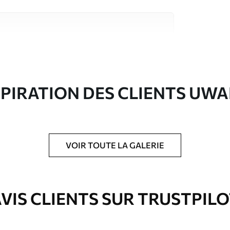
riaux de haute qualité, chacun adapté à des
rents. De plus amples informations sont
rs du processus de personnalisation.
SPIRATION DES CLIENTS UWA
VOIR TOUTE LA GALERIE
ré en rouleaux jusqu’à 50 cm de large.
e pour papier peint disponibles.
VIS CLIENTS SUR TRUSTPIL
nge. Les papiers peints avec Vernis
’eau.