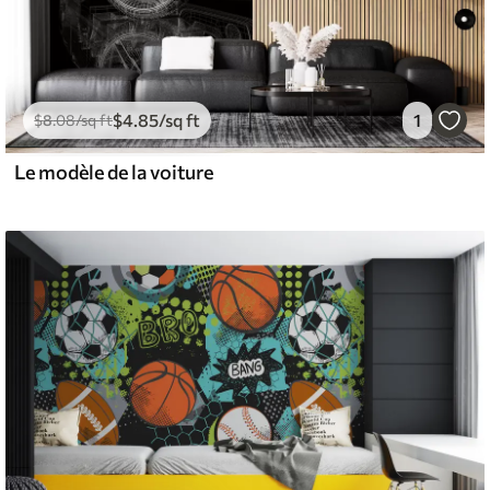
$
4
.85
/sq ft
1
$
8
.08
/sq ft
Le modèle de la voiture