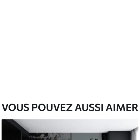
emium
3
$
5
.84
/sq ft
l and Stick
67
$
8
.80
/sq ft
VOUS POUVEZ AUSSI AIMER