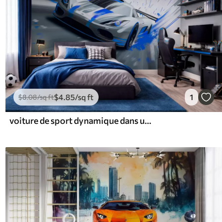
$
4
.85
/sq ft
1
$
8
.08
/sq ft
voiture de sport dynamique dans un style de dessin numérique avec des accents bleus