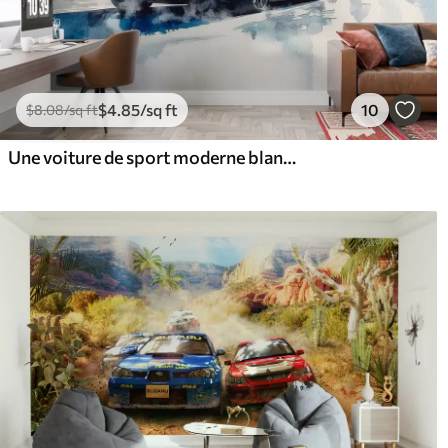
$
4
.85
/sq ft
10
$
8
.08
/sq ft
Une voiture de sport moderne blanche roulant sur fond de palmiers et de gratte-ciel en technique d'aquarelle libre