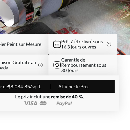
Prêt à être livré sous
ier Peint sur Mesure
1 à 3 jours ouvrés
Garantie de
raison Gratuite au
Remboursement sous
nada
30 Jours
ir de
$
8
.08
4
.85
/sq ft
Afficher le Prix
Le prix inclut une
remise de 40 %
.