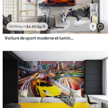
$
4
.85
/sq ft
7
$
8
.08
/sq ft
Voiture de sport moderne et lumineuse sur fond de palmiers et de gratte-ciel en technique d'aquarelle à la prima