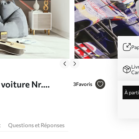
Pap
Liv
Ca
voiture Nr.
3
Favoris
à part
t
Questions et Réponses