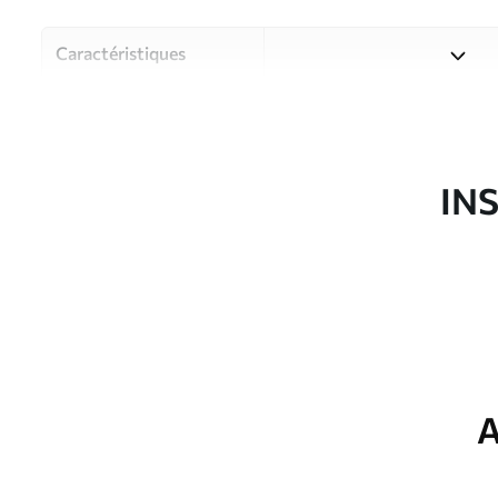
Caractéristiques
Matériau
Choisissez parmi trois maté
pièces et des budgets diffé
disponibles ci-dessous ou lo
IN
Auteur
Studio de design Uwalls
Article du produit
u64439
Production
Imprimé sur commande et liv
Options
Vernis protecteur et/ou coll
supplémentaires
A
Entretien
Nettoyage doux avec une épo
protecteur être nettoyés à l