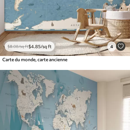
$
4
.85
/sq ft
4
$
8
.08
/sq ft
Carte du monde, carte ancienne