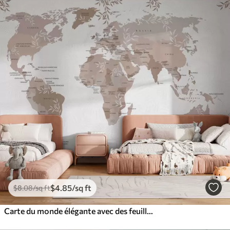
$
4
.85
/sq ft
$
8
.08
/sq ft
Carte du monde élégante avec des feuilles et des plantes