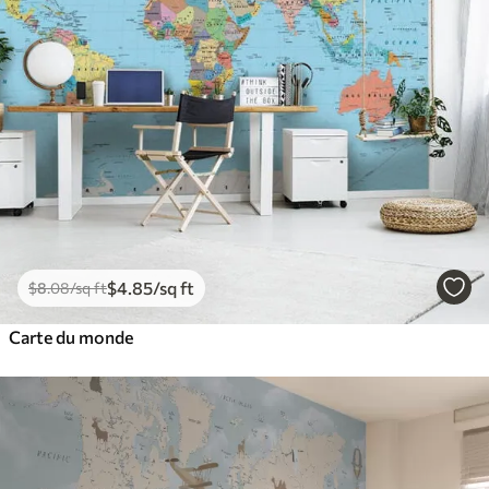
$
4
.85
/sq ft
$
8
.08
/sq ft
Carte du monde