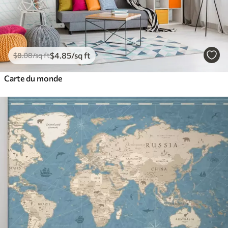
$
4
.85
/sq ft
$
8
.08
/sq ft
Carte du monde