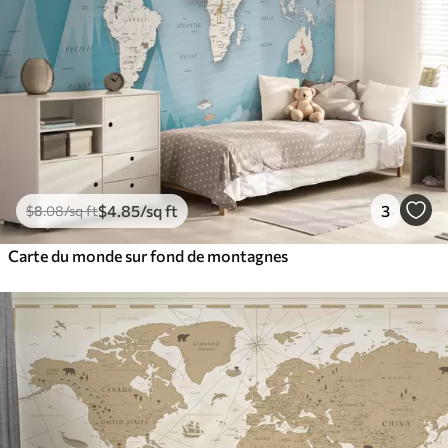
$
4
.85
/sq ft
3
$
8
.08
/sq ft
Carte du monde sur fond de montagnes