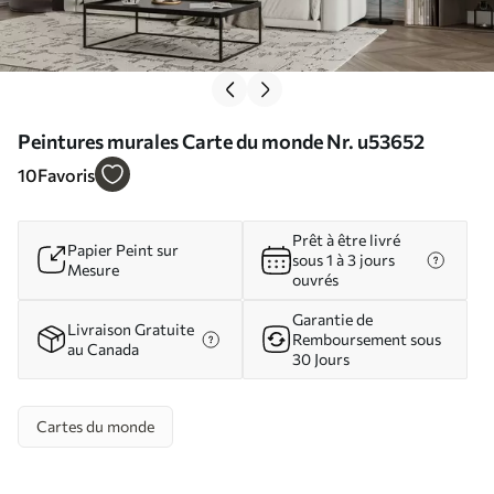
Peintures murales Carte du monde Nr. u53652
10
Favoris
Prêt à être livré
Papier Peint sur
sous 1 à 3 jours
Mesure
ouvrés
Garantie de
Livraison Gratuite
Remboursement sous
au Canada
30 Jours
Cartes du monde