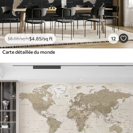
$
4
.85
/sq ft
12
$
8
.08
/sq ft
Carte détaillée du monde