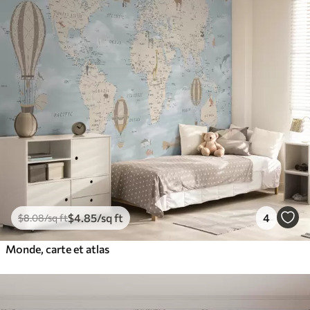
$
4
.85
/sq ft
4
$
8
.08
/sq ft
Monde, carte et atlas