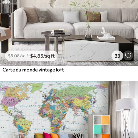
$
4
.85
/sq ft
33
$
8
.08
/sq ft
Carte du monde vintage loft