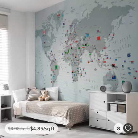
$
4
.85
/sq ft
8
$
8
.08
/sq ft