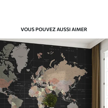
9
.73
$
5
.84
/sq ft
Vinyle Premium
11
.18
$
6
.71
/sq ft
VOUS POUVEZ AUSSI AIMER
Peel and Stick
14
.67
$
8
.80
/sq ft