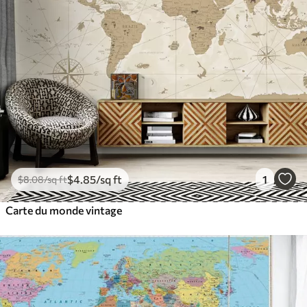
$
4
.85
/sq ft
1
$
8
.08
/sq ft
Carte du monde vintage