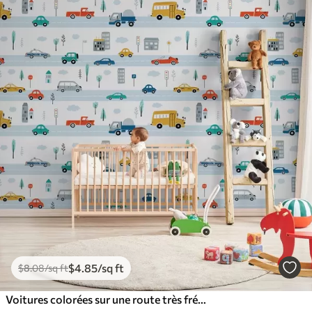
$
4
.85
/sq ft
$
8
.08
/sq ft
Voitures colorées sur une route très fréquentée