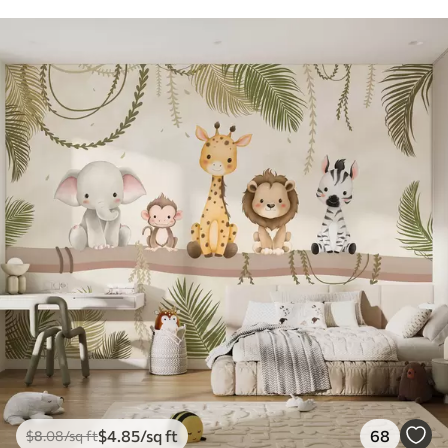
$
4
.85
/sq ft
68
$
8
.08
/sq ft