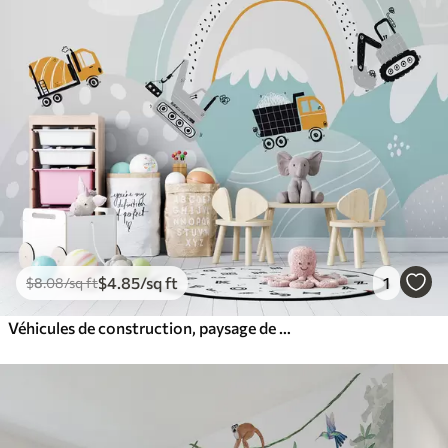
$
4
.85
/sq ft
1
$
8
.08
/sq ft
Véhicules de construction, paysage de montagne, ballons et nuages dans un style scandinave