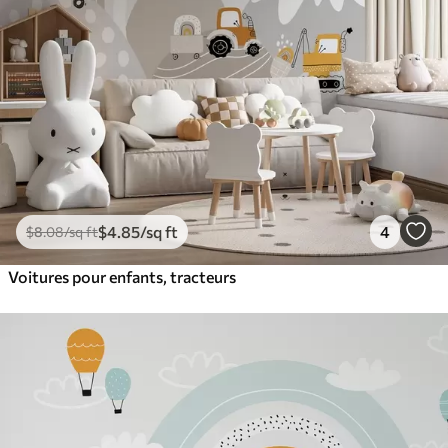
$
4
.85
/sq ft
4
$
8
.08
/sq ft
Voitures pour enfants, tracteurs