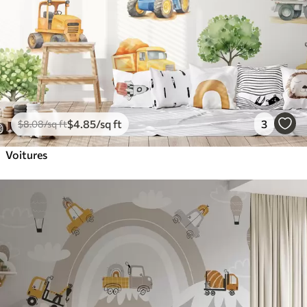
$
4
.85
/sq ft
3
$
8
.08
/sq ft
Voitures