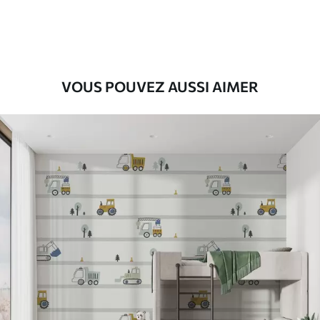
9
.73
$
5
.84
/sq ft
Vinyle Premium
11
.18
$
6
.71
/sq ft
VOUS POUVEZ AUSSI AIMER
Peel and Stick
14
.67
$
8
.80
/sq ft