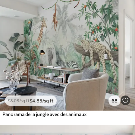
$
4
.85
/sq ft
68
$
8
.08
/sq ft
Panorama de la jungle avec des animaux