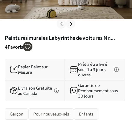
Peintures murales Labyrinthe de voitures Nr.
u19938
4
Favoris
Prêt à être livré
Papier Peint sur
sous 1 à 3 jours
Mesure
ouvrés
Garantie de
Livraison Gratuite
Remboursement sous
au Canada
30 Jours
Garçon
Pour nouveaux-nés
Enfants