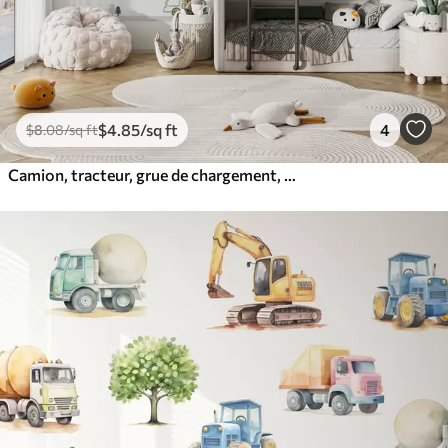
$
4
.85
/sq ft
4
$
8
.08
/sq ft
Camion, tracteur, grue de chargement, bulldozer, excavateur