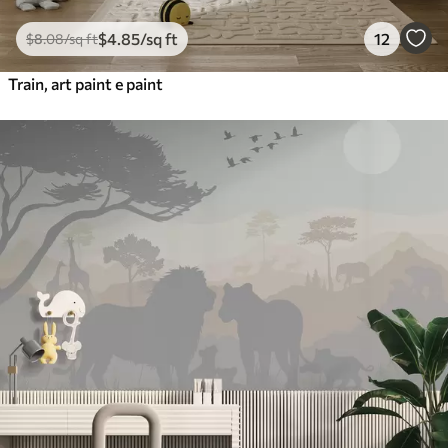
$
4
.85
/sq ft
12
$
8
.08
/sq ft
Train, art paint e paint