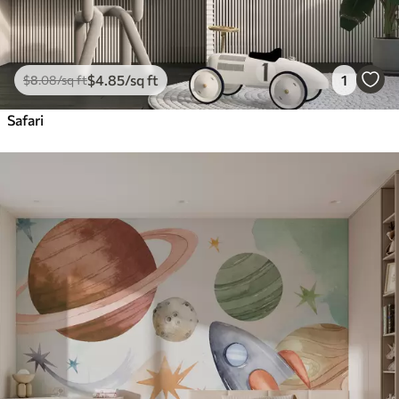
$
4
.85
/sq ft
1
$
8
.08
/sq ft
Safari