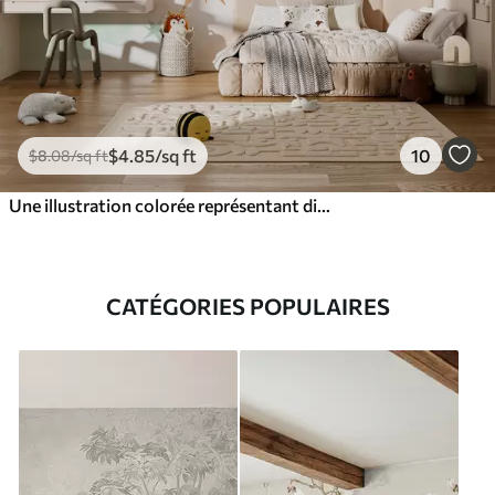
$
4
.85
/sq ft
10
$
8
.08
/sq ft
Une illustration colorée représentant diverses planètes et aquarelle spatiale
CATÉGORIES POPULAIRES