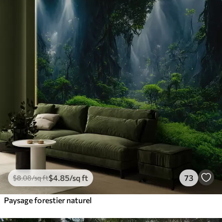
$
4
.85
/sq ft
73
$
8
.08
/sq ft
Paysage forestier naturel