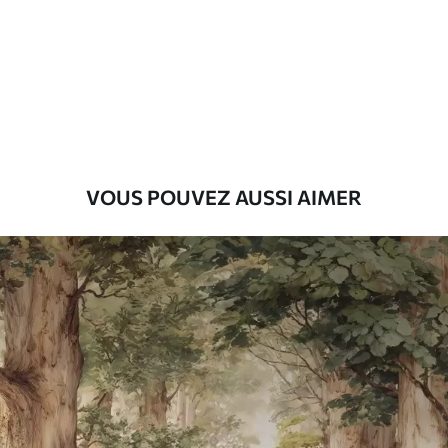
Premium
9
.73
$
5
.84
/sq ft
Vinyle Premium
11
.18
$
6
.71
/sq ft
VOUS POUVEZ AUSSI AIMER
Peel and Stick
14
.67
$
8
.80
/sq ft