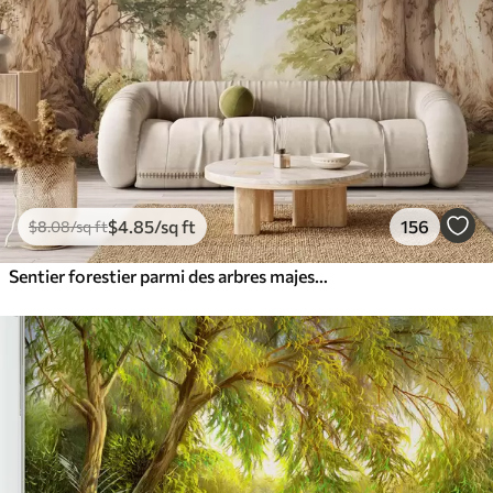
$
4
.85
/sq ft
156
$
8
.08
/sq ft
Sentier forestier parmi des arbres majestueux, style aquarelle