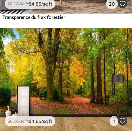
$
4
.85
/sq ft
20
$
8
.08
/sq ft
Transparence du flux forestier
$
4
.85
/sq ft
1
$
8
.08
/sq ft