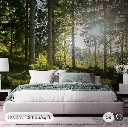
$
4
.85
/sq ft
59
$
8
.08
/sq ft