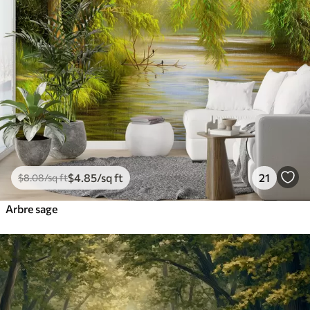
$
4
.85
/sq ft
21
$
8
.08
/sq ft
Arbre sage