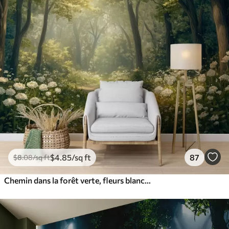
$
4
.85
/sq ft
87
$
8
.08
/sq ft
Chemin dans la forêt verte, fleurs blanches, lumière du soleil, dessin de style acrylique