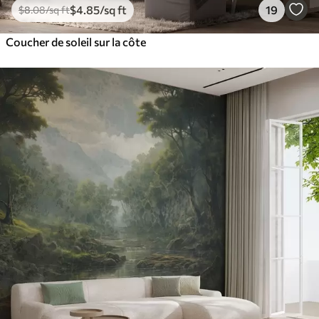
$
4
.85
/sq ft
19
$
8
.08
/sq ft
Coucher de soleil sur la côte