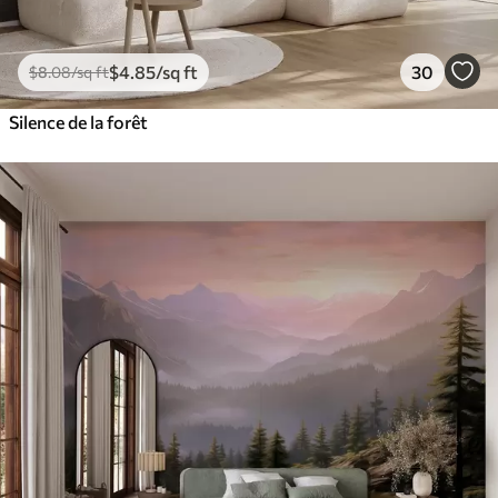
$
4
.85
/sq ft
30
$
8
.08
/sq ft
Silence de la forêt