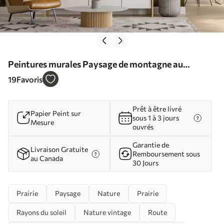
Peintures murales Paysage de montagne au
coucher du soleil Nr. u96209
19
Favoris
Prêt à être livré
Papier Peint sur
sous 1 à 3 jours
Mesure
ouvrés
Garantie de
Livraison Gratuite
Remboursement sous
au Canada
30 Jours
Prairie
Paysage
Nature
Prairie
Rayons du soleil
Nature vintage
Route