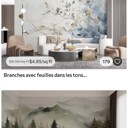
$
4
.85
/sq ft
179
$
8
.08
/sq ft
Branches avec feuilles dans les tons bleus et bruns, fond clair, doux et délicat, style aquarelle