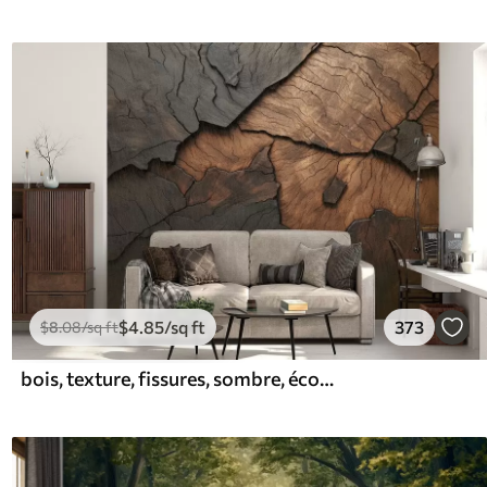
$
4
.85
/sq ft
373
$
8
.08
/sq ft
bois, texture, fissures, sombre, écorce, surface