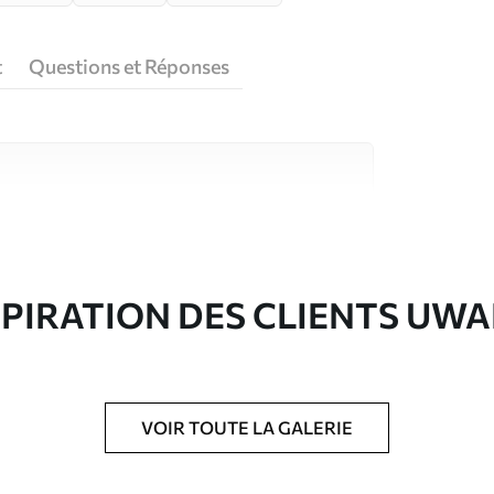
t
Questions et Réponses
riaux de haute qualité, chacun adapté à des
rents. De plus amples informations sont
rs du processus de personnalisation.
SPIRATION DES CLIENTS UWA
VOIR TOUTE LA GALERIE
ré en rouleaux jusqu’à 50 cm de large.
e pour papier peint disponibles.