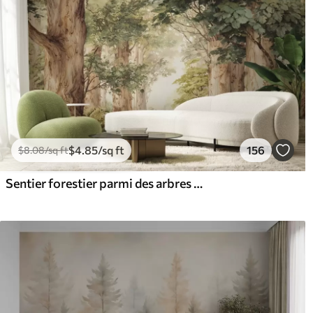
$
4
.85
/sq ft
156
$
8
.08
/sq ft
Sentier forestier parmi des arbres majestueux, style aquarelle