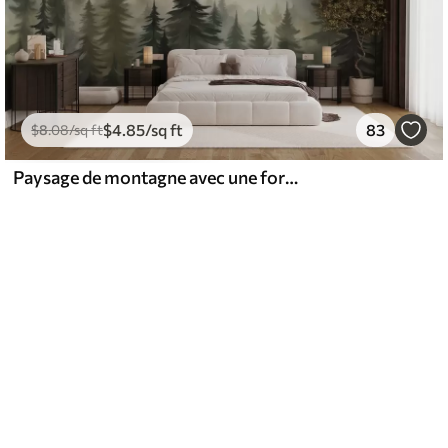
$
4
.85
/sq ft
83
$
8
.08
/sq ft
Paysage de montagne avec une forêt de pins et des montagnes étagées à l'aube avec un léger brouillard aquarelle imitation art