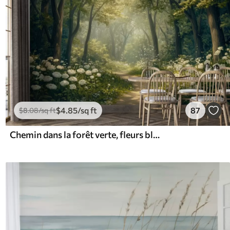
$
4
.85
/sq ft
87
$
8
.08
/sq ft
Chemin dans la forêt verte, fleurs blanches, lumière du soleil, dessin de style acrylique