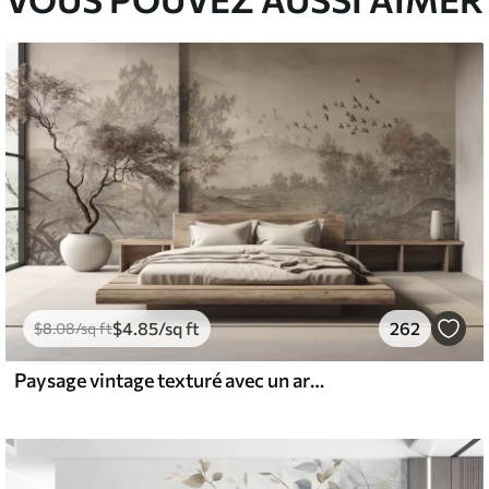
$
4
.85
/sq ft
262
$
8
.08
/sq ft
Paysage vintage texturé avec un arbre près d'une rivière et un ciel nuageux, art de la nature en tons sépia