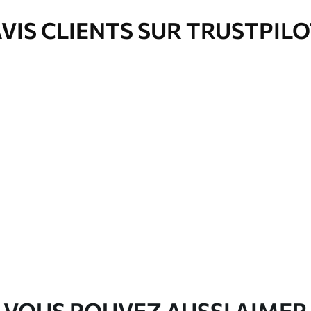
VIS CLIENTS SUR TRUSTPIL
nge. Les papiers peints avec Vernis
’eau.
emium
3
$
5
.84
/sq ft
l and Stick
67
$
8
.80
/sq ft
VOUS POUVEZ AUSSI AIMER