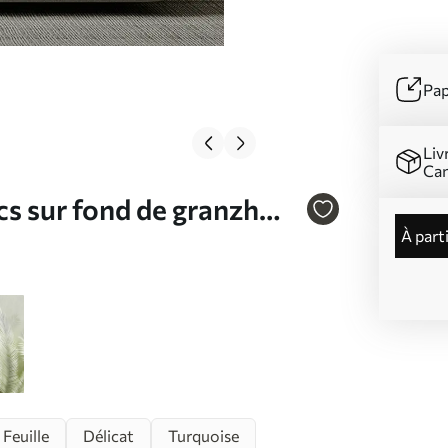
Pap
Liv
Ca
cs sur fond de granzh
à part
601v1
Feuille
Délicat
Turquoise