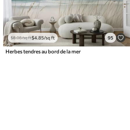
$
4
.85
/sq ft
95
$
8
.08
/sq ft
Herbes tendres au bord de la mer