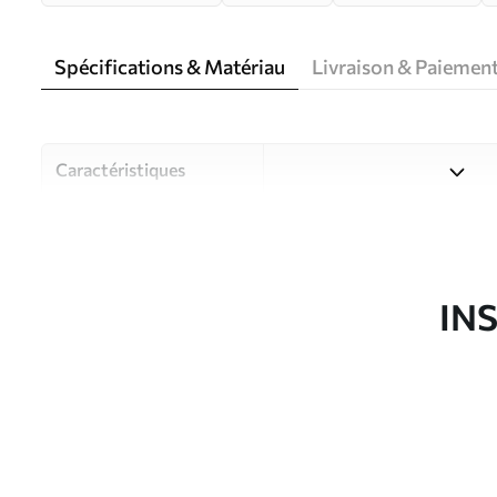
Spécifications & Matériau
Livraison & Paiemen
Caractéristiques
Matériau
Choisissez parmi trois maté
pièces et des budgets diffé
disponibles ci-dessous ou lo
IN
Auteur
Studio de design Uwalls
Article du produit
u74601v1
Production
Imprimé sur commande et liv
Options
Vernis protecteur et/ou coll