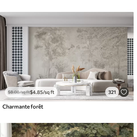
$
4
.85
/sq ft
321
$
8
.08
/sq ft
Charmante forêt