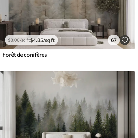
$
4
.85
/sq ft
67
$
8
.08
/sq ft
Forêt de conifères