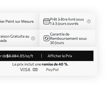
Prêt à être livré sous
ier Peint sur Mesure
1 à 3 jours ouvrés
Garantie de
raison Gratuite au
Remboursement sous
nada
30 Jours
ir de
$
8
.08
4
.85
/sq ft
Afficher le Prix
Le prix inclut une
remise de 40 %
.