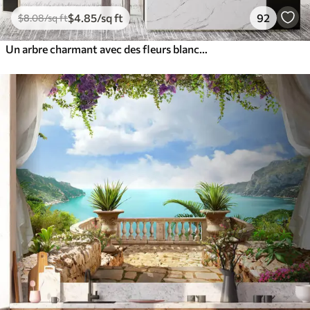
$
4
.85
/sq ft
92
$
8
.08
/sq ft
Un arbre charmant avec des fleurs blanches sur fond de nuages dans un style intéressant aux couleurs chaudes et délicates