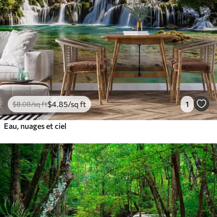
$
4
.85
/sq ft
1
$
8
.08
/sq ft
Eau, nuages et ciel