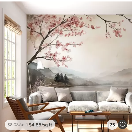
$
4
.85
/sq ft
25
$
8
.08
/sq ft