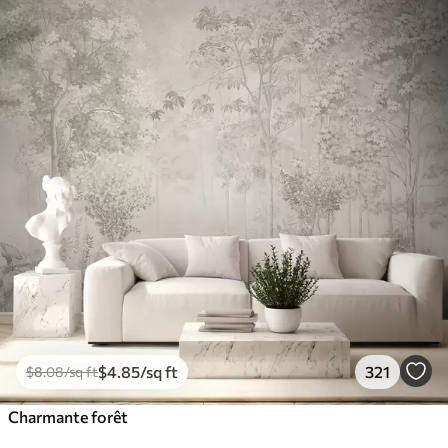
$
4
.85
/sq ft
321
$
8
.08
/sq ft
Charmante forêt