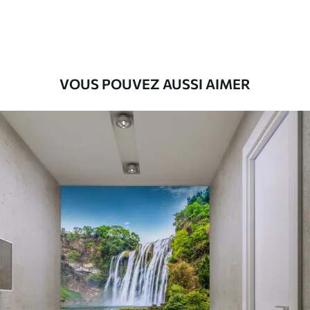
9
.73
$
5
.84
/sq ft
Vinyle Premium
11
.18
$
6
.71
/sq ft
VOUS POUVEZ AUSSI AIMER
Peel and Stick
14
.67
$
8
.80
/sq ft