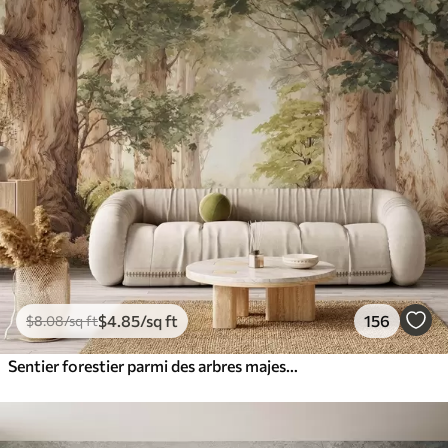
$
4
.85
/sq ft
156
$
8
.08
/sq ft
Sentier forestier parmi des arbres majestueux, style aquarelle