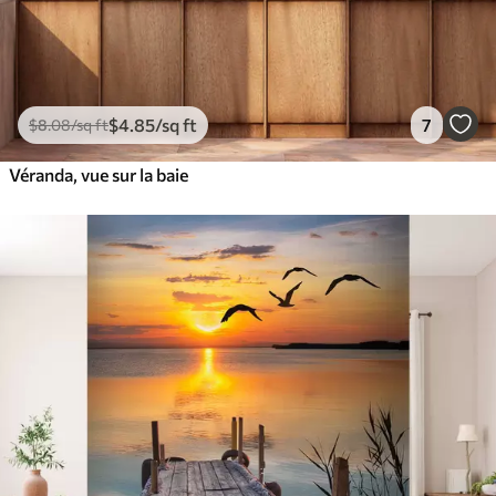
$
4
.85
/sq ft
7
$
8
.08
/sq ft
Véranda, vue sur la baie