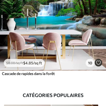
$
4
.85
/sq ft
10
$
8
.08
/sq ft
Cascade de rapides dans la forêt
CATÉGORIES POPULAIRES