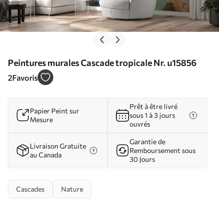
Peintures murales Cascade tropicale Nr. u15856
2
Favoris
Prêt à être livré
Papier Peint sur
sous 1 à 3 jours
Mesure
ouvrés
Garantie de
Livraison Gratuite
Remboursement sous
au Canada
30 Jours
Cascades
Nature