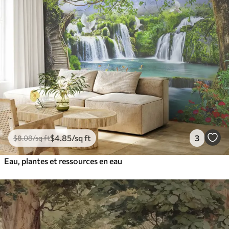
$
4
.85
/sq ft
3
$
8
.08
/sq ft
Eau, plantes et ressources en eau