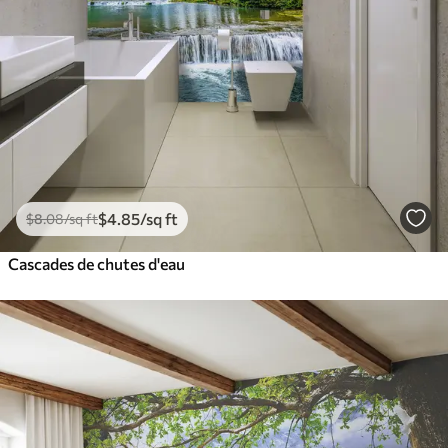
$
4
.85
/sq ft
$
8
.08
/sq ft
Cascades de chutes d'eau