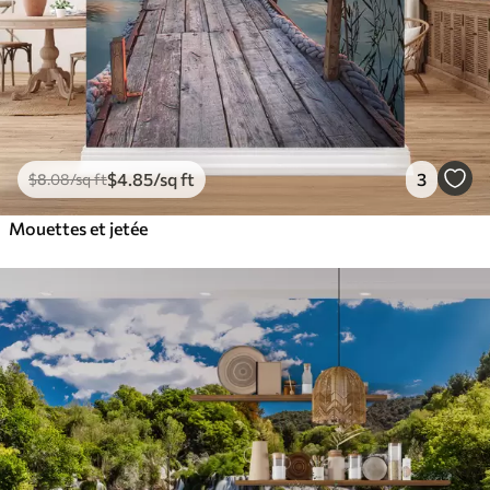
$
4
.85
/sq ft
3
$
8
.08
/sq ft
Mouettes et jetée