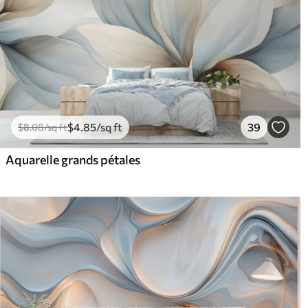
$
4
.85
/sq ft
39
$
8
.08
/sq ft
Aquarelle grands pétales