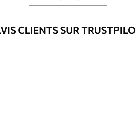
e pour papier peint disponibles.
VIS CLIENTS SUR TRUSTPIL
nge. Les papiers peints avec Vernis
’eau.
emium
3
$
5
.84
/sq ft
l and Stick
67
$
8
.80
/sq ft