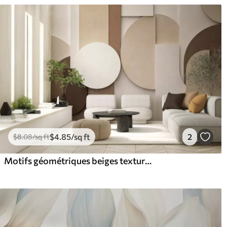
$
4
.85
/sq ft
2
$
8
.08
/sq ft
Motifs géométriques beiges texturés dans une composition 3D en superposition, décoration murale minimaliste et moderne