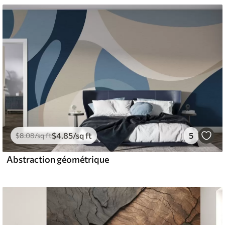
$
4
.85
/sq ft
5
$
8
.08
/sq ft
Abstraction géométrique