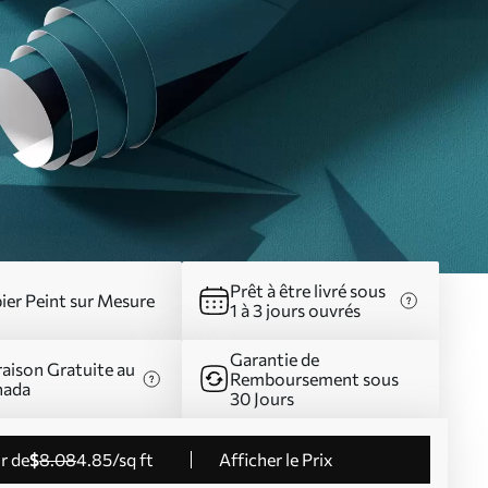
Prêt à être livré sous
ier Peint sur Mesure
1 à 3 jours ouvrés
Garantie de
raison Gratuite au
Remboursement sous
nada
30 Jours
ir de
$
8
.08
4
.85
/sq ft
Afficher le Prix