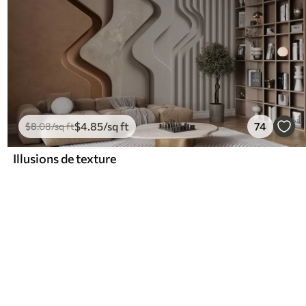
$
4
.85
/sq ft
74
$
8
.08
/sq ft
Illusions de texture