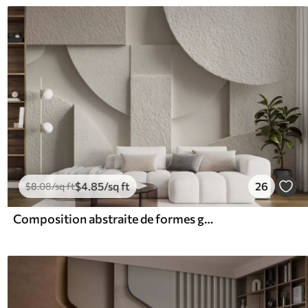
$
4
.85
/sq ft
26
$
8
.08
/sq ft
Composition abstraite de formes géométriques beiges