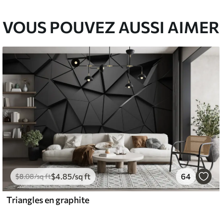
VOUS POUVEZ AUSSI AIMER
$
4
.85
/sq ft
64
$
8
.08
/sq ft
Triangles en graphite