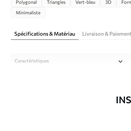
Polygonal
Triangles
Vert-bleu
3D
Form
Minimaliste
Spécifications & Matériau
Livraison & Paiemen
Caractéristiques
Matériau
Choisissez parmi trois maté
pièces et des budgets diffé
disponibles ci-dessous ou lo
IN
Auteur
Studio de design Uwalls
Article du produit
u71598
Production
Imprimé sur commande et liv