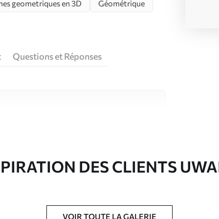
es geometriques en 3D
Géométrique
t
Questions et Réponses
riaux de haute qualité, chacun adapté à des
rents. De plus amples informations sont
rs du processus de personnalisation.
SPIRATION DES CLIENTS UWA
VOIR TOUTE LA GALERIE
ré en rouleaux jusqu’à 50 cm de large.