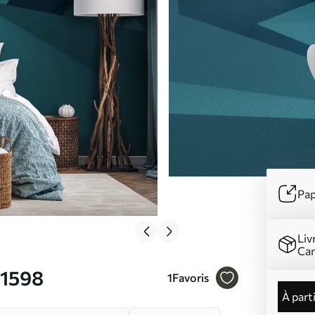
Pap
Liv
Ca
71598
1
Favoris
à part