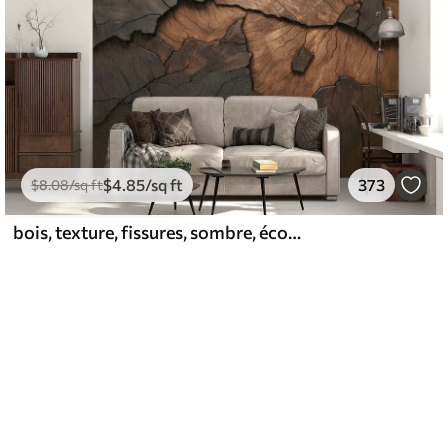
$
4
.85
/sq ft
373
$
8
.08
/sq ft
bois, texture, fissures, sombre, écorce, surface