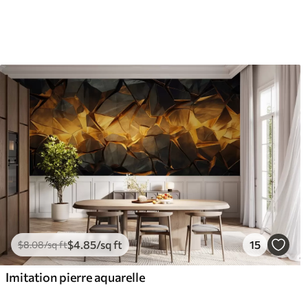
$
4
.85
/sq ft
15
$
8
.08
/sq ft
Imitation pierre aquarelle