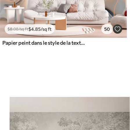
$
4
.85
/sq ft
50
$
8
.08
/sq ft
Papier peint dans le style de la texture liquide