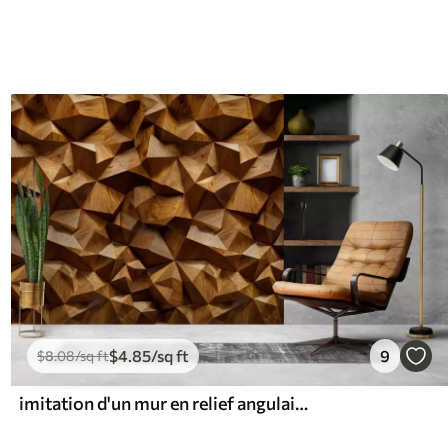
$
4
.85
/sq ft
9
$
8
.08
/sq ft
imitation d'un mur en relief angulaire en bois