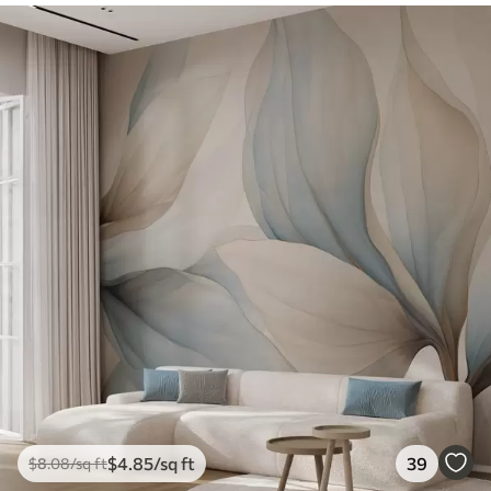
$
4
.85
/sq ft
39
$
8
.08
/sq ft