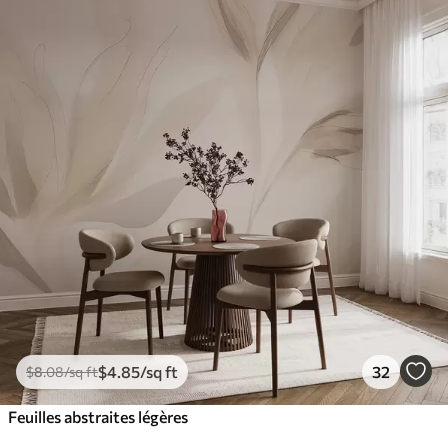
$
4
.85
/sq ft
32
$
8
.08
/sq ft
Feuilles abstraites légères