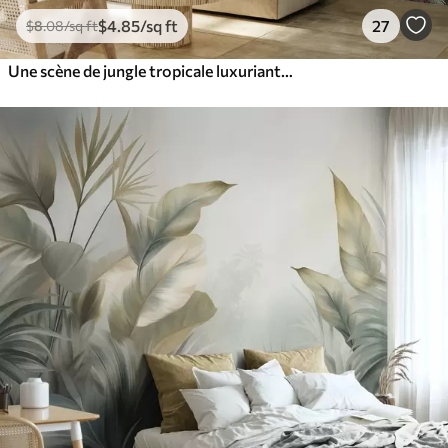
$
4
.85
/sq ft
27
$
8
.08
/sq ft
Une scène de jungle tropicale luxuriante avec divers palmiers, de grandes feuilles et des fleurs colorées au premier plan