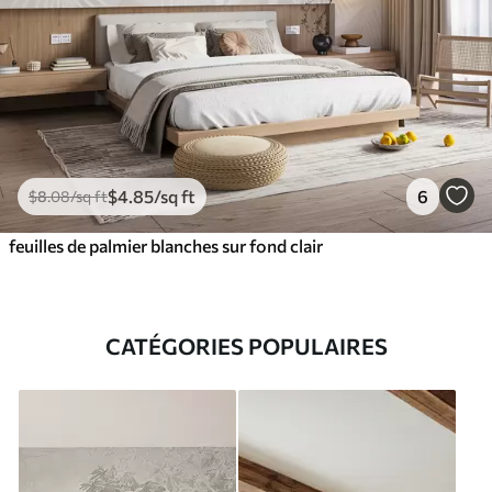
$
4
.85
/sq ft
6
$
8
.08
/sq ft
feuilles de palmier blanches sur fond clair
CATÉGORIES POPULAIRES