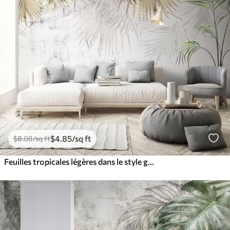
$
4
.85
/sq ft
$
8
.08
/sq ft
Feuilles tropicales légères dans le style grunge