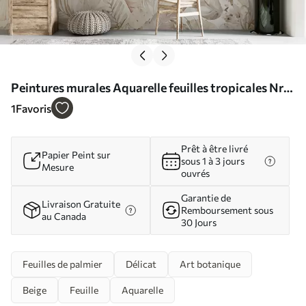
Peintures murales Aquarelle feuilles tropicales Nr.
u93967
1
Favoris
Prêt à être livré
Papier Peint sur
sous 1 à 3 jours
Mesure
ouvrés
Garantie de
Livraison Gratuite
Remboursement sous
au Canada
30 Jours
Feuilles de palmier
Délicat
Art botanique
Beige
Feuille
Aquarelle