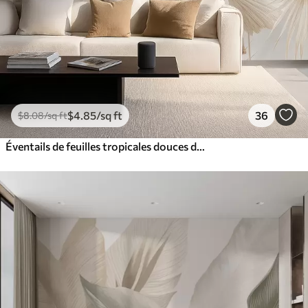
$
4
.85
/sq ft
36
$
8
.08
/sq ft
Éventails de feuilles tropicales douces dans des tons beige clair et bleutés