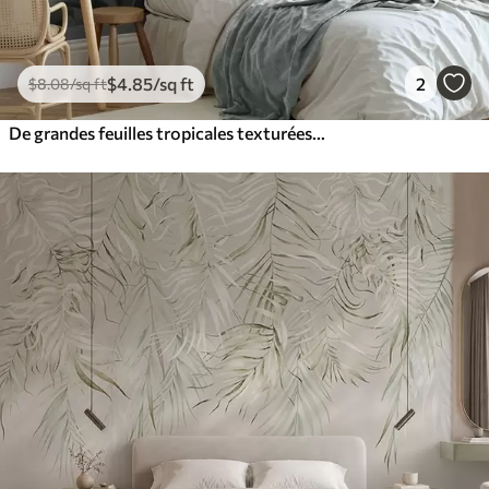
$
4
.85
/sq ft
2
$
8
.08
/sq ft
De grandes feuilles tropicales texturées dans des tons verts et beiges discrets, un décor de jungle