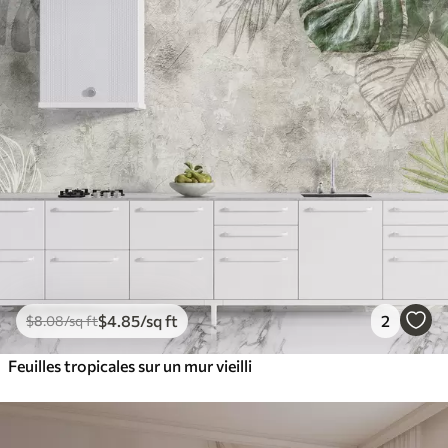
$
4
.85
/sq ft
2
$
8
.08
/sq ft
Feuilles tropicales sur un mur vieilli