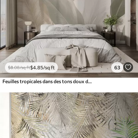
$
4
.85
/sq ft
63
$
8
.08
/sq ft
Feuilles tropicales dans des tons doux de beige et de vert, avec un effet d'aquarelle et des transitions de couleurs douces