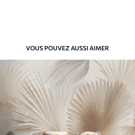
Premium
9
.73
$
5
.84
/sq ft
Vinyle Premium
11
.18
$
6
.71
/sq ft
VOUS POUVEZ AUSSI AIMER
Peel and Stick
14
.67
$
8
.80
/sq ft