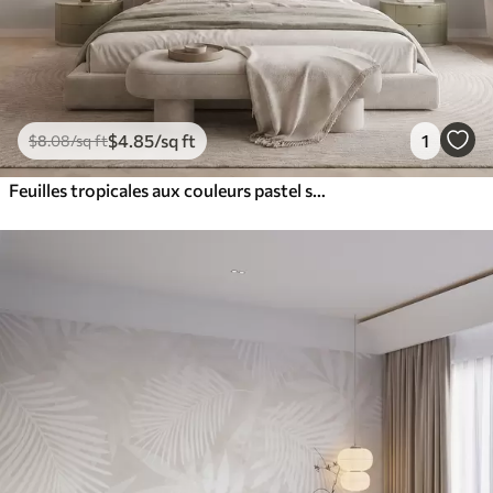
$
4
.85
/sq ft
1
$
8
.08
/sq ft
Feuilles tropicales aux couleurs pastel sur fond clair