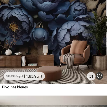
$
4
.85
/sq ft
51
$
8
.08
/sq ft
Pivoines bleues