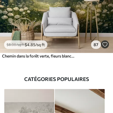
$
4
.85
/sq ft
87
$
8
.08
/sq ft
Chemin dans la forêt verte, fleurs blanches, lumière du soleil, dessin de style acrylique
CATÉGORIES POPULAIRES