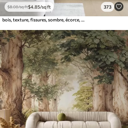
$
4
.85
/sq ft
373
$
8
.08
/sq ft
bois, texture, fissures, sombre, écorce, surface