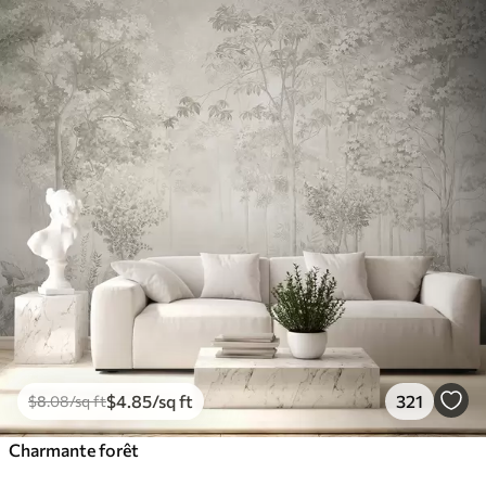
$
4
.85
/sq ft
321
$
8
.08
/sq ft
Charmante forêt