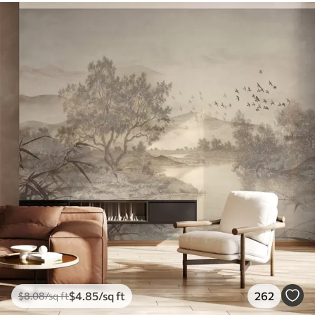
$
4
.85
/sq ft
262
$
8
.08
/sq ft