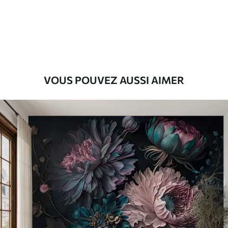
Premium
9
.73
$
5
.84
/sq ft
Vinyle Premium
11
.18
$
6
.71
/sq ft
VOUS POUVEZ AUSSI AIMER
Peel and Stick
14
.67
$
8
.80
/sq ft