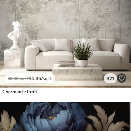
$
4
.85
/sq ft
321
$
8
.08
/sq ft
Charmante forêt