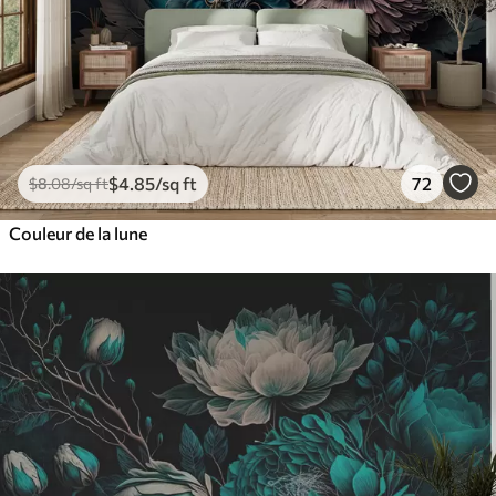
$
4
.85
/sq ft
72
$
8
.08
/sq ft
Couleur de la lune