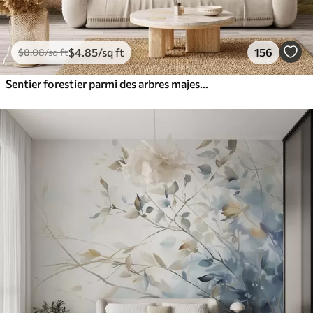
$
4
.85
/sq ft
156
$
8
.08
/sq ft
Sentier forestier parmi des arbres majestueux, style aquarelle