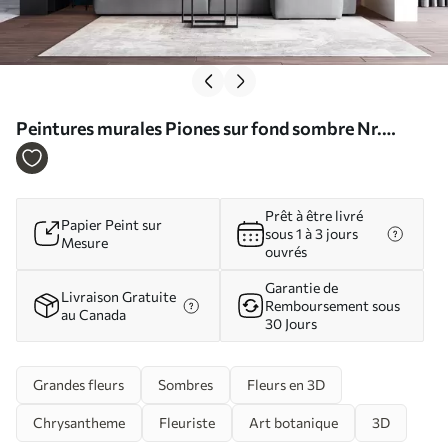
Peintures murales Piones sur fond sombre Nr.
u72221
Prêt à être livré
Papier Peint sur
sous 1 à 3 jours
Mesure
ouvrés
Garantie de
Livraison Gratuite
Remboursement sous
au Canada
30 Jours
Grandes fleurs
Sombres
Fleurs en 3D
Chrysantheme
Fleuriste
Art botanique
3D