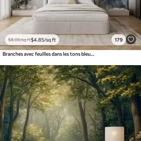
$
4
.85
/sq ft
179
$
8
.08
/sq ft
Branches avec feuilles dans les tons bleus et bruns, fond clair, doux et délicat, style aquarelle