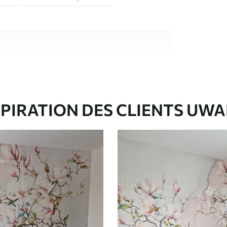
riaux de haute qualité, chacun adapté à des
rents. De plus amples informations sont
rs du processus de personnalisation.
SPIRATION DES CLIENTS UWA
ré en rouleaux jusqu’à 50 cm de large.
e pour papier peint disponibles.
nge. Les papiers peints avec Vernis