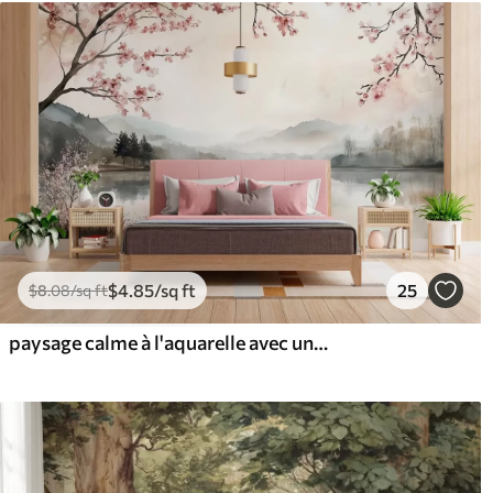
$
4
.85
/sq ft
25
$
8
.08
/sq ft
paysage calme à l'aquarelle avec un lac et un arbre en fleurs