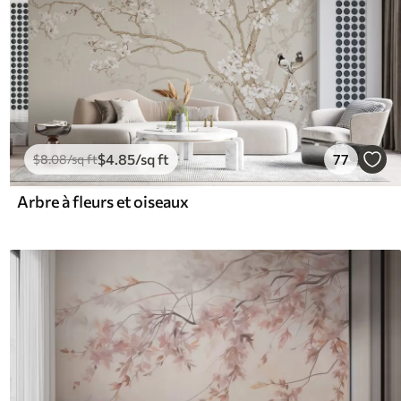
$
4
.85
/sq ft
77
$
8
.08
/sq ft
Arbre à fleurs et oiseaux