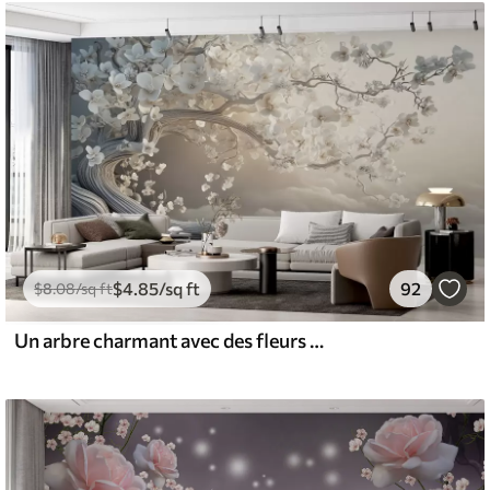
$
4
.85
/sq ft
92
$
8
.08
/sq ft
Un arbre charmant avec des fleurs blanches sur fond de nuages dans un style intéressant aux couleurs chaudes et délicates