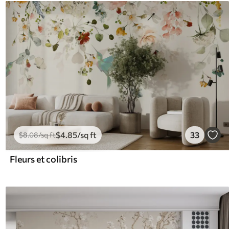
$
4
.85
/sq ft
33
$
8
.08
/sq ft
Fleurs et colibris