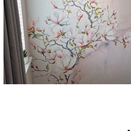
protecteur être nettoyés à l
Méthode d'application
Application transparente
Matériaux disponibles
Standard
Pr
8
.08
9
.7
$
4
.85
/sq ft
Vinyle Premium
Pee
11
.18
14
.
$
6
.71
/sq ft