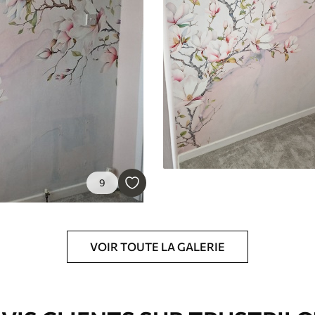
’eau.
emium
3
$
5
.84
/sq ft
9
l and Stick
67
$
8
.80
/sq ft
VOIR TOUTE LA GALERIE