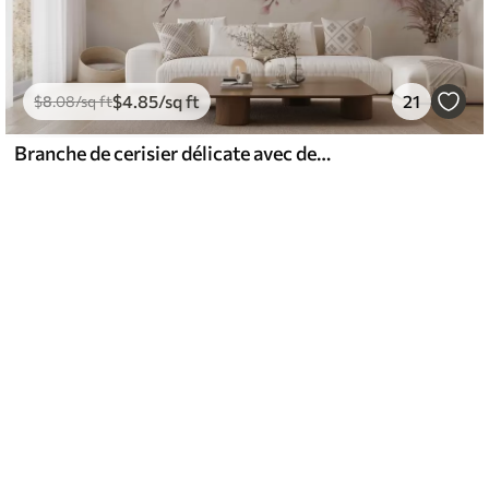
$
4
.85
/sq ft
21
$
8
.08
/sq ft
Branche de cerisier délicate avec des fleurs rose tendre sur un fond clair