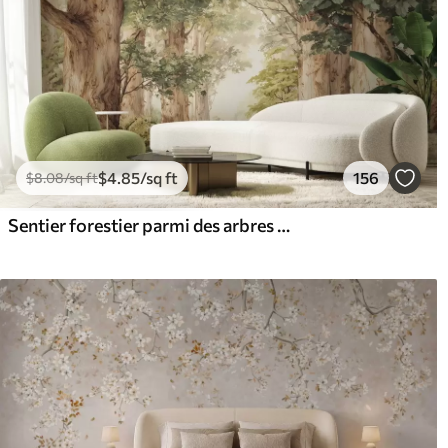
$
4
.85
/sq ft
156
$
8
.08
/sq ft
Sentier forestier parmi des arbres majestueux, style aquarelle