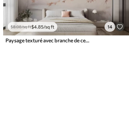
$
4
.85
/sq ft
14
$
8
.08
/sq ft
Paysage texturé avec branche de cerisier en fleurs, feuilles roses, arrière-plan doux et brumeux