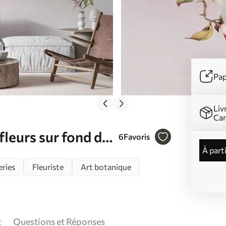
Pap
Liv
Ca
leurs sur fond de
6
Favoris
à part
eries
Fleuriste
Art botanique
t
Questions et Réponses