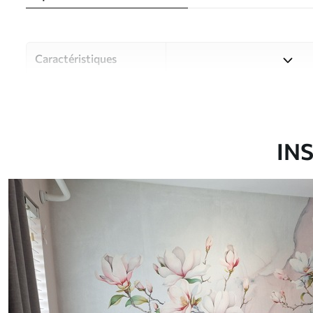
Caractéristiques
Matériau
Choisissez parmi trois maté
pièces et des budgets diffé
disponibles ci-dessous ou lo
IN
Auteur
Studio de design Uwalls
Article du produit
u96114
Production
Imprimé sur commande et liv
Options
Vernis protecteur et/ou coll
supplémentaires
Entretien
Nettoyage doux avec une épo