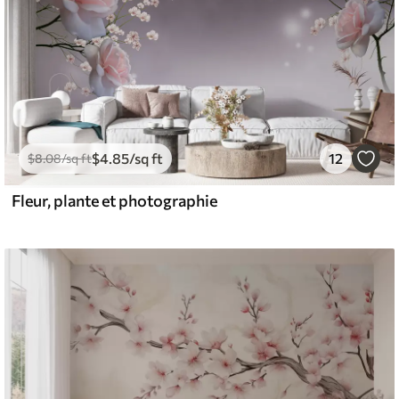
$
4
.85
/sq ft
12
$
8
.08
/sq ft
Fleur, plante et photographie