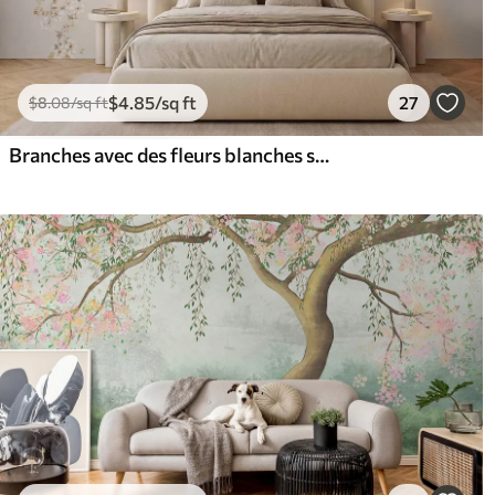
$
4
.85
/sq ft
27
$
8
.08
/sq ft
Branches avec des fleurs blanches sur un fond beige clair