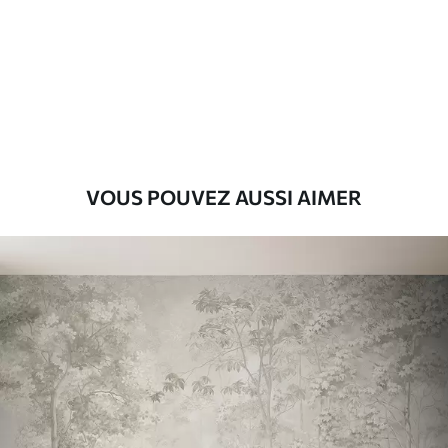
Premium
9
.73
$
5
.84
/sq ft
Vinyle Premium
11
.18
$
6
.71
/sq ft
VOUS POUVEZ AUSSI AIMER
Peel and Stick
14
.67
$
8
.80
/sq ft