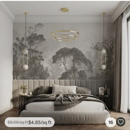
$
4
.85
/sq ft
16
$
8
.08
/sq ft