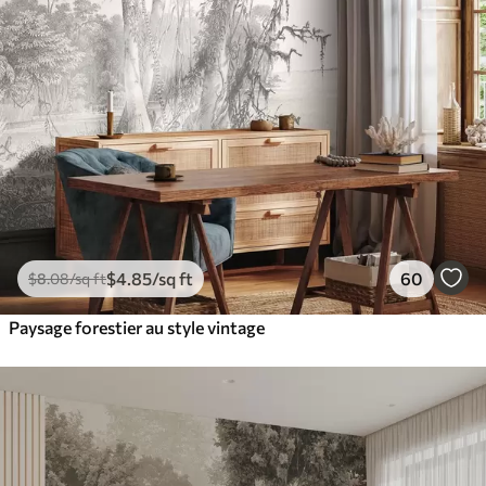
$
4
.85
/sq ft
60
$
8
.08
/sq ft
Paysage forestier au style vintage