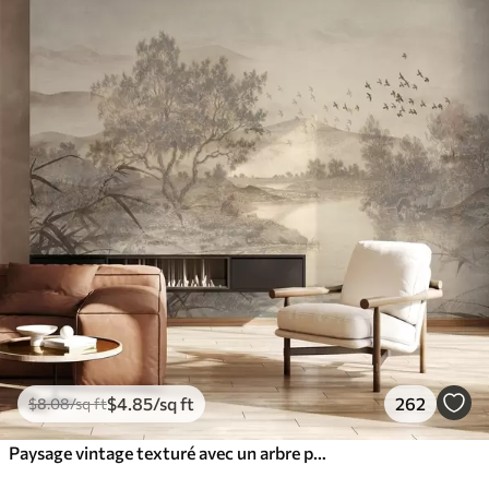
$
4
.85
/sq ft
262
$
8
.08
/sq ft
Paysage vintage texturé avec un arbre près d'une rivière et un ciel nuageux, art de la nature en tons sépia