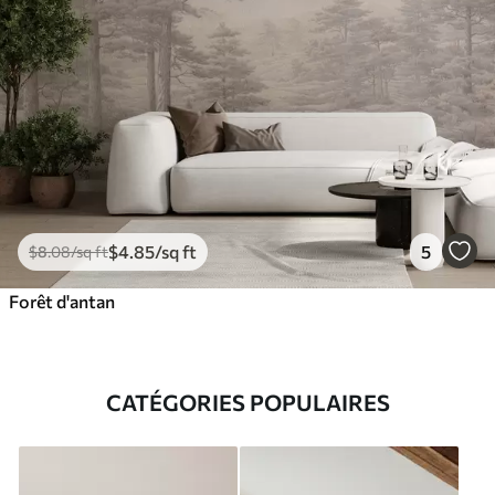
$
4
.85
/sq ft
5
$
8
.08
/sq ft
Forêt d'antan
CATÉGORIES POPULAIRES