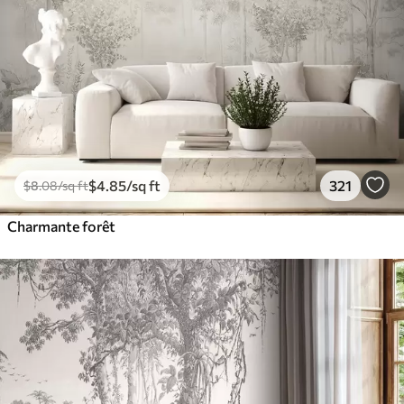
$
4
.85
/sq ft
321
$
8
.08
/sq ft
Charmante forêt