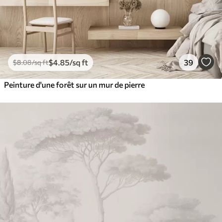
$
4
.85
/sq ft
39
$
8
.08
/sq ft
Peinture d'une forêt sur un mur de pierre