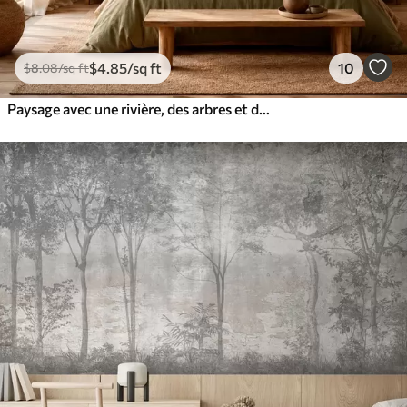
$
4
.85
/sq ft
10
$
8
.08
/sq ft
Paysage avec une rivière, des arbres et des collines au loin