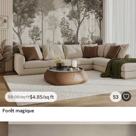
$
4
.85
/sq ft
53
$
8
.08
/sq ft
Forêt magique