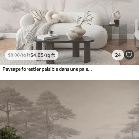
$
4
.85
/sq ft
24
$
8
.08
/sq ft
Paysage forestier paisible dans une palette de couleurs beiges