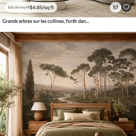
$
4
.85
/sq ft
57
$
8
.08
/sq ft
Grands arbres sur les collines, forêt dans le brouillard