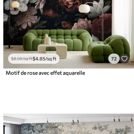
$
4
.85
/sq ft
72
$
8
.08
/sq ft
Motif de rose avec effet aquarelle