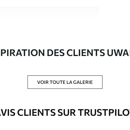
riaux de haute qualité, chacun adapté à des
rents. De plus amples informations sont
rs du processus de personnalisation.
SPIRATION DES CLIENTS UWA
VOIR TOUTE LA GALERIE
ré en rouleaux jusqu’à 50 cm de large.
e pour papier peint disponibles.
VIS CLIENTS SUR TRUSTPIL
nge. Les papiers peints avec Vernis
’eau.