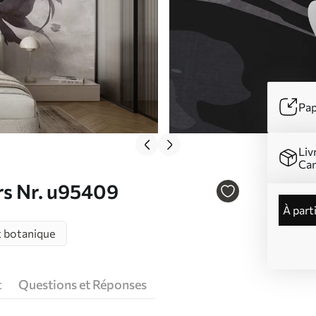
Pap
Liv
Ca
urs Nr. u95409
à part
t botanique
t
Questions et Réponses