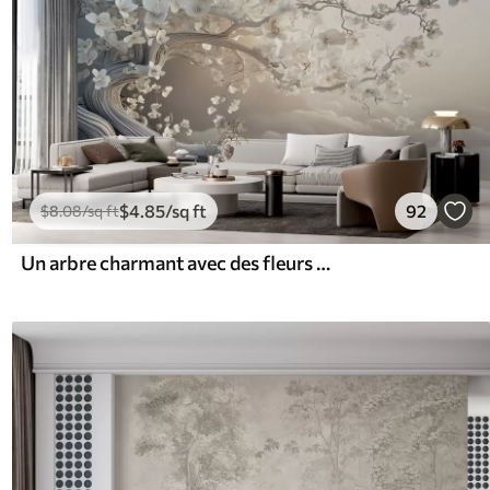
$
4
.85
/sq ft
92
$
8
.08
/sq ft
Un arbre charmant avec des fleurs blanches sur fond de nuages dans un style intéressant aux couleurs chaudes et délicates