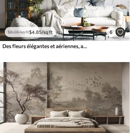
$
4
.85
/sq ft
6
$
8
.08
/sq ft
Des fleurs élégantes et aériennes, aux pétales translucides superposés, portées par de longues tiges délicates