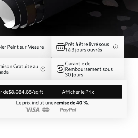
Prêt à être livré sous
ier Peint sur Mesure
1 à 3 jours ouvrés
Garantie de
raison Gratuite au
Remboursement sous
nada
30 Jours
ir de
$
8
.08
4
.85
/sq ft
Afficher le Prix
Le prix inclut une
remise de 40 %
.