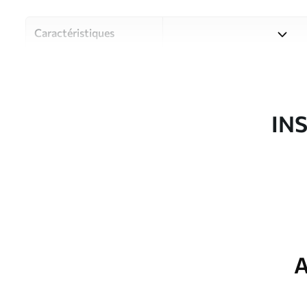
Caractéristiques
Matériau
Choisissez parmi trois maté
pièces et des budgets diffé
disponibles ci-dessous ou lo
IN
Auteur
Studio de design Uwalls
Article du produit
u95409
Production
Imprimé sur commande et liv
Options
Vernis protecteur et/ou coll
supplémentaires
A
Entretien
Nettoyage doux avec une épo
protecteur être nettoyés à l