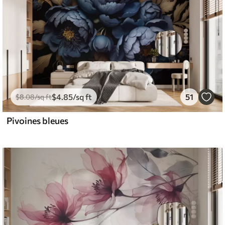
$
4
.85
/sq ft
51
$
8
.08
/sq ft
Pivoines bleues