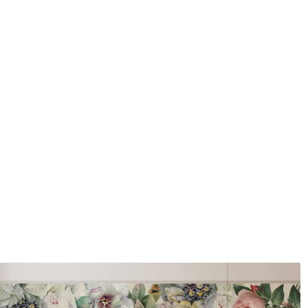
Méthode d'application
Application transparente
Matériaux disponibles
Standard
Pr
8
.08
9
.7
$
4
.85
/sq ft
Vinyle Premium
Pee
11
.18
14
.
$
6
.71
/sq ft