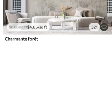
$
4
.85
/sq ft
321
$
8
.08
/sq ft
Charmante forêt