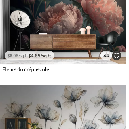
$
4
.85
/sq ft
44
$
8
.08
/sq ft
Fleurs du crépuscule