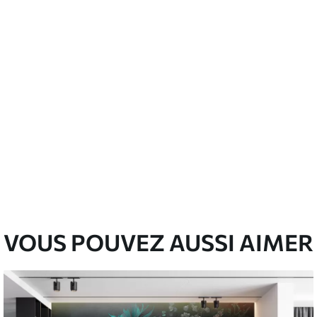
emium
3
$
5
.84
/sq ft
l and Stick
67
$
8
.80
/sq ft
VOUS POUVEZ AUSSI AIMER