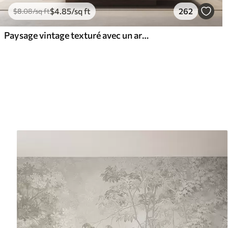
$
4
.85
/sq ft
262
$
8
.08
/sq ft
Paysage vintage texturé avec un arbre près d'une rivière et un ciel nuageux, art de la nature en tons sépia