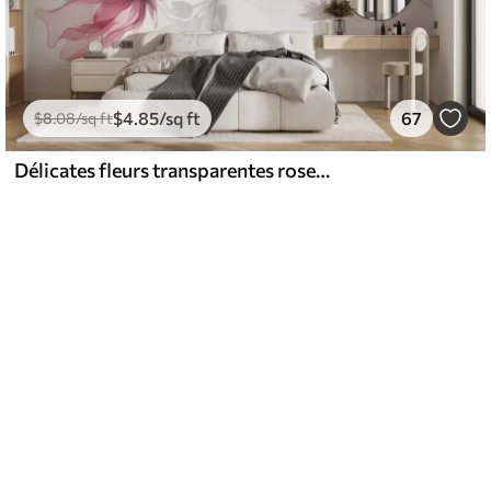
$
4
.85
/sq ft
67
$
8
.08
/sq ft
Délicates fleurs transparentes roses et grises aux pétales doux et flous sur fond blanc