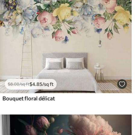
$
4
.85
/sq ft
$
8
.08
/sq ft
Bouquet floral délicat