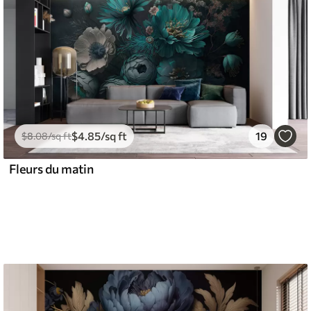
$
4
.85
/sq ft
19
$
8
.08
/sq ft
Fleurs du matin