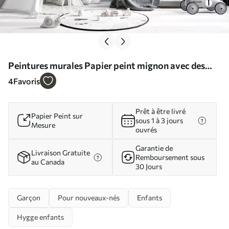
Peintures murales Papier peint mignon avec des
nuages, des étoiles et la lune sur un fond bleu Nr.
4
Favoris
u97510
Prêt à être livré
Papier Peint sur
sous 1 à 3 jours
Mesure
ouvrés
Garantie de
Livraison Gratuite
Remboursement sous
au Canada
30 Jours
Garçon
Pour nouveaux-nés
Enfants
Hygge enfants