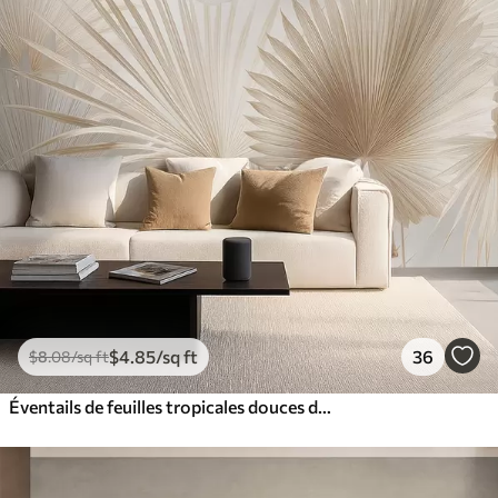
$
4
.85
/sq ft
36
$
8
.08
/sq ft
Éventails de feuilles tropicales douces dans des tons beige clair et bleutés