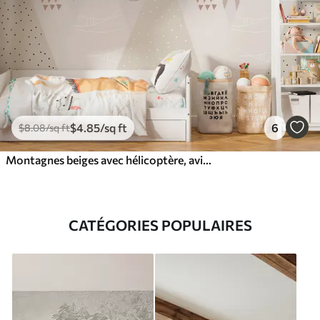
$
4
.85
/sq ft
6
$
8
.08
/sq ft
Montagnes beiges avec hélicoptère, avion et animaux
CATÉGORIES POPULAIRES