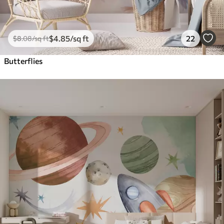
$
4
.85
/sq ft
22
$
8
.08
/sq ft
Butterflies