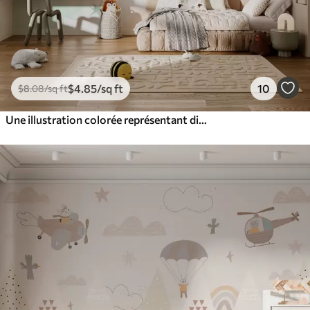
$
4
.85
/sq ft
10
$
8
.08
/sq ft
Une illustration colorée représentant diverses planètes et aquarelle spatiale