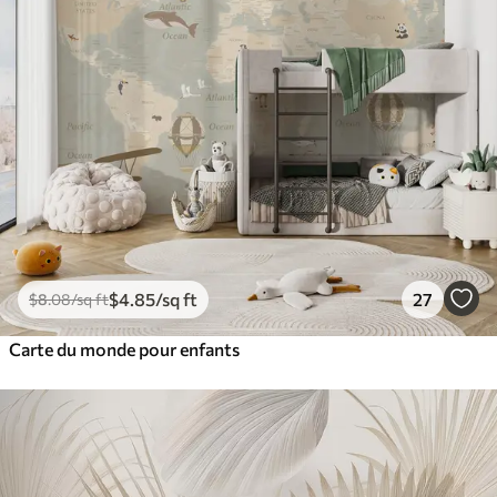
$
4
.85
/sq ft
27
$
8
.08
/sq ft
Carte du monde pour enfants