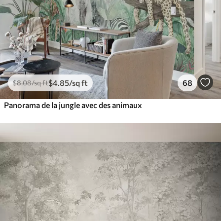
$
4
.85
/sq ft
68
$
8
.08
/sq ft
Panorama de la jungle avec des animaux