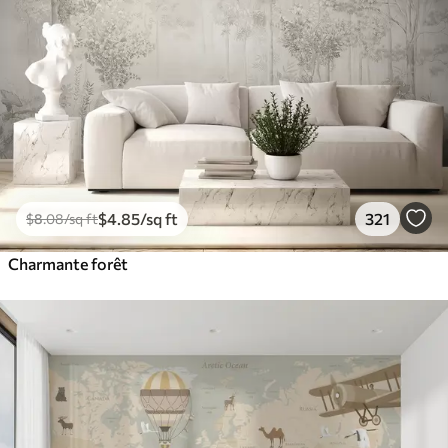
$
4
.85
/sq ft
321
$
8
.08
/sq ft
Charmante forêt