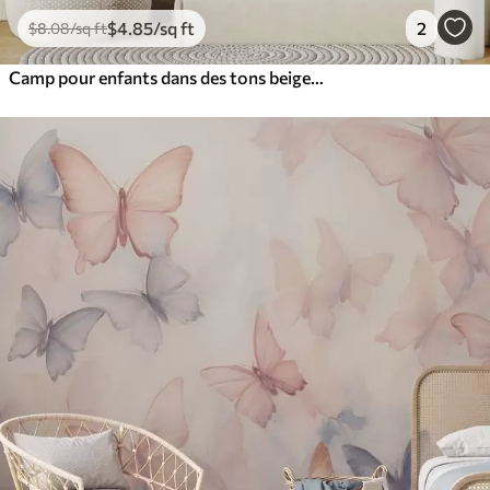
$
4
.85
/sq ft
2
$
8
.08
/sq ft
Camp pour enfants dans des tons beiges chauds, tente et animaux de la forêt