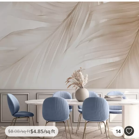
$
4
.85
/sq ft
14
$
8
.08
/sq ft