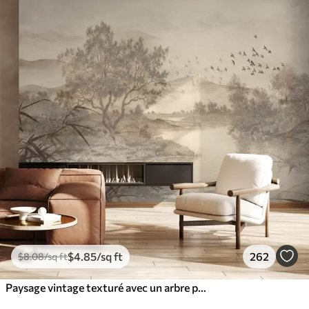
$
4
.85
/sq ft
262
$
8
.08
/sq ft
Paysage vintage texturé avec un arbre près d'une rivière et un ciel nuageux, art de la nature en tons sépia