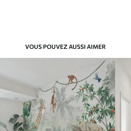
8
.08
$
4
.85
/sq ft
Premium
9
.73
$
5
.84
/sq ft
Vinyle Premium
VOUS POUVEZ AUSSI AIMER
11
.18
$
6
.71
/sq ft
Peel and Stick
14
.67
$
8
.80
/sq ft